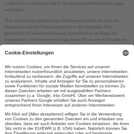
Lieferfrist um die Dauer der Prüfungen einschließlich Klärungen
verlängern.
4
Für verschreibungspflichtige Medikamente stellt der Arzt ein
Rezept aus und der Patient erhält sie in der Apotheke. Die
gesetzliche Krankenversicherung übernimmt in der Regel die
Kosten dafür, der Versicherte trägt einen Teil davon als Zuzahlung
mit.
Grundsätzlich leisten Mitglieder Zuzahlungen in Höhe von zehn
Prozent des Abgabepreises,
mindestens
jedoch
fünf Euro
und
höchstens zehn Euro.
Es sind jedoch nie mehr als die tatsächlichen
Kosten der Leistung zu entrichten.
Diese Regeln gelten grundsätzlich auch für Online-Apotheken.
Bei Heilmitteln und häuslicher Krankenpflege beträgt die
Zuzahlung zehn Prozent der Kosten sowie zehn Euro je
Verordnung.
Um das Engagement der Versicherten für ihre eigene Gesundheit zu
stärken und die besondere Stellung der Familie zu unterstützen,
fallen
keine Zuzahlungen
an bei:
• Kindern und Jugendlichen bis zum vollendeten 18. Lebensjahr
mit Ausnahme der Fahrkosten
• Untersuchungen zur Vorsorge und Früherkennung, die von der