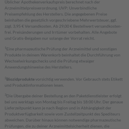
Üblicher Apothekenverkaufspreis berechnet nach der
Arzneimittelpreisverordnung. UVP: Unverbindliche
Preisempfehlung des Herstellers. Die angegebenen Preise
beinhalten die gesetzlich vorgeschriebene Mehrwertsteuer, ggf.
zzgl. 3,95 € Versandkosten. Ab 29,00 € Bestell­wert versand­kosten­
frei. Preisänderungen und Irrtümer vorbehalten. Alle Angebote
und Gratis-Beigaben nur solange der Vorrat reicht.
1
Eine pharmazeutische Prüfung der Arzneimittel und sonstigen
Produkte in deinem Warenkorb beinhaltet die Durchführung von
Wechselwirkungschecks und die Prüfung etwaiger
Anwendungshinweise des Herstellers.
2
Biozidprodukte
vorsichtig verwenden. Vor Gebrauch stets Etikett
und Produktinformationen lesen.
3
Die Übergabe deiner Bestellung an den Paketdienstleister erfolgt
bei uns werktags von Montag bis Freitag bis 18:00 Uhr. Der genaue
Lieferzeitpunkt kann je nach Region und in Abhängigkeit der
Produktverfügbarkeit sowie vom Zustellzeitpunkt des Spediteurs
abweichen. Darüber hinaus können notwendige pharmazeutische
Prüfungen, die zu deiner Arzneimittelsicherheit dienen, die