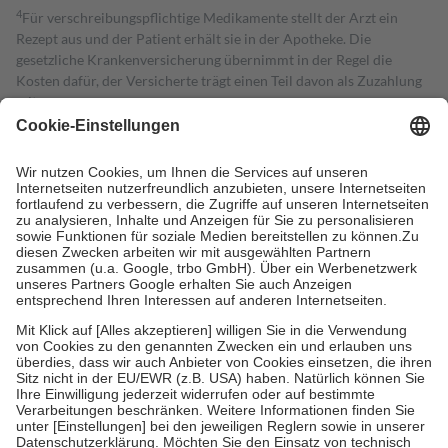
4
Für verschreibungspflichtige Medikamente stellt der Arzt ein
Rezept aus und der Patient erhält sie in der Apotheke. Die
gesetzliche Krankenversicherung übernimmt in der Regel die
Kosten dafür, der Versicherte trägt einen Teil davon als Zuzahlung
mit.
Grundsätzlich leisten Mitglieder Zuzahlungen in Höhe von zehn
Prozent des Abgabepreises,
mindestens
jedoch
fünf Euro
und
höchstens zehn Euro.
Es sind jedoch nie mehr als die tatsächlichen
Kosten der Leistung zu entrichten.
Diese Regeln gelten grundsätzlich auch für Online-Apotheken.
Bei Heilmitteln und häuslicher Krankenpflege beträgt die
Zuzahlung zehn Prozent der Kosten sowie zehn Euro je
Verordnung.
Um das Engagement der Versicherten für ihre eigene Gesundheit zu
stärken und die besondere Stellung der Familie zu unterstützen,
fallen
keine Zuzahlungen
an bei:
• Kindern und Jugendlichen bis zum vollendeten 18. Lebensjahr
mit Ausnahme der Fahrkosten
• Untersuchungen zur Vorsorge und Früherkennung, die von der
GKV getragen werden
• empfohlenen Schutzimpfungen