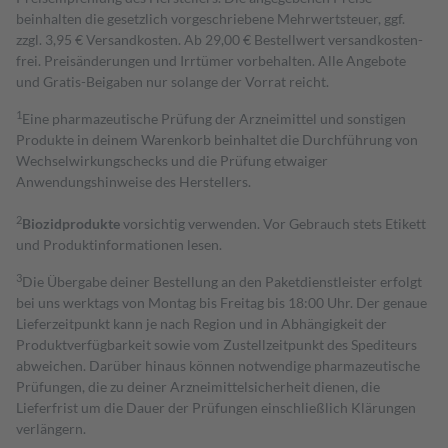
beinhalten die gesetzlich vorgeschriebene Mehrwertsteuer, ggf.
zzgl. 3,95 € Versandkosten. Ab 29,00 € Bestell­wert versand­kosten­
frei. Preisänderungen und Irrtümer vorbehalten. Alle Angebote
und Gratis-Beigaben nur solange der Vorrat reicht.
1
Eine pharmazeutische Prüfung der Arzneimittel und sonstigen
Produkte in deinem Warenkorb beinhaltet die Durchführung von
Wechselwirkungschecks und die Prüfung etwaiger
Anwendungshinweise des Herstellers.
2
Biozidprodukte
vorsichtig verwenden. Vor Gebrauch stets Etikett
und Produktinformationen lesen.
3
Die Übergabe deiner Bestellung an den Paketdienstleister erfolgt
bei uns werktags von Montag bis Freitag bis 18:00 Uhr. Der genaue
Lieferzeitpunkt kann je nach Region und in Abhängigkeit der
Produktverfügbarkeit sowie vom Zustellzeitpunkt des Spediteurs
abweichen. Darüber hinaus können notwendige pharmazeutische
Prüfungen, die zu deiner Arzneimittelsicherheit dienen, die
Lieferfrist um die Dauer der Prüfungen einschließlich Klärungen
verlängern.