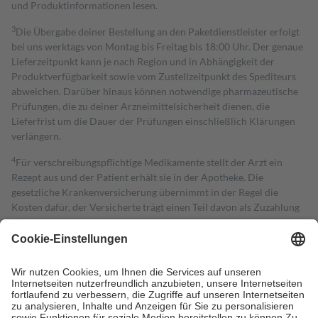
und Produktinformationen lesen.
3
Die Übergabe deiner Bestellung an den Paketdienstleister erfolgt
bei uns werktags von Montag bis Freitag bis 18:00 Uhr. Der genaue
Lieferzeitpunkt kann je nach Region und in Abhängigkeit der
Produktverfügbarkeit sowie vom Zustellzeitpunkt des Spediteurs
abweichen. Darüber hinaus können notwendige pharmazeutische
Prüfungen, die zu deiner Arzneimittelsicherheit dienen, die
Lieferfrist um die Dauer der Prüfungen einschließlich Klärungen
verlängern.
4
Für verschreibungspflichtige Medikamente stellt der Arzt ein
Rezept aus und der Patient erhält sie in der Apotheke. Die
gesetzliche Krankenversicherung übernimmt in der Regel die
Kosten dafür, der Versicherte trägt einen Teil davon als Zuzahlung
mit.
Grundsätzlich leisten Mitglieder Zuzahlungen in Höhe von zehn
Prozent des Abgabepreises,
mindestens
jedoch
fünf Euro
und
höchstens zehn Euro.
Es sind jedoch nie mehr als die tatsächlichen
Kosten der Leistung zu entrichten.
Diese Regeln gelten grundsätzlich auch für Online-Apotheken.
Bei Heilmitteln und häuslicher Krankenpflege beträgt die