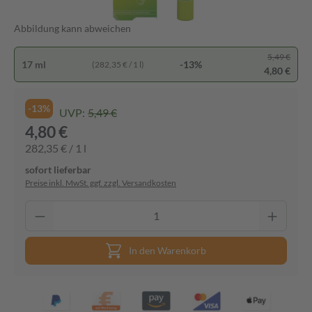
Abbildung kann abweichen
5,49 €
17 ml
-13%
(282,35 € / 1 l)
4,80 €
-13%
UVP:
5,49 €
4,80 €
282,35 € / 1 l
sofort lieferbar
Preise inkl. MwSt. ggf. zzgl. Versandkosten
In den Warenkorb