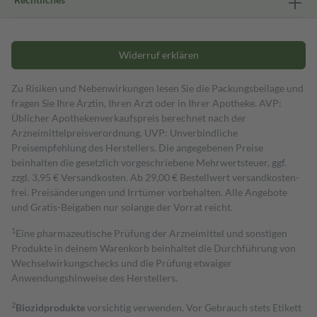
Widerruf erklären
Zu Risiken und Nebenwirkungen lesen Sie die Packungsbeilage und
fragen Sie Ihre Ärztin, Ihren Arzt oder in Ihrer Apotheke. AVP:
Üblicher Apothekenverkaufspreis berechnet nach der
Arzneimittelpreisverordnung. UVP: Unverbindliche
Preisempfehlung des Herstellers. Die angegebenen Preise
beinhalten die gesetzlich vorgeschriebene Mehrwertsteuer, ggf.
zzgl. 3,95 € Versandkosten. Ab 29,00 € Bestell­wert versand­kosten­
frei. Preisänderungen und Irrtümer vorbehalten. Alle Angebote
und Gratis-Beigaben nur solange der Vorrat reicht.
1
Eine pharmazeutische Prüfung der Arzneimittel und sonstigen
Produkte in deinem Warenkorb beinhaltet die Durchführung von
Wechselwirkungschecks und die Prüfung etwaiger
Anwendungshinweise des Herstellers.
2
Biozidprodukte
vorsichtig verwenden. Vor Gebrauch stets Etikett