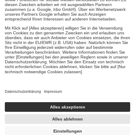
Zuzahlung zehn Prozent der Kosten sowie zehn Euro je
Verordnung.
Um das Engagement der Versicherten für ihre eigene Gesundheit zu
stärken und die besondere Stellung der Familie zu unterstützen,
fallen
keine Zuzahlungen
an bei:
• Kindern und Jugendlichen bis zum vollendeten 18. Lebensjahr
mit Ausnahme der Fahrkosten
• Untersuchungen zur Vorsorge und Früherkennung, die von der
GKV getragen werden
• empfohlenen Schutzimpfungen
• Harn- und Blutteststreifen
Wir nutzen Trusted Shops als unabhängigen Dienstleister für die
Einholung von Bewertungen. Trusted Shops hat Maßnahmen
getroffen, um sicherzustellen, dass es sich um echte Bewertungen
handelt. Mehr Informationen findest du hier:
https://help.etrusted.com/hc/de/articles/4419944605341
Einige Bilder und Inhalte wurden unter Zuhilfenahme künstlicher
Intelligenz erstellt.
UVP:
5,49 €