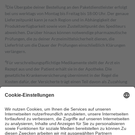
3
Die Übergabe deiner Bestellung an den Paketdienstleister erfolgt
bei uns werktags von Montag bis Freitag bis 18:00 Uhr. Der genaue
Lieferzeitpunkt kann je nach Region und in Abhängigkeit der
Produktverfügbarkeit sowie vom Zustellzeitpunkt des Spediteurs
abweichen. Darüber hinaus können notwendige pharmazeutische
Prüfungen, die zu deiner Arzneimittelsicherheit dienen, die
Lieferfrist um die Dauer der Prüfungen einschließlich Klärungen
verlängern.
4
Für verschreibungspflichtige Medikamente stellt der Arzt ein
Rezept aus und der Patient erhält sie in der Apotheke. Die
gesetzliche Krankenversicherung übernimmt in der Regel die
Kosten dafür, der Versicherte trägt einen Teil davon als Zuzahlung
mit.
Grundsätzlich leisten Mitglieder Zuzahlungen in Höhe von zehn
Prozent des Abgabepreises,
mindestens
jedoch
fünf Euro
und
höchstens zehn Euro.
Es sind jedoch nie mehr als die tatsächlichen
Kosten der Leistung zu entrichten.
Diese Regeln gelten grundsätzlich auch für Online-Apotheken.
Bei Heilmitteln und häuslicher Krankenpflege beträgt die
Zuzahlung zehn Prozent der Kosten sowie zehn Euro je