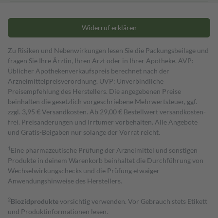
Widerruf erklären
Zu Risiken und Nebenwirkungen lesen Sie die Packungsbeilage und
fragen Sie Ihre Ärztin, Ihren Arzt oder in Ihrer Apotheke. AVP:
Üblicher Apothekenverkaufspreis berechnet nach der
Arzneimittelpreisverordnung. UVP: Unverbindliche
Preisempfehlung des Herstellers. Die angegebenen Preise
beinhalten die gesetzlich vorgeschriebene Mehrwertsteuer, ggf.
zzgl. 3,95 € Versandkosten. Ab 29,00 € Bestell­wert versand­kosten­
frei. Preisänderungen und Irrtümer vorbehalten. Alle Angebote
und Gratis-Beigaben nur solange der Vorrat reicht.
1
Eine pharmazeutische Prüfung der Arzneimittel und sonstigen
Produkte in deinem Warenkorb beinhaltet die Durchführung von
Wechselwirkungschecks und die Prüfung etwaiger
Anwendungshinweise des Herstellers.
2
Biozidprodukte
vorsichtig verwenden. Vor Gebrauch stets Etikett
und Produktinformationen lesen.