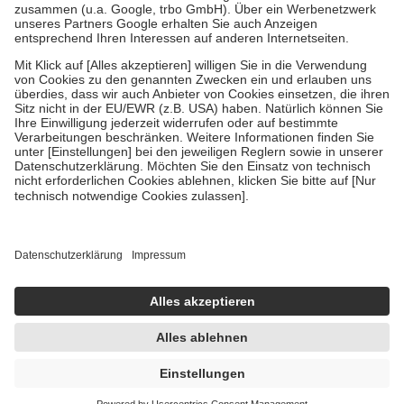
Verordnung.
Um das Engagement der Versicherten für ihre eigene Gesundheit zu
stärken und die besondere Stellung der Familie zu unterstützen,
fallen
keine Zuzahlungen
an bei:
• Kindern und Jugendlichen bis zum vollendeten 18. Lebensjahr
mit Ausnahme der Fahrkosten
• Untersuchungen zur Vorsorge und Früherkennung, die von der
GKV getragen werden
• empfohlenen Schutzimpfungen
• Harn- und Blutteststreifen
Wir nutzen Trusted Shops als unabhängigen Dienstleister für die
Einholung von Bewertungen. Trusted Shops hat Maßnahmen
getroffen, um sicherzustellen, dass es sich um echte Bewertungen
handelt. Mehr Informationen findest du hier:
https://help.etrusted.com/hc/de/articles/4419944605341
Einige Bilder und Inhalte wurden unter Zuhilfenahme künstlicher
Intelligenz erstellt.
UVP:
12,99 €