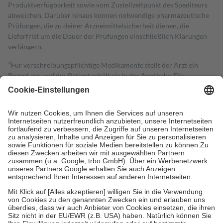
Produktverfügbarkeit sowie vom Zustellzeitpunkt des Spediteurs
abweichen. Darüber hinaus können notwendige pharmazeutische
Prüfungen, die zu deiner Arzneimittelsicherheit dienen, die
Lieferfrist um die Dauer der Prüfungen einschließlich Klärungen
verlängern.
4
Für verschreibungspflichtige Medikamente stellt der Arzt ein
Rezept aus und der Patient erhält sie in der Apotheke. Die
gesetzliche Krankenversicherung übernimmt in der Regel die
Kosten dafür, der Versicherte trägt einen Teil davon als Zuzahlung
mit.
Grundsätzlich leisten Mitglieder Zuzahlungen in Höhe von zehn
Prozent des Abgabepreises,
mindestens
jedoch
fünf Euro
und
höchstens zehn Euro.
Es sind jedoch nie mehr als die tatsächlichen
Kosten der Leistung zu entrichten.
Diese Regeln gelten grundsätzlich auch für Online-Apotheken.
Bei Heilmitteln und häuslicher Krankenpflege beträgt die
Zuzahlung zehn Prozent der Kosten sowie zehn Euro je
Verordnung.
Um das Engagement der Versicherten für ihre eigene Gesundheit zu
stärken und die besondere Stellung der Familie zu unterstützen,
fallen
keine Zuzahlungen
an bei: