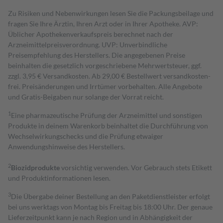
Zu Risiken und Nebenwirkungen lesen Sie die Packungsbeilage und
fragen Sie Ihre Ärztin, Ihren Arzt oder in Ihrer Apotheke. AVP:
Üblicher Apothekenverkaufspreis berechnet nach der
Arzneimittelpreisverordnung. UVP: Unverbindliche
Preisempfehlung des Herstellers. Die angegebenen Preise
beinhalten die gesetzlich vorgeschriebene Mehrwertsteuer, ggf.
zzgl. 3,95 € Versandkosten. Ab 29,00 € Bestell­wert versand­kosten­
frei. Preisänderungen und Irrtümer vorbehalten. Alle Angebote
und Gratis-Beigaben nur solange der Vorrat reicht.
1
Eine pharmazeutische Prüfung der Arzneimittel und sonstigen
Produkte in deinem Warenkorb beinhaltet die Durchführung von
Wechselwirkungschecks und die Prüfung etwaiger
Anwendungshinweise des Herstellers.
2
Biozidprodukte
vorsichtig verwenden. Vor Gebrauch stets Etikett
und Produktinformationen lesen.
3
Die Übergabe deiner Bestellung an den Paketdienstleister erfolgt
bei uns werktags von Montag bis Freitag bis 18:00 Uhr. Der genaue
Lieferzeitpunkt kann je nach Region und in Abhängigkeit der