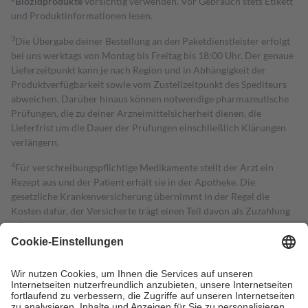
Biozidprodukte
vorsichtig verwenden. Vor Gebrauch stets Etikett
und Produktinformationen lesen.
3
Die Übergabe deiner Bestellung an den Paketdienstleister erfolgt
bei uns werktags von Montag bis Freitag bis 18:00 Uhr. Der genaue
Lieferzeitpunkt kann je nach Region und in Abhängigkeit der
Produktverfügbarkeit sowie vom Zustellzeitpunkt des Spediteurs
abweichen. Darüber hinaus können notwendige pharmazeutische
Prüfungen, die zu deiner Arzneimittelsicherheit dienen, die
Lieferfrist um die Dauer der Prüfungen einschließlich Klärungen
verlängern.
4
Für verschreibungspflichtige Medikamente stellt der Arzt ein
Rezept aus und der Patient erhält sie in der Apotheke. Die
gesetzliche Krankenversicherung übernimmt in der Regel die
Kosten dafür, der Versicherte trägt einen Teil davon als Zuzahlung
mit.
Grundsätzlich leisten Mitglieder Zuzahlungen in Höhe von zehn
Prozent des Abgabepreises,
mindestens
jedoch
fünf Euro
und
höchstens zehn Euro.
Es sind jedoch nie mehr als die tatsächlichen
Kosten der Leistung zu entrichten.
Diese Regeln gelten grundsätzlich auch für Online-Apotheken.