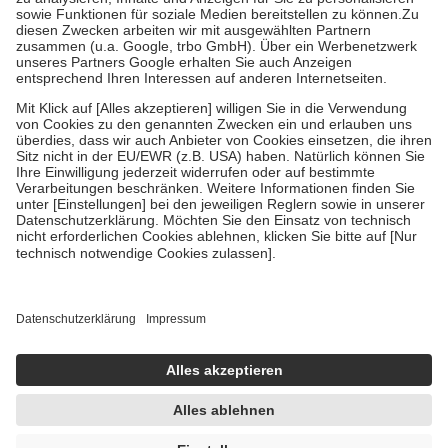
Bei Heilmitteln und häuslicher Krankenpflege beträgt die
Zuzahlung zehn Prozent der Kosten sowie zehn Euro je
Verordnung.
Um das Engagement der Versicherten für ihre eigene Gesundheit zu
stärken und die besondere Stellung der Familie zu unterstützen,
fallen
keine Zuzahlungen
an bei:
• Kindern und Jugendlichen bis zum vollendeten 18. Lebensjahr
mit Ausnahme der Fahrkosten
• Untersuchungen zur Vorsorge und Früherkennung, die von der
GKV getragen werden
• empfohlenen Schutzimpfungen
• Harn- und Blutteststreifen
Wir nutzen Trusted Shops als unabhängigen Dienstleister für die
Einholung von Bewertungen. Trusted Shops hat Maßnahmen
getroffen, um sicherzustellen, dass es sich um echte Bewertungen
handelt. Mehr Informationen findest du hier:
https://help.etrusted.com/hc/de/articles/4419944605341
Einige Bilder und Inhalte wurden unter Zuhilfenahme künstlicher
Intelligenz erstellt.