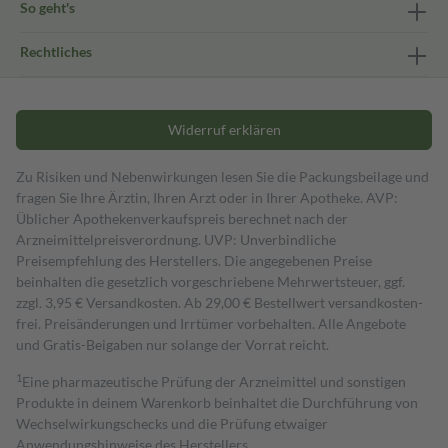
So geht's
Rechtliches
Widerruf erklären
Zu Risiken und Nebenwirkungen lesen Sie die Packungsbeilage und
fragen Sie Ihre Ärztin, Ihren Arzt oder in Ihrer Apotheke. AVP:
Üblicher Apothekenverkaufspreis berechnet nach der
Arzneimittelpreisverordnung. UVP: Unverbindliche
Preisempfehlung des Herstellers. Die angegebenen Preise
beinhalten die gesetzlich vorgeschriebene Mehrwertsteuer, ggf.
zzgl. 3,95 € Versandkosten. Ab 29,00 € Bestell­wert versand­kosten­
frei. Preisänderungen und Irrtümer vorbehalten. Alle Angebote
und Gratis-Beigaben nur solange der Vorrat reicht.
1
Eine pharmazeutische Prüfung der Arzneimittel und sonstigen
Produkte in deinem Warenkorb beinhaltet die Durchführung von
Wechselwirkungschecks und die Prüfung etwaiger
Anwendungshinweise des Herstellers.