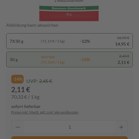
Abbildung kann abweichen
16,95 €
7X30 g
-12%
(71,19 € / 1 kg)
14,95 €
2,45 €
Spartipp
30 g
-14%
2,11 €
(70,33 € / 1 kg)
-14%
UVP:
2,45 €
2,11 €
70,33 € / 1 kg
sofort lieferbar
Preise inkl. MwSt. ggf. zzgl. Versandkosten