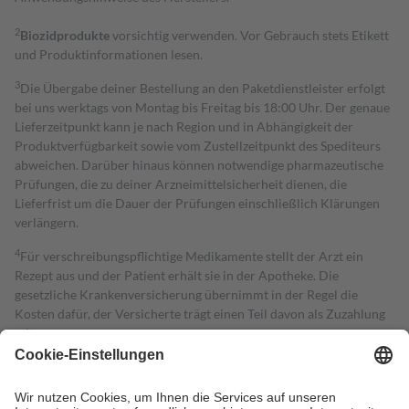
2
Biozidprodukte
vorsichtig verwenden. Vor Gebrauch stets Etikett
und Produktinformationen lesen.
3
Die Übergabe deiner Bestellung an den Paketdienstleister erfolgt
bei uns werktags von Montag bis Freitag bis 18:00 Uhr. Der genaue
Lieferzeitpunkt kann je nach Region und in Abhängigkeit der
Produktverfügbarkeit sowie vom Zustellzeitpunkt des Spediteurs
abweichen. Darüber hinaus können notwendige pharmazeutische
Prüfungen, die zu deiner Arzneimittelsicherheit dienen, die
Lieferfrist um die Dauer der Prüfungen einschließlich Klärungen
verlängern.
4
Für verschreibungspflichtige Medikamente stellt der Arzt ein
Rezept aus und der Patient erhält sie in der Apotheke. Die
gesetzliche Krankenversicherung übernimmt in der Regel die
Kosten dafür, der Versicherte trägt einen Teil davon als Zuzahlung
mit.
Grundsätzlich leisten Mitglieder Zuzahlungen in Höhe von zehn
Prozent des Abgabepreises,
mindestens
jedoch
fünf Euro
und
höchstens zehn Euro.
Es sind jedoch nie mehr als die tatsächlichen