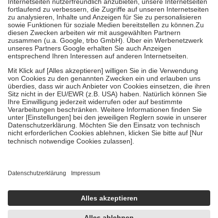
Kosten der Leistung zu entrichten.
Diese Regeln gelten grundsätzlich auch für Online-Apotheken.
Bei Heilmitteln und häuslicher Krankenpflege beträgt die
Zuzahlung zehn Prozent der Kosten sowie zehn Euro je
Verordnung.
Um das Engagement der Versicherten für ihre eigene Gesundheit zu
stärken und die besondere Stellung der Familie zu unterstützen,
fallen
keine Zuzahlungen
an bei:
• Kindern und Jugendlichen bis zum vollendeten 18. Lebensjahr
mit Ausnahme der Fahrkosten
• Untersuchungen zur Vorsorge und Früherkennung, die von der
GKV getragen werden
• empfohlenen Schutzimpfungen
• Harn- und Blutteststreifen
Wir nutzen Trusted Shops als unabhängigen Dienstleister für die
Einholung von Bewertungen. Trusted Shops hat Maßnahmen
getroffen, um sicherzustellen, dass es sich um echte Bewertungen
handelt. Mehr Informationen findest du hier:
https://help.etrusted.com/hc/de/articles/4419944605341
Einige Bilder und Inhalte wurden unter Zuhilfenahme künstlicher