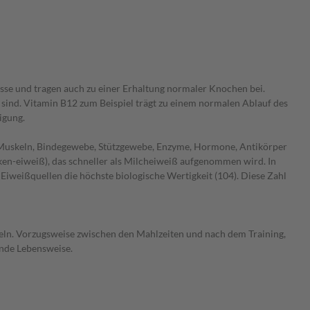
se und tragen auch zu einer Erhaltung normaler Knochen bei.
ind. Vitamin B12 zum Beispiel trägt zu einem normalen Ablauf des
igung.
ür Muskeln, Bindegewebe, Stützgewebe, Enzyme, Hormone, Antikörper
n-eiweiß), das schneller als Milcheiweiß aufgenommen wird. In
iweißquellen die höchste biologische Wertigkeit (104). Diese Zahl
eln. Vorzugsweise zwischen den Mahlzeiten und nach dem Training,
unde Lebensweise.