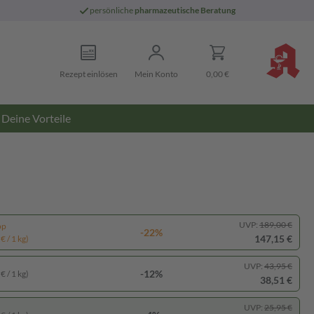
persönliche
pharmazeutische Beratung
Rezept einlösen
Mein Konto
0,00 €
Deine Vorteile
UVP:
189,00 €
pp
-22%
147,15 €
€ / 1 kg)
UVP:
43,95 €
-12%
€ / 1 kg)
38,51 €
UVP:
25,95 €