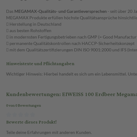
Das
MEGAMAX-Qualitäts- und Garantieversprechen
- seit über 20 J
MEGAMAX Produkte erfüllen höchste Qualitätsansprüche hinsichtlich
 Herstellung in Deutschland
 aus besten Rohstoffen
 in modernsten Fertigungsbetrieben nach GMP (= Good Manufacturi
 permanente Qualitätskontrollen nach HACCP-Sicherheitskonzept
 mit dem Qualitätszertifizierungen DIN ISO 9001:2000 und IFS (Inte
Hinweistexte und Pflichtangaben
Wichtiger Hinweis: Hierbei handelt es sich um ein Lebensmittel. Un
Kundenbewertungen: EIWEISS 100 Erdbeer Megamax
0 von 0 Bewertungen
Bewerte dieses Produkt!
Teile deine Erfahrungen mit anderen Kunden.