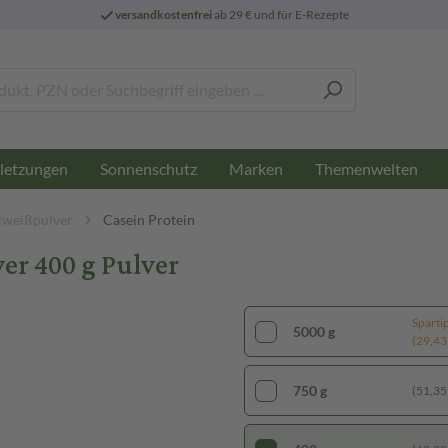
versandkostenfrei
ab 29 € und für E-Rezepte
letzungen
Sonnenschutz
Marken
Themenwelten
iweißpulver
Casein Protein
r 400 g Pulver
Sparti
5000 g
(29,43 
750 g
(51,35 