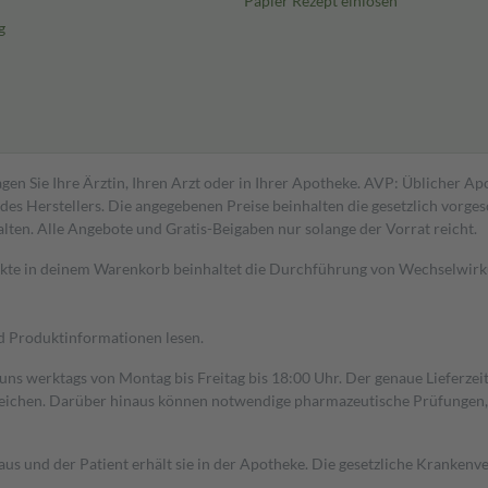
Papier Rezept einlösen
g
gen Sie Ihre Ärztin, Ihren Arzt oder in Ihrer Apotheke. AVP: Üblicher A
s Herstellers. Die angegebenen Preise beinhalten die gesetzlich vorgesc
alten. Alle Angebote und Gratis-Beigaben nur solange der Vorrat reicht.
dukte in deinem Warenkorb beinhaltet die Durchführung von Wechselwir
nd Produktinformationen lesen.
 uns werktags von Montag bis Freitag bis 18:00 Uhr. Der genaue Lieferze
ichen. Darüber hinaus können notwendige pharmazeutische Prüfungen, die
aus und der Patient erhält sie in der Apotheke. Die gesetzliche Krankenv