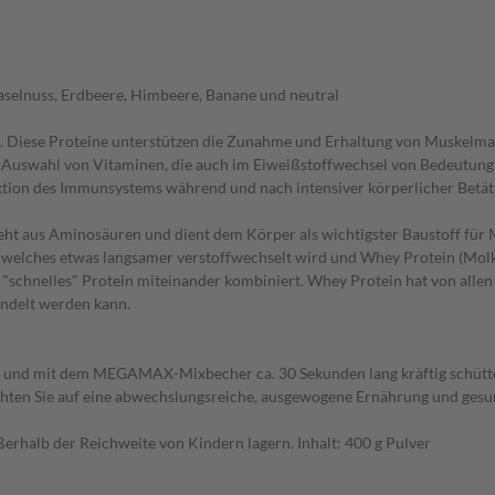
aselnuss, Erdbeere, Himbeere, Banane und neutral
. Diese Proteine unterstützen die Zunahme und Erhaltung von Muskelmas
uswahl von Vitaminen, die auch im Eiweißstoffwechsel von Bedeutung s
ktion des Immunsystems während und nach intensiver körperlicher Betät
steht aus Aminosäuren und dient dem Körper als wichtigster Baustoff f
elches etwas langsamer verstoffwechselt wird und Whey Protein (Molke
chnelles" Protein miteinander kombiniert. Whey Protein hat von allen E
andelt werden kann.
ren und mit dem MEGAMAX-Mixbecher ca. 30 Sekunden lang kräftig schütt
Achten Sie auf eine abwechslungsreiche, ausgewogene Ernährung und ges
ußerhalb der Reichweite von Kindern lagern. Inhalt: 400 g Pulver