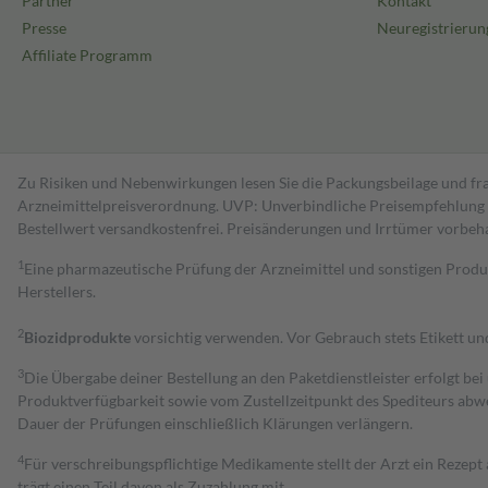
Partner
Kontakt
Presse
Neuregistrierun
Affiliate Programm
Zu Risiken und Nebenwirkungen lesen Sie die Packungsbeilage und fra
Arzneimittelpreisverordnung. UVP: Unverbindliche Preisempfehlung de
Bestell­wert versand­kosten­frei. Preisänderungen und Irrtümer vorbeh
1
Eine pharmazeutische Prüfung der Arzneimittel und sonstigen Pro
Herstellers.
2
Biozidprodukte
vorsichtig verwenden. Vor Gebrauch stets Etikett u
3
Die Übergabe deiner Bestellung an den Paketdienstleister erfolgt bei
Produktverfügbarkeit sowie vom Zustellzeitpunkt des Spediteurs abwe
Dauer der Prüfungen einschließlich Klärungen verlängern.
4
Für verschreibungspflichtige Medikamente stellt der Arzt ein Rezept 
trägt einen Teil davon als Zuzahlung mit.