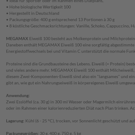
• Ideal für Sportler oder im Rahmen eines Diätplans,
• Hohe biologische Wertigkeit 100
• Hergestellt in Deutschland
• Packungsgröße: 400 g entsprechend 13 Portionen à 30 g
• 8 köstliche Geschmacksrichtungen: Vanille, Schoko, Cappuccino, H
MEGAMAX
Eiweiß 100 besteht aus Molkenprotein und Milchprotein
Daneben enthält MEGAMAX Eiweiß 100 eine sorgfältig abgestimmte A
Energiestoffwechsels bei und Vitamin C unterstützt die normale Fun
Proteine sind die Grundbausteine des Lebens. Eiweiß (= Protein) be
und vieles andere mehr. MEGAMAX Eiweiß 100 enthält Milcheiweiß, w
diesem Zwei-Komponenten-Eiweiß sind also ein "langsames" und ein "s
gibt an, wie gut ein Nahrungseiweiß in körpereigenes Eiweiß umgew
Anwendung
:
Zwei Esslöffel (ca. 30 g) in 300 ml Wasser oder Magermilch einrüh
oder im Rahmen einer kalorienreduzierten Diät nach Plan trinken. 
Lagerung
: Kühl (6 - 25 °C), trocken, vor Sonnenlicht geschützt und a
Packungsgrößen
: 30 g, 400 g, 750 g, 5 kg