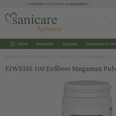
3
E-Rezept:
Heute bestellt,
morgen geliefert
Menü
Bestseller
Sparsets
Schmerzen & Ver
Abnehmen, Diät und Fasten
Diätkost
Eiweissprodukte
E
EIWEISS 100 Erdbeer Megamax Pulve