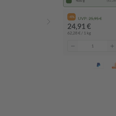
400 g
(62,28 
-4%
UVP:
25,95 €
24,91 €
62,28 € / 1 kg