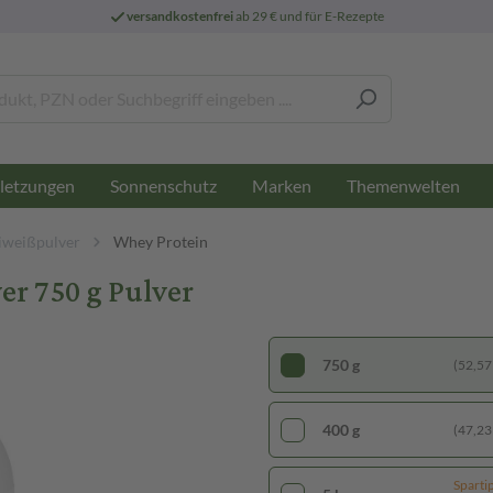
versandkostenfrei
ab 29 € und für E-Rezepte
letzungen
Sonnenschutz
Marken
Themenwelten
iweißpulver
Whey Protein
r 750 g Pulver
750 g
(52,57 
400 g
(47,23 
Sparti