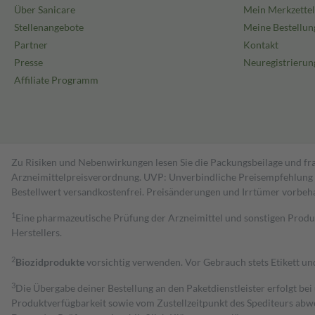
Über Sanicare
Mein Merkzettel
Stellenangebote
Meine Bestellun
Partner
Kontakt
Presse
Neuregistrierun
Affiliate Programm
Zu Risiken und Nebenwirkungen lesen Sie die Packungsbeilage und fra
Arzneimittelpreisverordnung. UVP: Unverbindliche Preisempfehlung de
Bestell­wert versand­kosten­frei. Preisänderungen und Irrtümer vorbeh
1
Eine pharmazeutische Prüfung der Arzneimittel und sonstigen Pro
Herstellers.
2
Biozidprodukte
vorsichtig verwenden. Vor Gebrauch stets Etikett u
3
Die Übergabe deiner Bestellung an den Paketdienstleister erfolgt bei
Produktverfügbarkeit sowie vom Zustellzeitpunkt des Spediteurs abwe