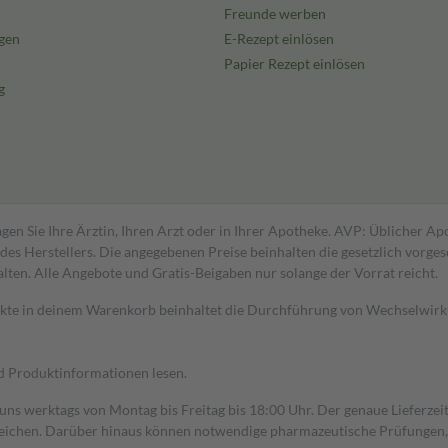
Freunde werben
gen
E-Rezept einlösen
Papier Rezept einlösen
g
gen Sie Ihre Ärztin, Ihren Arzt oder in Ihrer Apotheke. AVP: Üblicher A
s Herstellers. Die angegebenen Preise beinhalten die gesetzlich vorgesc
alten. Alle Angebote und Gratis-Beigaben nur solange der Vorrat reicht.
dukte in deinem Warenkorb beinhaltet die Durchführung von Wechselwir
nd Produktinformationen lesen.
 uns werktags von Montag bis Freitag bis 18:00 Uhr. Der genaue Lieferze
ichen. Darüber hinaus können notwendige pharmazeutische Prüfungen, die