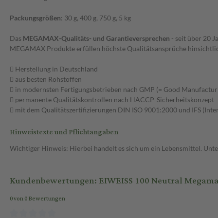
Packungsgrößen
: 30 g, 400 g, 750 g, 5 kg
Das
MEGAMAX-Qualitäts- und Garantieversprechen
- seit über 20 J
MEGAMAX Produkte erfüllen höchste Qualitätsansprüche hinsichtlich
 Herstellung in Deutschland
 aus besten Rohstoffen
 in modernsten Fertigungsbetrieben nach GMP (= Good Manufacturi
 permanente Qualitätskontrollen nach HACCP-Sicherheitskonzept
 mit dem Qualitätszertifizierungen DIN ISO 9001:2000 und IFS (Inte
Hinweistexte und Pflichtangaben
Wichtiger Hinweis: Hierbei handelt es sich um ein Lebensmittel. Un
Kundenbewertungen: EIWEISS 100 Neutral Megamax 
0 von 0 Bewertungen