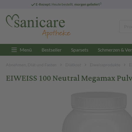
3
E-Rezept:
Heute bestellt,
morgen geliefert
Menü
Bestseller
Sparsets
Schmerzen & Ver
Abnehmen, Diät und Fasten
Diätkost
Eiweissprodukte
E
EIWEISS 100 Neutral Megamax Pulve