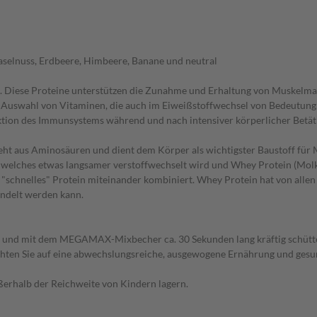
aselnuss, Erdbeere, Himbeere, Banane und neutral
. Diese Proteine unterstützen die Zunahme und Erhaltung von Muskelmas
uswahl von Vitaminen, die auch im Eiweißstoffwechsel von Bedeutung s
ktion des Immunsystems während und nach intensiver körperlicher Betät
steht aus Aminosäuren und dient dem Körper als wichtigster Baustoff f
elches etwas langsamer verstoffwechselt wird und Whey Protein (Molke
chnelles" Protein miteinander kombiniert. Whey Protein hat von allen E
andelt werden kann.
ren und mit dem MEGAMAX-Mixbecher ca. 30 Sekunden lang kräftig schütt
Achten Sie auf eine abwechslungsreiche, ausgewogene Ernährung und ges
außerhalb der Reichweite von Kindern lagern.