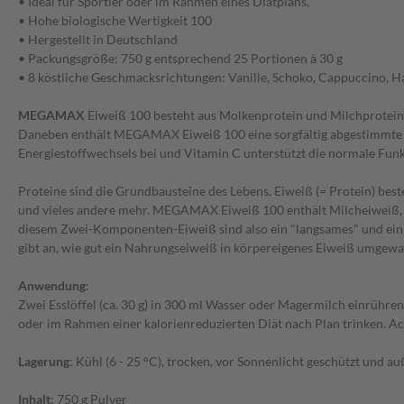
• Ideal für Sportler oder im Rahmen eines Diätplans,
• Hohe biologische Wertigkeit 100
• Hergestellt in Deutschland
• Packungsgröße: 750 g entsprechend 25 Portionen à 30 g
• 8 köstliche Geschmacksrichtungen: Vanille, Schoko, Cappuccino, H
MEGAMAX
Eiweiß 100 besteht aus Molkenprotein und Milchprotein
Daneben enthält MEGAMAX Eiweiß 100 eine sorgfältig abgestimmte A
Energiestoffwechsels bei und Vitamin C unterstützt die normale Fun
Proteine sind die Grundbausteine des Lebens. Eiweiß (= Protein) be
und vieles andere mehr. MEGAMAX Eiweiß 100 enthält Milcheiweiß, w
diesem Zwei-Komponenten-Eiweiß sind also ein "langsames" und ein "s
gibt an, wie gut ein Nahrungseiweiß in körpereigenes Eiweiß umgew
Anwendung
:
Zwei Esslöffel (ca. 30 g) in 300 ml Wasser oder Magermilch einrüh
oder im Rahmen einer kalorienreduzierten Diät nach Plan trinken. 
Lagerung
: Kühl (6 - 25 °C), trocken, vor Sonnenlicht geschützt und 
Inhalt
: 750 g Pulver