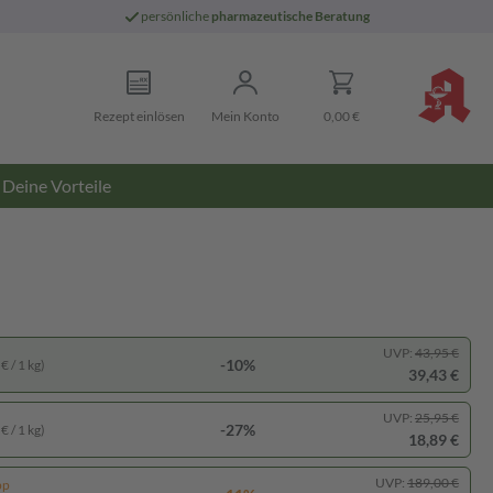
persönliche
pharmazeutische Beratung
Rezept einlösen
Mein Konto
0,00 €
Deine Vorteile
UVP:
43,95 €
-10%
€ / 1 kg)
39,43 €
UVP:
25,95 €
-27%
€ / 1 kg)
18,89 €
UVP:
189,00 €
pp