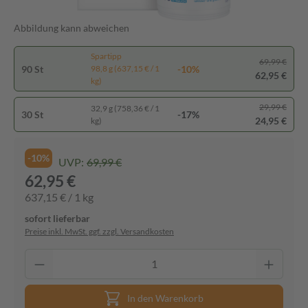
Abbildung kann abweichen
Spartipp
69,99 €
90 St
-10%
98,8 g (637,15 € / 1
62,95 €
kg)
29,99 €
32,9 g (758,36 € / 1
30 St
-17%
24,95 €
kg)
-10%
UVP:
69,99 €
62,95 €
637,15 € / 1 kg
sofort lieferbar
Preise inkl. MwSt. ggf. zzgl. Versandkosten
In den Warenkorb