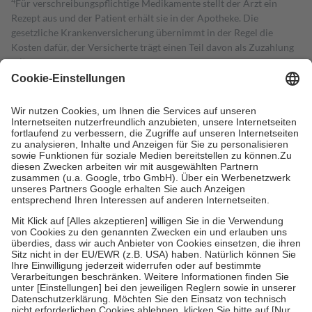
4
Für verschreibungspflichtige Medikamente stellt der Arzt ein
Rezept aus und der Patient erhält sie in der Apotheke. Die
gesetzliche Krankenversicherung übernimmt in der Regel die
Kosten dafür, der Versicherte trägt einen Teil davon als Zuzahlung
mit.
Grundsätzlich leisten Mitglieder Zuzahlungen in Höhe von zehn
Prozent des Abgabepreises,
mindestens
jedoch
fünf Euro
und
höchstens zehn Euro.
Es sind jedoch nie mehr als die tatsächlichen
Kosten der Leistung zu entrichten.
Diese Regeln gelten grundsätzlich auch für Online-Apotheken.
Bei Heilmitteln und häuslicher Krankenpflege beträgt die
Zuzahlung zehn Prozent der Kosten sowie zehn Euro je
Verordnung.
Um das Engagement der Versicherten für ihre eigene Gesundheit zu
stärken und die besondere Stellung der Familie zu unterstützen,
fallen
keine Zuzahlungen
an bei:
• Kindern und Jugendlichen bis zum vollendeten 18. Lebensjahr
mit Ausnahme der Fahrkosten
• Untersuchungen zur Vorsorge und Früherkennung, die von der
GKV getragen werden
• empfohlenen Schutzimpfungen
• Harn- und Blutteststreifen