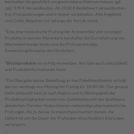
beinhalten die gesetzlich vorgeschriebene Mehrwertsteuer, ggf.
zzgl. 3,95 € Versandkosten. Ab 29,00 € Bestell­wert versand­kosten­
frei. Preisänderungen und Irrtümer vorbehalten. Alle Angebote
und Gratis-Beigaben nur solange der Vorrat reicht.
1
Eine pharmazeutische Prüfung der Arzneimittel und sonstigen
Produkte in deinem Warenkorb beinhaltet die Durchführung von
Wechselwirkungschecks und die Prüfung etwaiger
Anwendungshinweise des Herstellers.
2
Biozidprodukte
vorsichtig verwenden. Vor Gebrauch stets Etikett
und Produktinformationen lesen.
3
Die Übergabe deiner Bestellung an den Paketdienstleister erfolgt
bei uns werktags von Montag bis Freitag bis 18:00 Uhr. Der genaue
Lieferzeitpunkt kann je nach Region und in Abhängigkeit der
Produktverfügbarkeit sowie vom Zustellzeitpunkt des Spediteurs
abweichen. Darüber hinaus können notwendige pharmazeutische
Prüfungen, die zu deiner Arzneimittelsicherheit dienen, die
Lieferfrist um die Dauer der Prüfungen einschließlich Klärungen
verlängern.