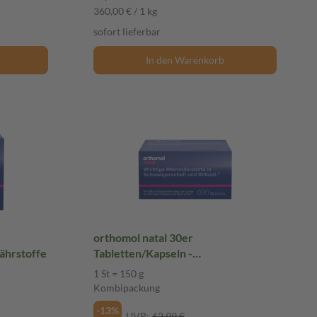
360,00 € / 1 kg
sofort lieferbar
In den Warenkorb
orthomol natal 30er
ährstoffe
Tabletten/Kapseln -
Mikronährstoffe
1 St = 150 g
Kombipackung
-13%
UVP:
62,99 €