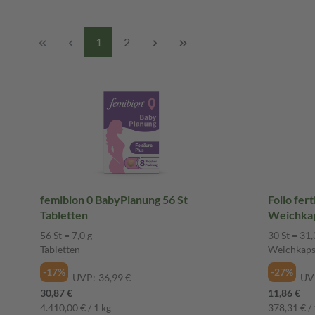
1
2
femibion 0 BabyPlanung 56 St
Folio fer
Tabletten
Weichka
56 St = 7,0 g
30 St = 31,
Tabletten
Weichkaps
-17%
-27%
UVP:
36,99 €
UV
30,87 €
11,86 €
4.410,00 € / 1 kg
378,31 € / 