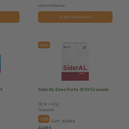
sofort lieferbar
In den Warenkorb
Vegan
St
SiderAL Eisen Forte 30 St Granulat
30 St = 63 g
Granulat
-31%
UVP:
32,90 €
22,68 €