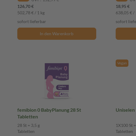
126,70 €
18,95 €
502,78 € / 1 kg
638,05 € / 
sofort lieferbar
sofort lief
In den Warenkorb
Vegan
femibion 0 BabyPlanung 28 St
Uniselen
Tabletten
28 St = 3,5 g
1X100 St =
Tabletten
Tabletten