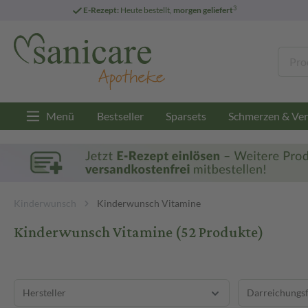
3
E-Rezept:
Heute bestellt,
morgen geliefert
Menü
Bestseller
Sparsets
Schmerzen & Ver
Kinderwunsch
Kinderwunsch Vitamine
Kinderwunsch Vitamine
(52 Produkte)
Hersteller
Darreichungs