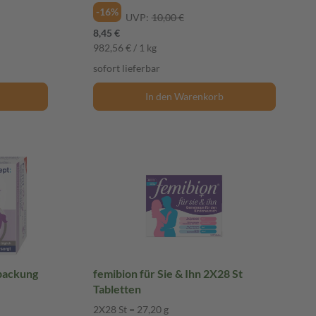
-16%
UVP:
10,00 €
8,45 €
982,56 € / 1 kg
sofort lieferbar
In den Warenkorb
packung
femibion für Sie & Ihn 2X28 St
Tabletten
2X28 St = 27,20 g