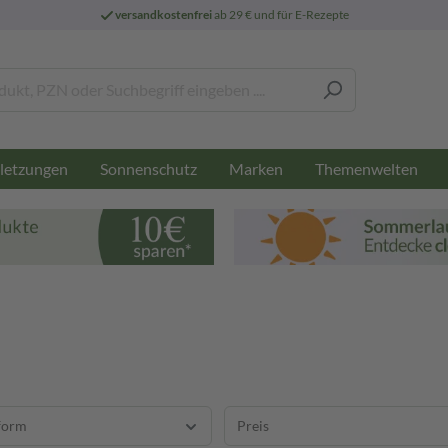
versandkostenfrei
ab 29 € und für E-Rezepte
letzungen
Sonnenschutz
Marken
Themenwelten
form
Preis