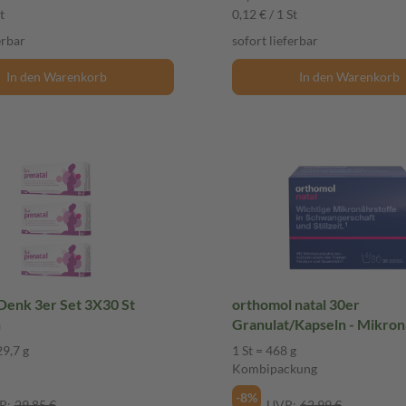
t
0,12 € / 1 St
erbar
sofort lieferbar
In den Warenkorb
In den Warenkorb
Denk 3er Set 3X30 St
orthomol natal 30er
n
Granulat/Kapseln - Mikron
29,7 g
1 St = 468 g
Kombipackung
-8%
P:
29,85 €
UVP:
62,99 €