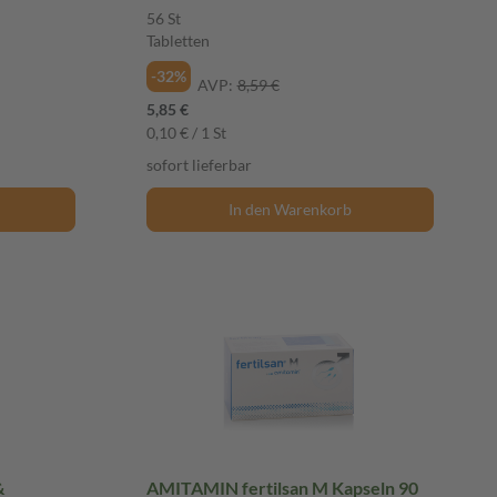
56 St
Tabletten
-32%
AVP:
8,59 €
5,85 €
0,10 € / 1 St
sofort lieferbar
In den Warenkorb
&
AMITAMIN fertilsan M Kapseln 90