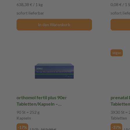
638,38 € / 1 kg
0,08 € / 1 S
sofort lieferbar
sofort lief
In den Warenkorb
Vegan
orthomol fertil plus 90er
prenatal 
Tabletten/Kapseln –
Tablette
Mikronährstoffe
90 St = 252 g
3X30 St = 
Kapseln
Tabletten
-17%
-37%
UVP:
152,99 €
UV