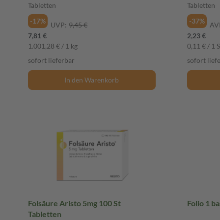
Tabletten
Tabletten
-17%
-37%
UVP:
9,45 €
AV
7,81 €
2,23 €
1.001,28 € / 1 kg
0,11 € / 1 S
sofort lieferbar
sofort lief
In den Warenkorb
Folsäure Aristo 5mg 100 St
Folio 1 b
Tabletten