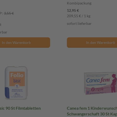
Kombipackung
12,95 €
P:
3,55 €
209,55 € / 1 kg
sofort lieferbar
t
erbar
In den Warenkorb
In den Warenkorb
asic 90 St Filmtabletten
Canea fem 1 Kinderwunsch
Schwangerschaft 30 St Ka