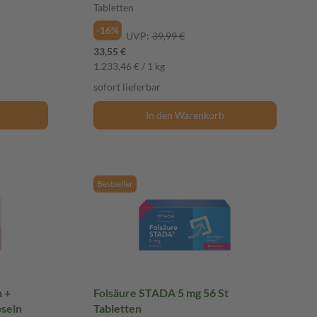
Tabletten
-16%
UVP:
39,99 €
33,55 €
1.233,46 € / 1 kg
sofort lieferbar
In den Warenkorb
Bestseller
 +
Folsäure STADA 5 mg 56 St
pseln
Tabletten