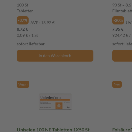
100 St
90 St = 8,6
Tabletten
Filmtablet
-37%
-20%
AVP:
13,92 €
UV
8,72 €
7,95 €
0,09 € / 1 St
924,42 € / 
sofort lieferbar
sofort lief
In den Warenkorb
Vegan
Neu
Uniselen 100 NE Tabletten 1X50 St
Folsäure 