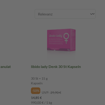
ranulat
libido lady Denk 30 St Kapseln
30 St = 15 g
Kapseln
-50%
UVP:
29,90 €
14,85 €
990,00 € / 1 kg