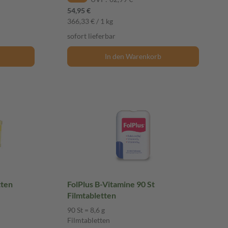
54,95 €
366,33 € / 1 kg
sofort lieferbar
In den Warenkorb
bletten
FolPlus B-Vitamine 90 St
Filmtabletten
90 St = 8,6 g
Filmtabletten