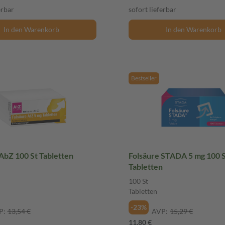
erbar
sofort lieferbar
In den Warenkorb
In den Warenkorb
Bestseller
AbZ 100 St Tabletten
Folsäure STADA 5 mg 100 
Tabletten
100 St
Tabletten
-23%
P:
13,54 €
AVP:
15,29 €
11,80 €