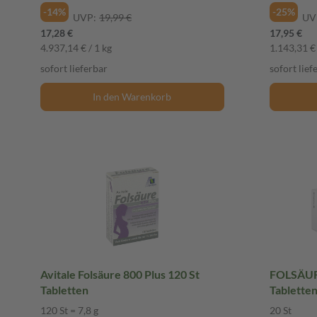
-14%
-25%
UVP:
19,99 €
UV
17,28 €
17,95 €
4.937,14 € / 1 kg
1.143,31 € 
sofort lieferbar
sofort lief
In den Warenkorb
Avitale Folsäure 800 Plus 120 St
FOLSÄURE A
Tabletten
Tablette
120 St = 7,8 g
20 St