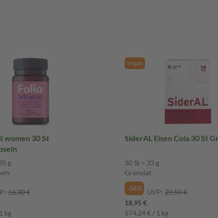
Vegan
til women 30 St
SiderAL Eisen Cola 30 St G
pseln
35 g
30 St = 33 g
eln
Granulat
-36%
P:
16,30 €
UVP:
29,50 €
18,95 €
1 kg
574,24 € / 1 kg