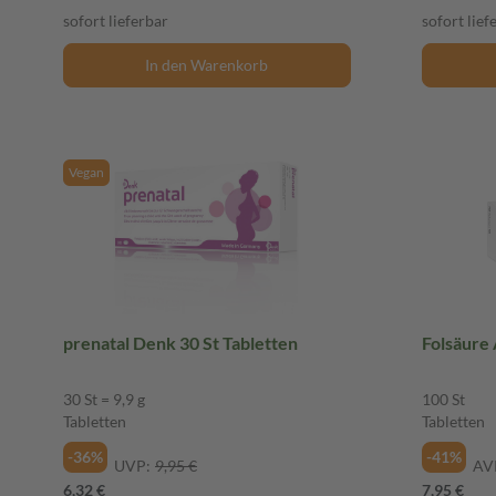
sofort lieferbar
sofort lief
In den Warenkorb
Vegan
prenatal Denk 30 St Tabletten
Folsäure 
30 St = 9,9 g
100 St
Tabletten
Tabletten
-36%
-41%
UVP:
9,95 €
AV
6,32 €
7,95 €