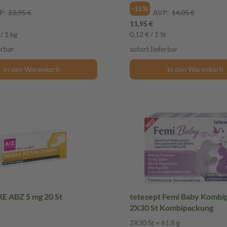
-15%
P:
23,95 €
AVP:
14,05 €
11,95 €
/ 1 kg
0,12 € / 1 St
erbar
sofort lieferbar
In den Warenkorb
In den Warenkorb
BZ 5 mg 20 St
tetesept Femi Baby Kombi
n
2X30 St Kombipackung
2X30 St = 61,8 g