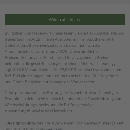
Widerruf erklären
Zu Risiken und Nebenwirkungen lesen Sie die Packungsbeilage und
fragen Sie Ihre Ärztin, Ihren Arzt oder in Ihrer Apotheke. AVP:
Üblicher Apothekenverkaufspreis berechnet nach der
Arzneimittelpreisverordnung. UVP: Unverbindliche
Preisempfehlung des Herstellers. Die angegebenen Preise
beinhalten die gesetzlich vorgeschriebene Mehrwertsteuer, ggf.
zzgl. 3,95 € Versandkosten. Ab 29,00 € Bestell­wert versand­kosten­
frei. Preisänderungen und Irrtümer vorbehalten. Alle Angebote
und Gratis-Beigaben nur solange der Vorrat reicht.
1
Eine pharmazeutische Prüfung der Arzneimittel und sonstigen
Produkte in deinem Warenkorb beinhaltet die Durchführung von
Wechselwirkungschecks und die Prüfung etwaiger
Anwendungshinweise des Herstellers.
2
Biozidprodukte
vorsichtig verwenden. Vor Gebrauch stets Etikett
und Produktinformationen lesen.