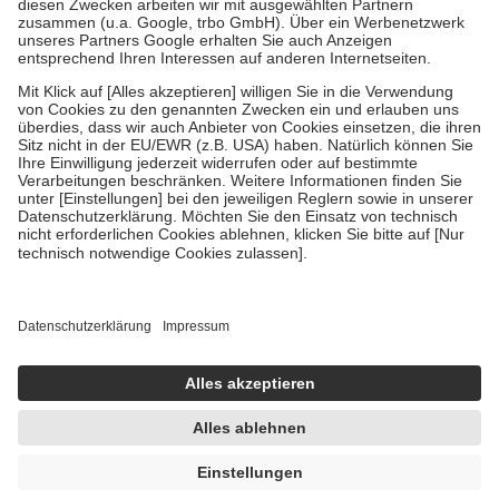
Zuzahlung zehn Prozent der Kosten sowie zehn Euro je
Verordnung.
Um das Engagement der Versicherten für ihre eigene Gesundheit zu
stärken und die besondere Stellung der Familie zu unterstützen,
fallen
keine Zuzahlungen
an bei:
• Kindern und Jugendlichen bis zum vollendeten 18. Lebensjahr
mit Ausnahme der Fahrkosten
• Untersuchungen zur Vorsorge und Früherkennung, die von der
GKV getragen werden
• empfohlenen Schutzimpfungen
• Harn- und Blutteststreifen
Wir nutzen Trusted Shops als unabhängigen Dienstleister für die
Einholung von Bewertungen. Trusted Shops hat Maßnahmen
getroffen, um sicherzustellen, dass es sich um echte Bewertungen
handelt. Mehr Informationen findest du hier:
https://help.etrusted.com/hc/de/articles/4419944605341
Einige Bilder und Inhalte wurden unter Zuhilfenahme künstlicher
Intelligenz erstellt.
UVP:
29,90 €