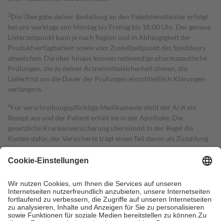
3
Die Übergabe deiner Bestellung an den Paketdienstleister erfolgt
bei uns werktags von Montag bis Freitag bis 18:00 Uhr. Der genaue
Lieferzeitpunkt kann je nach Region und in Abhängigkeit der
Produktverfügbarkeit sowie vom Zustellzeitpunkt des Spediteurs
abweichen. Darüber hinaus können notwendige pharmazeutische
Prüfungen, die zu deiner Arzneimittelsicherheit dienen, die
Lieferfrist um die Dauer der Prüfungen einschließlich Klärungen
verlängern.
4
Für verschreibungspflichtige Medikamente stellt der Arzt ein
Rezept aus und der Patient erhält sie in der Apotheke. Die
gesetzliche Krankenversicherung übernimmt in der Regel die
Kosten dafür, der Versicherte trägt einen Teil davon als Zuzahlung
mit.
Grundsätzlich leisten Mitglieder Zuzahlungen in Höhe von zehn
Prozent des Abgabepreises,
mindestens
jedoch
fünf Euro
und
höchstens zehn Euro.
Es sind jedoch nie mehr als die tatsächlichen
Kosten der Leistung zu entrichten.
Diese Regeln gelten grundsätzlich auch für Online-Apotheken.
Bei Heilmitteln und häuslicher Krankenpflege beträgt die