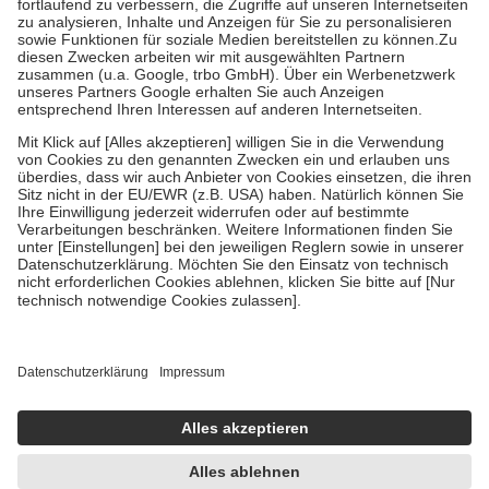
Diese Regeln gelten grundsätzlich auch für Online-Apotheken.
Bei Heilmitteln und häuslicher Krankenpflege beträgt die
Zuzahlung zehn Prozent der Kosten sowie zehn Euro je
Verordnung.
Um das Engagement der Versicherten für ihre eigene Gesundheit zu
stärken und die besondere Stellung der Familie zu unterstützen,
fallen
keine Zuzahlungen
an bei:
• Kindern und Jugendlichen bis zum vollendeten 18. Lebensjahr
mit Ausnahme der Fahrkosten
• Untersuchungen zur Vorsorge und Früherkennung, die von der
GKV getragen werden
• empfohlenen Schutzimpfungen
• Harn- und Blutteststreifen
Wir nutzen Trusted Shops als unabhängigen Dienstleister für die
Einholung von Bewertungen. Trusted Shops hat Maßnahmen
getroffen, um sicherzustellen, dass es sich um echte Bewertungen
handelt. Mehr Informationen findest du hier:
https://help.etrusted.com/hc/de/articles/4419944605341
Einige Bilder und Inhalte wurden unter Zuhilfenahme künstlicher
Intelligenz erstellt.