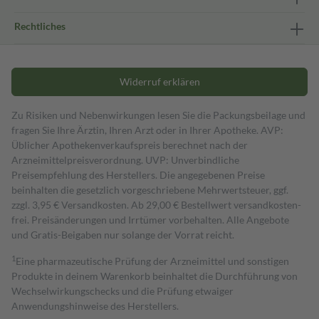
Rechtliches
Widerruf erklären
Zu Risiken und Nebenwirkungen lesen Sie die Packungsbeilage und
fragen Sie Ihre Ärztin, Ihren Arzt oder in Ihrer Apotheke. AVP:
Üblicher Apothekenverkaufspreis berechnet nach der
Arzneimittelpreisverordnung. UVP: Unverbindliche
Preisempfehlung des Herstellers. Die angegebenen Preise
beinhalten die gesetzlich vorgeschriebene Mehrwertsteuer, ggf.
zzgl. 3,95 € Versandkosten. Ab 29,00 € Bestell­wert versand­kosten­
frei. Preisänderungen und Irrtümer vorbehalten. Alle Angebote
und Gratis-Beigaben nur solange der Vorrat reicht.
1
Eine pharmazeutische Prüfung der Arzneimittel und sonstigen
Produkte in deinem Warenkorb beinhaltet die Durchführung von
Wechselwirkungschecks und die Prüfung etwaiger
Anwendungshinweise des Herstellers.