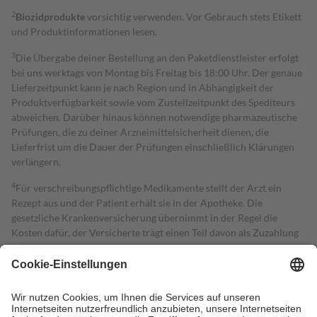
2
Biozidprodukte
vorsichtig verwenden. Vor Gebrauch stets Etikett
und Produktinformationen lesen.
3
Die Übergabe deiner Bestellung an den Paketdienstleister erfolgt
bei uns werktags von Montag bis Freitag bis 18:00 Uhr. Der genaue
Lieferzeitpunkt kann je nach Region und in Abhängigkeit der
Produktverfügbarkeit sowie vom Zustellzeitpunkt des Spediteurs
abweichen. Darüber hinaus können notwendige pharmazeutische
Prüfungen, die zu deiner Arzneimittelsicherheit dienen, die
Lieferfrist um die Dauer der Prüfungen einschließlich Klärungen
verlängern.
4
Für verschreibungspflichtige Medikamente stellt der Arzt ein
Rezept aus und der Patient erhält sie in der Apotheke. Die
gesetzliche Krankenversicherung übernimmt in der Regel die
Kosten dafür, der Versicherte trägt einen Teil davon als Zuzahlung
mit.
Grundsätzlich leisten Mitglieder Zuzahlungen in Höhe von zehn
Prozent des Abgabepreises,
mindestens
jedoch
fünf Euro
und
höchstens zehn Euro.
Es sind jedoch nie mehr als die tatsächlichen
Kosten der Leistung zu entrichten.