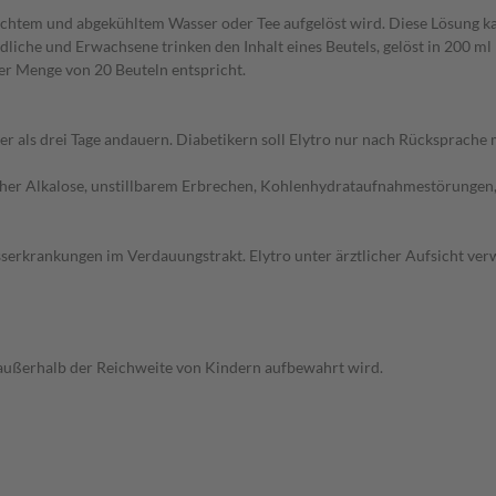
ekochtem und abgekühltem Wasser oder Tee aufgelöst wird. Diese Lösung 
dliche und Erwachsene trinken den Inhalt eines Beutels, gelöst in 200 ml
iner Menge von 20 Beuteln entspricht.
er als drei Tage andauern. Diabetikern soll Elytro nur nach Rücksprach
her Alkalose, unstillbarem Erbrechen, Kohlenhydrataufnahmestörungen,
erkrankungen im Verdauungstrakt. Elytro unter ärztlicher Aufsicht verw
s außerhalb der Reichweite von Kindern aufbewahrt wird.