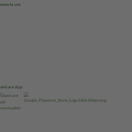
Bewerte uns
Sanicare App