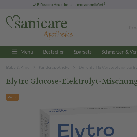
3
E-Rezept:
Heute bestellt,
morgen geliefert
Menü
Bestseller
Sparsets
Schmerzen & Ver
Baby & Kind
Kinderapotheke
Durchfall & Verstopfung bei B
Elytro Glucose-Elektrolyt-Mischung
Vegan