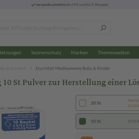
versandkostenfrei
ab 29 € und für E-Rezepte
letzungen
Sonnenschutz
Marken
Themenwelten
aby & Kindern
Durchfall Medikamente Baby & Kinder
 10 St Pulver zur Herstellung einer
Sparti
20 St
(0,50 € 
10 St
(0,52 € 