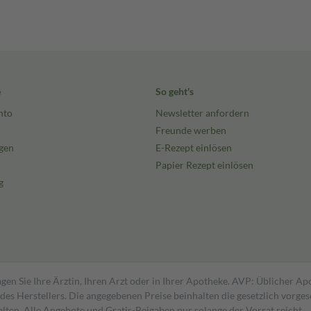
e
So geht's
nto
Newsletter anfordern
Freunde werben
gen
E-Rezept einlösen
Papier Rezept einlösen
g
gen Sie Ihre Ärztin, Ihren Arzt oder in Ihrer Apotheke. AVP: Üblicher A
s Herstellers. Die angegebenen Preise beinhalten die gesetzlich vorgesc
alten. Alle Angebote und Gratis-Beigaben nur solange der Vorrat reicht.