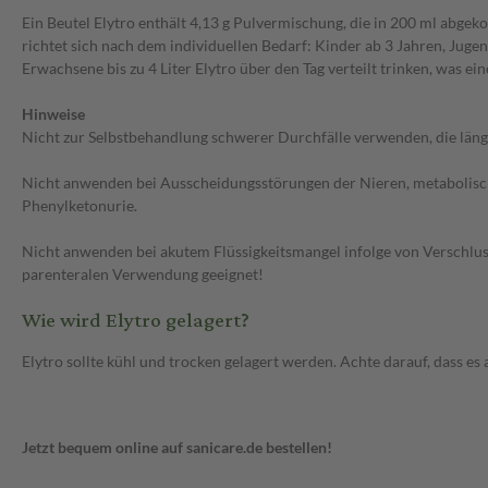
Ein Beutel Elytro enthält 4,13 g Pulvermischung, die in 200 ml abg
richtet sich nach dem individuellen Bedarf: Kinder ab 3 Jahren, Jugen
Erwachsene bis zu 4 Liter Elytro über den Tag verteilt trinken, was e
Hinweise
Nicht zur Selbstbehandlung schwerer Durchfälle verwenden, die läng
Nicht anwenden bei Ausscheidungsstörungen der Nieren, metabolisc
Phenylketonurie.
Nicht anwenden bei akutem Flüssigkeitsmangel infolge von Verschluss
parenteralen Verwendung geeignet!
Wie wird Elytro gelagert?
Elytro sollte kühl und trocken gelagert werden. Achte darauf, dass e
Jetzt bequem online auf sanicare.de bestellen!