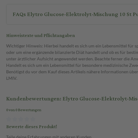
FAQs Elytro Glucose-Elektrolyt-Mischung 10 St P
Hinweistexte und Pflichtangaben
Wichtiger Hinweis: Hierbei handelt es sich um ein Lebensmittel für 
oder um eine ergänzende bilanzierte Diät handelt und ob es für bes
unter ärztlicher Aufsicht angewendet werden. Beachte ferner die A
Handelt es sich um ein Lebensmittel für besondere medizinische Zwec
Benötigst du vor dem Kauf dieses Artikels nähere Informationen üb
LMIV.
Kundenbewertungen: Elytro Glucose-Elektrolyt-Mis
0 von 0 Bewertungen
Bewerte dieses Produkt!
Teile deine Erfahrungen mit anderen Kunden.