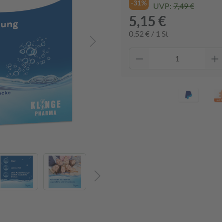
-31%
UVP:
7,49 €
5,15 €
0,52 € / 1 St