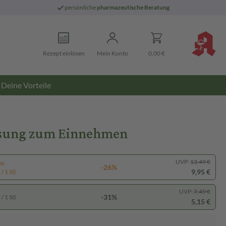
persönliche
pharmazeutische Beratung
Rezept einlösen
Mein Konto
0,00 €
Deine Vorteile
 Lösung zum Einnehmen
UVP:
13,49 €
pp
-26%
9,95 €
/ 1 St)
UVP:
7,49 €
-31%
/ 1 St)
5,15 €