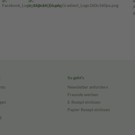
e
So geht's
nto
Newsletter anfordern
Freunde werben
gen
E-Rezept einlösen
Papier Rezept einlösen
g