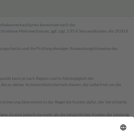
pothekenverkaufspreis berechnet nach der
hriebene Mehrwertsteuer, ggf. zzgl. 3,95 € Versandkosten. Ab 29,00 €
kungschecks und die Prüfung etwaiger Anwendungshinweise des
itpunkt kann je nach Region und in Abhängigkeit der
 zu deiner Arzneimittelsicherheit dienen, die Lieferfrist um die
ersicherung übernimmt in der Regel die Kosten dafür, der Versicherte
Euro.
Es sind jedoch nie mehr als die tatsächlichen Kosten der Leistung