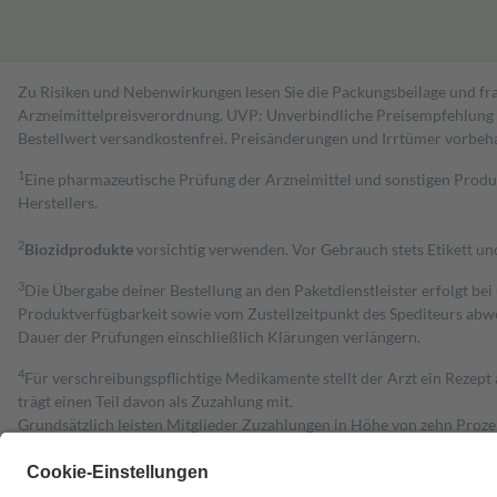
Zu Risiken und Nebenwirkungen lesen Sie die Packungsbeilage und fra
Arzneimittelpreisverordnung. UVP: Unverbindliche Preisempfehlung de
Bestell­wert versand­kosten­frei. Preisänderungen und Irrtümer vorbeh
1
Eine pharmazeutische Prüfung der Arzneimittel und sonstigen Pro
Herstellers.
2
Biozidprodukte
vorsichtig verwenden. Vor Gebrauch stets Etikett u
3
Die Übergabe deiner Bestellung an den Paketdienstleister erfolgt bei
Produktverfügbarkeit sowie vom Zustellzeitpunkt des Spediteurs abwe
Dauer der Prüfungen einschließlich Klärungen verlängern.
4
Für verschreibungspflichtige Medikamente stellt der Arzt ein Rezept 
trägt einen Teil davon als Zuzahlung mit.
Grundsätzlich leisten Mitglieder Zuzahlungen in Höhe von zehn Proz
zu entrichten.
Diese Regeln gelten grundsätzlich auch für Online-Apotheken.
Bei Heilmitteln und häuslicher Krankenpflege beträgt die Zuzahlung 