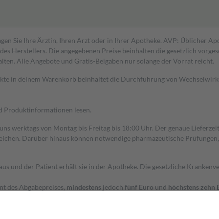
gen Sie Ihre Ärztin, Ihren Arzt oder in Ihrer Apotheke. AVP: Üblicher A
s Herstellers. Die angegebenen Preise beinhalten die gesetzlich vorgesc
alten. Alle Angebote und Gratis-Beigaben nur solange der Vorrat reicht.
dukte in deinem Warenkorb beinhaltet die Durchführung von Wechselwir
nd Produktinformationen lesen.
 uns werktags von Montag bis Freitag bis 18:00 Uhr. Der genaue Lieferze
ichen. Darüber hinaus können notwendige pharmazeutische Prüfungen, die
aus und der Patient erhält sie in der Apotheke. Die gesetzliche Krankenv
ent des Abgabepreises,
mindestens
jedoch
fünf Euro
und
höchstens zehn 
zehn Prozent der Kosten sowie zehn Euro je Verordnung.