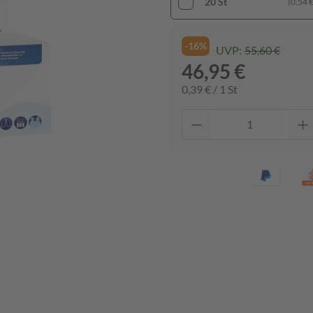
20 St
(0,54 € 
-16%
UVP:
55,60 €
46,95 €
0,39 € / 1 St