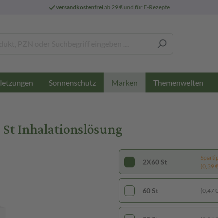
versandkostenfrei
ab 29 € und für E-Rezepte
letzungen
Sonnenschutz
Themenwelten
Marken
t Inhalationslösung
Sparti
2X60 St
(0,39 € 
60 St
(0,47 € 