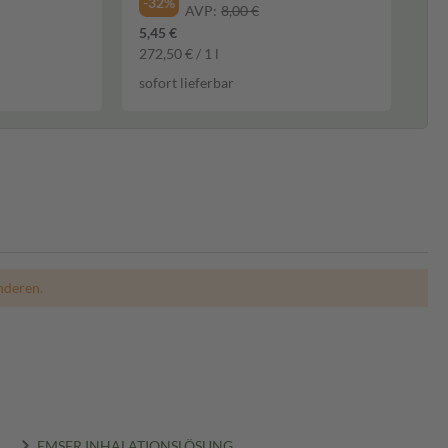
-32%
AVP:
8,00 €
5,45 €
272,50 € / 1 l
sofort lieferbar
nderen.
EMSER INHALATIONSLÖSUNG