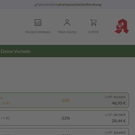
persönliche
pharmazeutische Beratung
Rezept einlösen
Mein Konto
0,00 €
Deine Vorteile
UVP:
55,60 €
pp
-16%
46,95 €
/ 1 St)
UVP:
36,50 €
-22%
/ 1 St)
28,44 €
UVP:
13,60 €