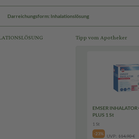
Darreichungsform: Inhalationslösung
HALATIONSLÖSUNG
Tipp vom Apotheker
EMSER INHALATOR
PLUS 1 St
1 St
-23%
UVP:
114,90 €