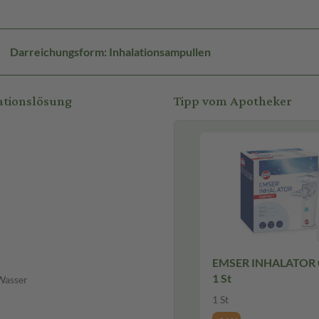
Darreichungsform: Inhalationsampullen
ationslösung
Tipp vom Apotheker
EMSER INHALATOR
1 St
 Wasser
1 St