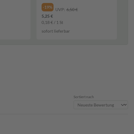
-19%
UVP:
6,50 €
5,25 €
0,18 € / 1 St
sofort lieferbar
Sortiert nach