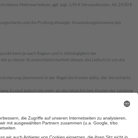
hriebene Mehrwertsteuer, ggf. zzgl. 3,95 € Versandkosten. Ab 29,00 €
kungschecks und die Prüfung etwaiger Anwendungshinweise des
itpunkt kann je nach Region und in Abhängigkeit der
 zu deiner Arzneimittelsicherheit dienen, die Lieferfrist um die
ersicherung übernimmt in der Regel die Kosten dafür, der Versicherte
Euro.
Es sind jedoch nie mehr als die tatsächlichen Kosten der Leistung
e Zuzahlungen
an bei: