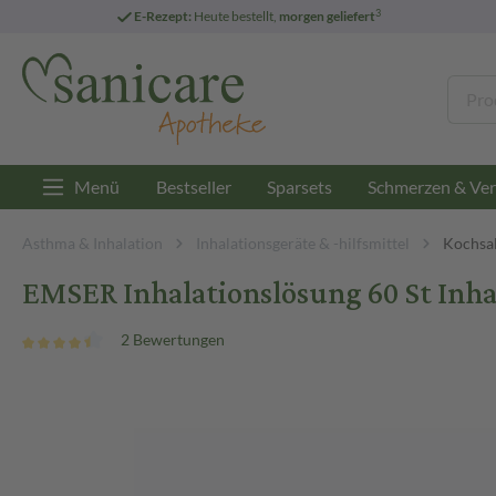
3
E-Rezept:
Heute bestellt,
morgen geliefert
Menü
Bestseller
Sparsets
Schmerzen & Ver
Asthma & Inhalation
Inhalationsgeräte & -hilfsmittel
Kochsal
EMSER Inhalationslösung 60 St Inh
2 Bewertungen