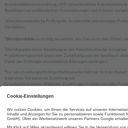
Arzneimittelpreisverordnung. UVP: Unverbindliche Preisempfehlung de
Bestell­wert versand­kosten­frei. Preisänderungen und Irrtümer vorbeh
1
Eine pharmazeutische Prüfung der Arzneimittel und sonstigen Pro
Herstellers.
2
Biozidprodukte
vorsichtig verwenden. Vor Gebrauch stets Etikett u
3
Die Übergabe deiner Bestellung an den Paketdienstleister erfolgt bei
Produktverfügbarkeit sowie vom Zustellzeitpunkt des Spediteurs abwe
Dauer der Prüfungen einschließlich Klärungen verlängern.
4
Für verschreibungspflichtige Medikamente stellt der Arzt ein Rezept 
trägt einen Teil davon als Zuzahlung mit.
Grundsätzlich leisten Mitglieder Zuzahlungen in Höhe von zehn Proz
zu entrichten.
Diese Regeln gelten grundsätzlich auch für Online-Apotheken.
Bei Heilmitteln und häuslicher Krankenpflege beträgt die Zuzahlung 
Um das Engagement der Versicherten für ihre eigene Gesundheit zu stä
• Kindern und Jugendlichen bis zum vollendeten 18. Lebensjahr mit
• Untersuchungen zur Vorsorge und Früherkennung, die von der GKV
• empfohlenen Schutzimpfungen