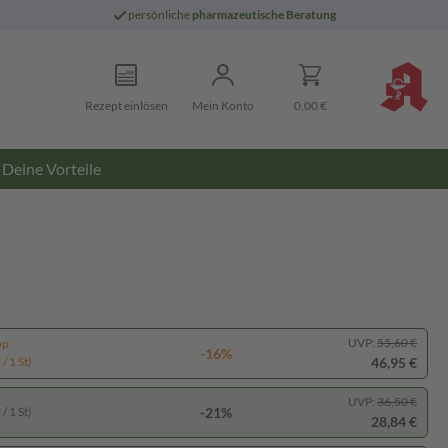
persönliche
pharmazeutische Beratung
Rezept einlösen
Mein Konto
0,00 €
Deine Vorteile
UVP:
55,60 €
pp
-16%
46,95 €
/ 1 St)
UVP:
36,50 €
-21%
/ 1 St)
28,84 €