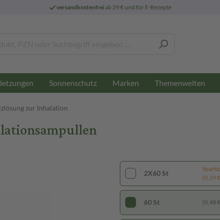
versandkostenfrei
ab 29 € und für E-Rezepte
letzungen
Sonnenschutz
Marken
Themenwelten
zlösung zur Inhalation
alationsampullen
Sparti
2X60 St
(0,39 € 
60 St
(0,48 € 