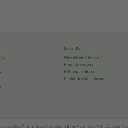
e
So geht's
nto
Newsletter anfordern
Freunde werben
gen
E-Rezept einlösen
Papier Rezept einlösen
g
gen Sie Ihre Ärztin, Ihren Arzt oder in Ihrer Apotheke. AVP: Üblicher A