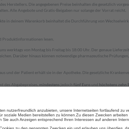
s Herstellers. Die angegebenen Preise beinhalten die gesetzlich vorgesc
alten. Alle Angebote und Gratis-Beigaben nur solange der Vorrat reicht.
dukte in deinem Warenkorb beinhaltet die Durchführung von Wechselwir
nd Produktinformationen lesen.
 uns werktags von Montag bis Freitag bis 18:00 Uhr. Der genaue Lieferze
ichen. Darüber hinaus können notwendige pharmazeutische Prüfungen, die
aus und der Patient erhält sie in der Apotheke. Die gesetzliche Krankenv
ent des Abgabepreises,
mindestens
jedoch
fünf Euro
und
höchstens zehn 
zehn Prozent der Kosten sowie zehn Euro je Verordnung.
rken und die besondere Stellung der Familie zu unterstützen, fallen
kein
 Ausnahme der Fahrkosten
 getragen werden