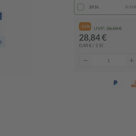
20 St
(0,55 € 
-21%
UVP:
36,50 €
28,84 €
0,48 € / 1 St