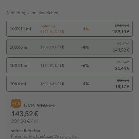
Abbildung kann abweichen
196,98 €
Spartipp
100X11 ml
-4%
189,10 €
(171,91 € / 1 l)
149,50 €
100X6 ml
-4%
(239,20 € / 1 l)
143,52 €
22,74 €
10X11 ml
-6%
(194,91 € / 1 l)
21,44 €
18,93 €
10X6 ml
-4%
(302,83 € / 1 l)
18,17 €
-4%
UVP:
149,50 €
143,52 €
239,20 € / 1 l
sofort lieferbar
Preise inkl. MwSt. ggf. zzgl. Versandkosten