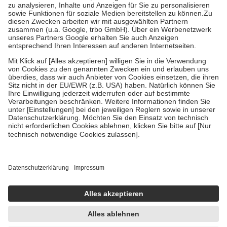
Bei Heilmitteln und häuslicher Krankenpflege beträgt die
Zuzahlung zehn Prozent der Kosten sowie zehn Euro je
Verordnung.
Um das Engagement der Versicherten für ihre eigene Gesundheit zu
stärken und die besondere Stellung der Familie zu unterstützen,
fallen
keine Zuzahlungen
an bei:
• Kindern und Jugendlichen bis zum vollendeten 18. Lebensjahr
mit Ausnahme der Fahrkosten
• Untersuchungen zur Vorsorge und Früherkennung, die von der
GKV getragen werden
• empfohlenen Schutzimpfungen
• Harn- und Blutteststreifen
Wir nutzen Trusted Shops als unabhängigen Dienstleister für die
Einholung von Bewertungen. Trusted Shops hat Maßnahmen
getroffen, um sicherzustellen, dass es sich um echte Bewertungen
handelt. Mehr Informationen findest du hier:
https://help.etrusted.com/hc/de/articles/4419944605341
Einige Bilder und Inhalte wurden unter Zuhilfenahme künstlicher
Intelligenz erstellt.