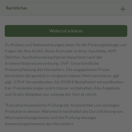
Rechtliches
Widerruf erklären
Zu Risiken und Nebenwirkungen lesen Sie die Packungsbeilage und
fragen Sie Ihre Ärztin, Ihren Arzt oder in Ihrer Apotheke. AVP:
Üblicher Apothekenverkaufspreis berechnet nach der
Arzneimittelpreisverordnung. UVP: Unverbindliche
Preisempfehlung des Herstellers. Die angegebenen Preise
beinhalten die gesetzlich vorgeschriebene Mehrwertsteuer, ggf.
zzgl. 3,95 € Versandkosten. Ab 29,00 € Bestell­wert versand­kosten­
frei. Preisänderungen und Irrtümer vorbehalten. Alle Angebote
und Gratis-Beigaben nur solange der Vorrat reicht.
1
Eine pharmazeutische Prüfung der Arzneimittel und sonstigen
Produkte in deinem Warenkorb beinhaltet die Durchführung von
Wechselwirkungschecks und die Prüfung etwaiger
Anwendungshinweise des Herstellers.