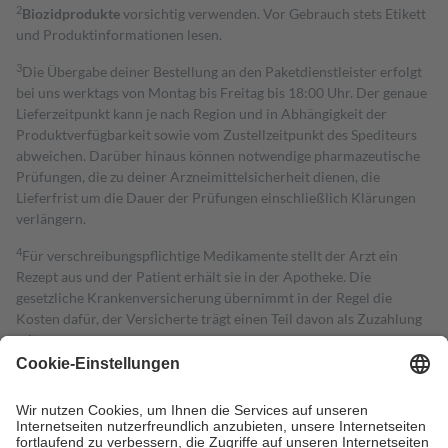
2
Biozidprodukte
vorsichtig verwenden. Vor Gebrauch stets Etikett
und Produktinformationen lesen.
3
Die Übergabe deiner Bestellung an den Paketdienstleister erfolgt
bei uns werktags von Montag bis Freitag bis 18:00 Uhr. Der genaue
Lieferzeitpunkt kann je nach Region und in Abhängigkeit der
Produktverfügbarkeit sowie vom Zustellzeitpunkt des Spediteurs
abweichen. Darüber hinaus können notwendige pharmazeutische
Prüfungen, die zu deiner Arzneimittelsicherheit dienen, die
Lieferfrist um die Dauer der Prüfungen einschließlich Klärungen
verlängern.
4
Für verschreibungspflichtige Medikamente stellt der Arzt ein
Rezept aus und der Patient erhält sie in der Apotheke. Die
gesetzliche Krankenversicherung übernimmt in der Regel die
Kosten dafür, der Versicherte trägt einen Teil davon als Zuzahlung
mit.
Grundsätzlich leisten Mitglieder Zuzahlungen in Höhe von zehn
Prozent des Abgabepreises,
mindestens
jedoch
fünf Euro
und
höchstens zehn Euro.
Es sind jedoch nie mehr als die tatsächlichen
Kosten der Leistung zu entrichten.
Diese Regeln gelten grundsätzlich auch für Online-Apotheken.