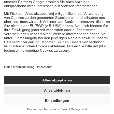
Um das Engagement der Versicherten für ihre eigene Gesundheit zu
stärken und die besondere Stellung der Familie zu unterstützen,
fallen
keine Zuzahlungen
an bei:
• Kindern und Jugendlichen bis zum vollendeten 18. Lebensjahr
mit Ausnahme der Fahrkosten
• Untersuchungen zur Vorsorge und Früherkennung, die von der
GKV getragen werden
• empfohlenen Schutzimpfungen
• Harn- und Blutteststreifen
Wir nutzen Trusted Shops als unabhängigen Dienstleister für die
Einholung von Bewertungen. Trusted Shops hat Maßnahmen
getroffen, um sicherzustellen, dass es sich um echte Bewertungen
handelt. Mehr Informationen findest du hier:
https://help.etrusted.com/hc/de/articles/4419944605341
Einige Bilder und Inhalte wurden unter Zuhilfenahme künstlicher
Intelligenz erstellt.
UVP:
18,93 €
18,17 €