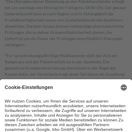
3
Die Übergabe deiner Bestellung an den Paketdienstleister erfolgt
bei uns werktags von Montag bis Freitag bis 18:00 Uhr. Der genaue
Lieferzeitpunkt kann je nach Region und in Abhängigkeit der
Produktverfügbarkeit sowie vom Zustellzeitpunkt des Spediteurs
abweichen. Darüber hinaus können notwendige pharmazeutische
Prüfungen, die zu deiner Arzneimittelsicherheit dienen, die
Lieferfrist um die Dauer der Prüfungen einschließlich Klärungen
verlängern.
4
Für verschreibungspflichtige Medikamente stellt der Arzt ein
Rezept aus und der Patient erhält sie in der Apotheke. Die
gesetzliche Krankenversicherung übernimmt in der Regel die
Kosten dafür, der Versicherte trägt einen Teil davon als Zuzahlung
mit.
Grundsätzlich leisten Mitglieder Zuzahlungen in Höhe von zehn
Prozent des Abgabepreises,
mindestens
jedoch
fünf Euro
und
höchstens zehn Euro.
Es sind jedoch nie mehr als die tatsächlichen
Kosten der Leistung zu entrichten.
Diese Regeln gelten grundsätzlich auch für Online-Apotheken.
Bei Heilmitteln und häuslicher Krankenpflege beträgt die
Zuzahlung zehn Prozent der Kosten sowie zehn Euro je
Verordnung.