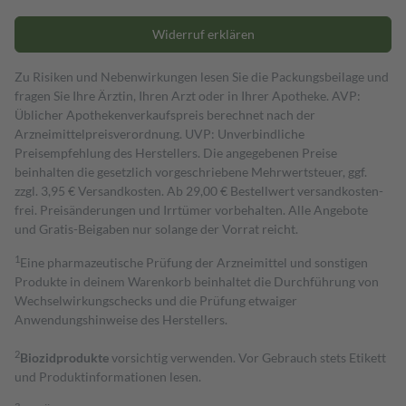
Widerruf erklären
Zu Risiken und Nebenwirkungen lesen Sie die Packungsbeilage und
fragen Sie Ihre Ärztin, Ihren Arzt oder in Ihrer Apotheke. AVP:
Üblicher Apothekenverkaufspreis berechnet nach der
Arzneimittelpreisverordnung. UVP: Unverbindliche
Preisempfehlung des Herstellers. Die angegebenen Preise
beinhalten die gesetzlich vorgeschriebene Mehrwertsteuer, ggf.
zzgl. 3,95 € Versandkosten. Ab 29,00 € Bestell­wert versand­kosten­
frei. Preisänderungen und Irrtümer vorbehalten. Alle Angebote
und Gratis-Beigaben nur solange der Vorrat reicht.
1
Eine pharmazeutische Prüfung der Arzneimittel und sonstigen
Produkte in deinem Warenkorb beinhaltet die Durchführung von
Wechselwirkungschecks und die Prüfung etwaiger
Anwendungshinweise des Herstellers.
2
Biozidprodukte
vorsichtig verwenden. Vor Gebrauch stets Etikett
und Produktinformationen lesen.