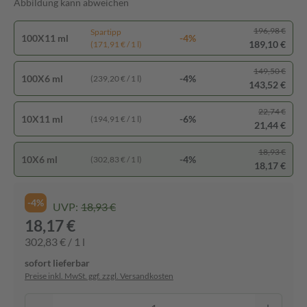
Abbildung kann abweichen
196,98 €
Spartipp
100X11 ml
-4%
189,10 €
(171,91 € / 1 l)
149,50 €
100X6 ml
-4%
(239,20 € / 1 l)
143,52 €
22,74 €
10X11 ml
-6%
(194,91 € / 1 l)
21,44 €
18,93 €
10X6 ml
-4%
(302,83 € / 1 l)
18,17 €
-4%
UVP:
18,93 €
18,17 €
302,83 € / 1 l
sofort lieferbar
Preise inkl. MwSt. ggf. zzgl. Versandkosten