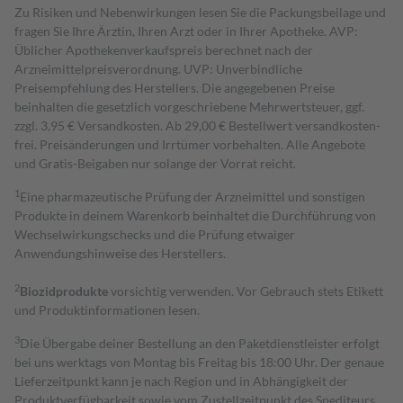
Zu Risiken und Nebenwirkungen lesen Sie die Packungsbeilage und
fragen Sie Ihre Ärztin, Ihren Arzt oder in Ihrer Apotheke. AVP:
Üblicher Apothekenverkaufspreis berechnet nach der
Arzneimittelpreisverordnung. UVP: Unverbindliche
Preisempfehlung des Herstellers. Die angegebenen Preise
beinhalten die gesetzlich vorgeschriebene Mehrwertsteuer, ggf.
zzgl. 3,95 € Versandkosten. Ab 29,00 € Bestell­wert versand­kosten­
frei. Preisänderungen und Irrtümer vorbehalten. Alle Angebote
und Gratis-Beigaben nur solange der Vorrat reicht.
1
Eine pharmazeutische Prüfung der Arzneimittel und sonstigen
Produkte in deinem Warenkorb beinhaltet die Durchführung von
Wechselwirkungschecks und die Prüfung etwaiger
Anwendungshinweise des Herstellers.
2
Biozidprodukte
vorsichtig verwenden. Vor Gebrauch stets Etikett
und Produktinformationen lesen.
3
Die Übergabe deiner Bestellung an den Paketdienstleister erfolgt
bei uns werktags von Montag bis Freitag bis 18:00 Uhr. Der genaue
Lieferzeitpunkt kann je nach Region und in Abhängigkeit der
Produktverfügbarkeit sowie vom Zustellzeitpunkt des Spediteurs