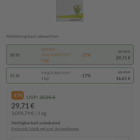
Abbildung kann abweichen
Spartipp
35,95 €
30 St
-17%
9,6 g (3.094,79 € /
29,71 €
1 kg)
19,95 €
4,8 g (3.460,42 € /
15 St
-17%
16,61 €
1 kg)
-17%
UVP:
35,95 €
29,71 €
3.094,79 € / 1 kg
Verfügbarkeit unbekannt
Preise inkl. MwSt. ggf. zzgl. Versandkosten