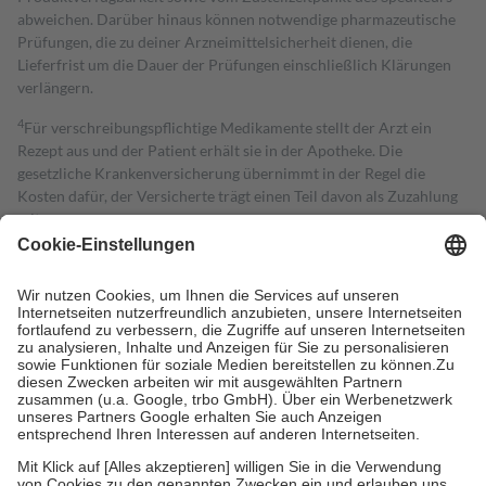
abweichen. Darüber hinaus können notwendige pharmazeutische
Prüfungen, die zu deiner Arzneimittelsicherheit dienen, die
Lieferfrist um die Dauer der Prüfungen einschließlich Klärungen
verlängern.
4
Für verschreibungspflichtige Medikamente stellt der Arzt ein
Rezept aus und der Patient erhält sie in der Apotheke. Die
gesetzliche Krankenversicherung übernimmt in der Regel die
Kosten dafür, der Versicherte trägt einen Teil davon als Zuzahlung
mit.
Grundsätzlich leisten Mitglieder Zuzahlungen in Höhe von zehn
Prozent des Abgabepreises,
mindestens
jedoch
fünf Euro
und
höchstens zehn Euro.
Es sind jedoch nie mehr als die tatsächlichen
Kosten der Leistung zu entrichten.
Diese Regeln gelten grundsätzlich auch für Online-Apotheken.
Bei Heilmitteln und häuslicher Krankenpflege beträgt die
Zuzahlung zehn Prozent der Kosten sowie zehn Euro je
Verordnung.
Um das Engagement der Versicherten für ihre eigene Gesundheit zu
stärken und die besondere Stellung der Familie zu unterstützen,
fallen
keine Zuzahlungen
an bei: