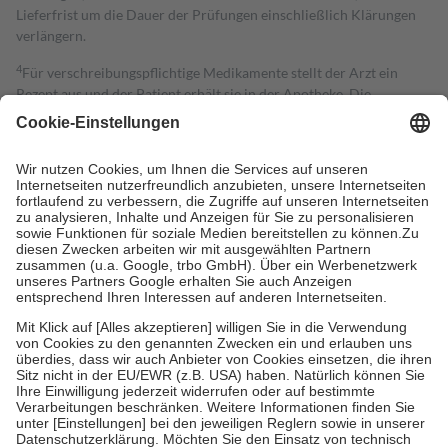
Lieferfrist um die Dauer der Prüfungen einschließlich Klärungen
verlängern.
4
Für verschreibungspflichtige Medikamente stellt der Arzt ein
Rezept aus und der Patient erhält sie in der Apotheke. Die
gesetzliche Krankenversicherung übernimmt in der Regel die
Kosten dafür, der Versicherte trägt einen Teil davon als Zuzahlung
mit.
Grundsätzlich leisten Mitglieder Zuzahlungen in Höhe von zehn
Prozent des Abgabepreises,
mindestens
jedoch
fünf Euro
und
höchstens zehn Euro.
Es sind jedoch nie mehr als die tatsächlichen
Kosten der Leistung zu entrichten.
Diese Regeln gelten grundsätzlich auch für Online-Apotheken.
Bei Heilmitteln und häuslicher Krankenpflege beträgt die
Zuzahlung zehn Prozent der Kosten sowie zehn Euro je
Verordnung.
Um das Engagement der Versicherten für ihre eigene Gesundheit zu
stärken und die besondere Stellung der Familie zu unterstützen,
fallen
keine Zuzahlungen
an bei:
• Kindern und Jugendlichen bis zum vollendeten 18. Lebensjahr
mit Ausnahme der Fahrkosten