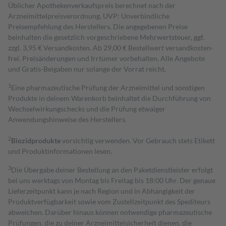
Üblicher Apothekenverkaufspreis berechnet nach der
Arzneimittelpreisverordnung. UVP: Unverbindliche
Preisempfehlung des Herstellers. Die angegebenen Preise
beinhalten die gesetzlich vorgeschriebene Mehrwertsteuer, ggf.
zzgl. 3,95 € Versandkosten. Ab 29,00 € Bestell­wert versand­kosten­
frei. Preisänderungen und Irrtümer vorbehalten. Alle Angebote
und Gratis-Beigaben nur solange der Vorrat reicht.
1
Eine pharmazeutische Prüfung der Arzneimittel und sonstigen
Produkte in deinem Warenkorb beinhaltet die Durchführung von
Wechselwirkungschecks und die Prüfung etwaiger
Anwendungshinweise des Herstellers.
2
Biozidprodukte
vorsichtig verwenden. Vor Gebrauch stets Etikett
und Produktinformationen lesen.
3
Die Übergabe deiner Bestellung an den Paketdienstleister erfolgt
bei uns werktags von Montag bis Freitag bis 18:00 Uhr. Der genaue
Lieferzeitpunkt kann je nach Region und in Abhängigkeit der
Produktverfügbarkeit sowie vom Zustellzeitpunkt des Spediteurs
abweichen. Darüber hinaus können notwendige pharmazeutische
Prüfungen, die zu deiner Arzneimittelsicherheit dienen, die