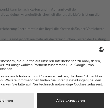
itpunkt kann je nach Region und in Abhängigkeit der
 zu deiner Arzneimittelsicherheit dienen, die Lieferfrist um die
ersicherung übernimmt in der Regel die Kosten dafür, der Versicherte
Euro.
Es sind jedoch nie mehr als die tatsächlichen Kosten der Leistung
e Zuzahlungen
an bei:
herzustellen, dass es sich um echte Bewertungen handelt. Mehr