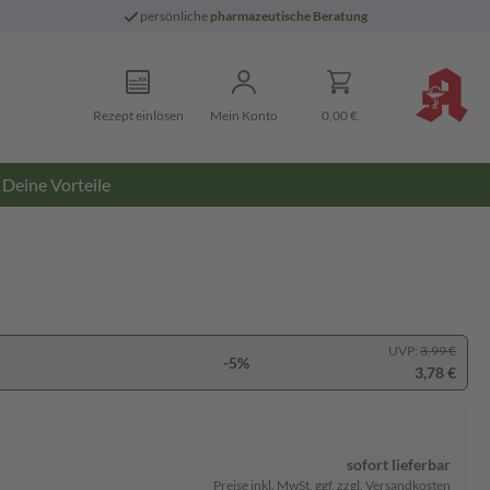
persönliche
pharmazeutische Beratung
Rezept einlösen
Mein Konto
0,00 €
Deine Vorteile
UVP:
3,99 €
-5%
3,78 €
sofort lieferbar
Preise inkl. MwSt. ggf. zzgl. Versandkosten