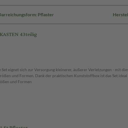
Darreichungsform: Pflaster
Herste
KASTEN 43teilig
e Set eignet sich zur Versorgung kleinerer, äußerer Verletzungen - mit die
rößen und Formen. Dank der praktischen Kunststoffbox ist das Set idea
größen und Formen
 St Pflaster