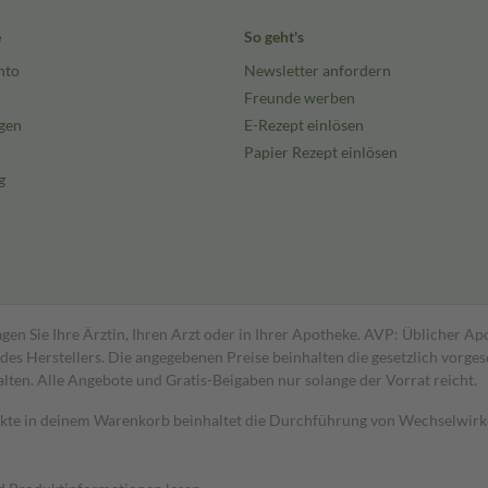
e
So geht's
nto
Newsletter anfordern
Freunde werben
gen
E-Rezept einlösen
Papier Rezept einlösen
g
gen Sie Ihre Ärztin, Ihren Arzt oder in Ihrer Apotheke. AVP: Üblicher A
s Herstellers. Die angegebenen Preise beinhalten die gesetzlich vorgesc
alten. Alle Angebote und Gratis-Beigaben nur solange der Vorrat reicht.
dukte in deinem Warenkorb beinhaltet die Durchführung von Wechselwir