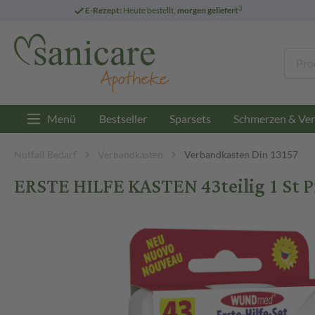
3
E-Rezept:
Heute bestellt,
morgen geliefert
Menü
Bestseller
Sparsets
Schmerzen & Ver
Notfall Bedarf
Verbandkasten
Verbandkasten Din 13157
ERSTE HILFE KASTEN 43teilig 1 St P