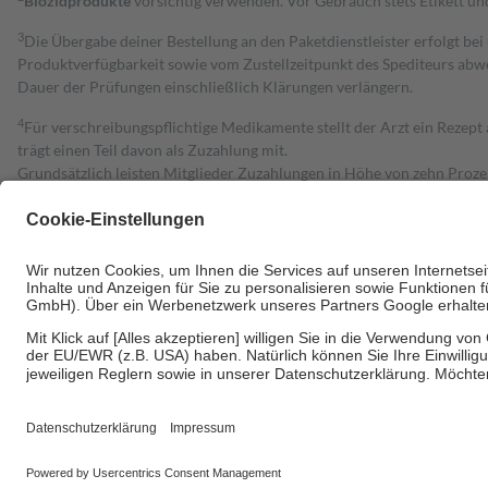
Biozidprodukte
vorsichtig verwenden. Vor Gebrauch stets Etikett u
3
Die Übergabe deiner Bestellung an den Paketdienstleister erfolgt bei
Produktverfügbarkeit sowie vom Zustellzeitpunkt des Spediteurs abwe
Dauer der Prüfungen einschließlich Klärungen verlängern.
4
Für verschreibungspflichtige Medikamente stellt der Arzt ein Rezept 
trägt einen Teil davon als Zuzahlung mit.
Grundsätzlich leisten Mitglieder Zuzahlungen in Höhe von zehn Proz
zu entrichten.
Diese Regeln gelten grundsätzlich auch für Online-Apotheken.
Bei Heilmitteln und häuslicher Krankenpflege beträgt die Zuzahlung 
Um das Engagement der Versicherten für ihre eigene Gesundheit zu stä
• Kindern und Jugendlichen bis zum vollendeten 18. Lebensjahr mit
• Untersuchungen zur Vorsorge und Früherkennung, die von der GKV
• empfohlenen Schutzimpfungen
• Harn- und Blutteststreifen
Wir nutzen Trusted Shops als unabhängigen Dienstleister für die Ein
Informationen findest du hier: https://help.etrusted.com/hc/de/arti
Einige Bilder und Inhalte wurden unter Zuhilfenahme künstlicher Intell