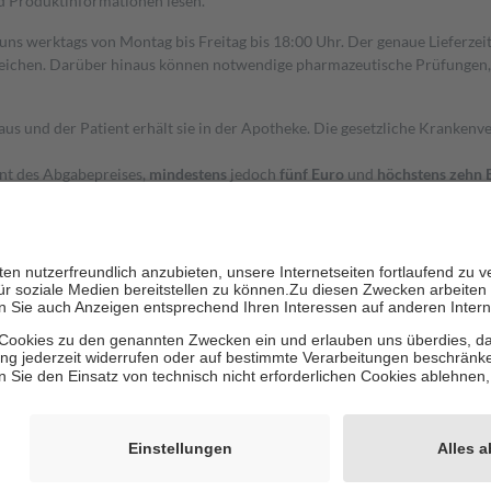
nd Produktinformationen lesen.
 uns werktags von Montag bis Freitag bis 18:00 Uhr. Der genaue Lieferze
ichen. Darüber hinaus können notwendige pharmazeutische Prüfungen, die
aus und der Patient erhält sie in der Apotheke. Die gesetzliche Krankenv
ent des Abgabepreises,
mindestens
jedoch
fünf Euro
und
höchstens zehn 
zehn Prozent der Kosten sowie zehn Euro je Verordnung.
rken und die besondere Stellung der Familie zu unterstützen, fallen
kein
 Ausnahme der Fahrkosten
 getragen werden
holung von Bewertungen. Trusted Shops hat Maßnahmen getroffen, um sic
cles/4419944605341
igenz erstellt.