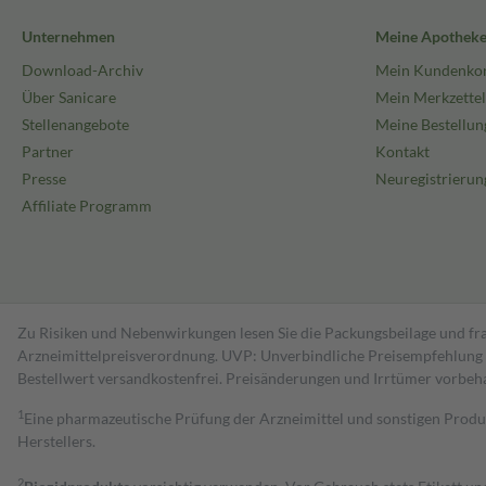
Unternehmen
Meine Apothek
Download-Archiv
Mein Kundenko
Über Sanicare
Mein Merkzettel
Stellenangebote
Meine Bestellun
Partner
Kontakt
Presse
Neuregistrierun
Affiliate Programm
Zu Risiken und Nebenwirkungen lesen Sie die Packungsbeilage und fra
Arzneimittelpreisverordnung. UVP: Unverbindliche Preisempfehlung de
Bestell­wert versand­kosten­frei. Preisänderungen und Irrtümer vorbeh
1
Eine pharmazeutische Prüfung der Arzneimittel und sonstigen Pro
Herstellers.
2