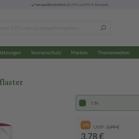
versandkostenfrei
ab 29 € und für E-Rezepte
letzungen
Sonnenschutz
Marken
Themenwelten
flaster
1 St
-5%
UVP:
3,99 €
3,78 €