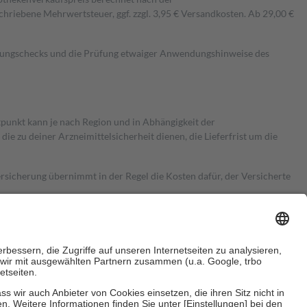
hriebene Mehrwertsteuer, ggf. zzgl. 3,95 € Versandkosten. Ab 29,00 €
kungschecks und die Prüfung etwaiger Anwendungshinweise des
itpunkt kann je nach Region und in Abhängigkeit der
 zu deiner Arzneimittelsicherheit dienen, die Lieferfrist um die
ersicherung übernimmt in der Regel die Kosten dafür, der Versicherte
Euro.
Es sind jedoch nie mehr als die tatsächlichen Kosten der Leistung
e Zuzahlungen
an bei: