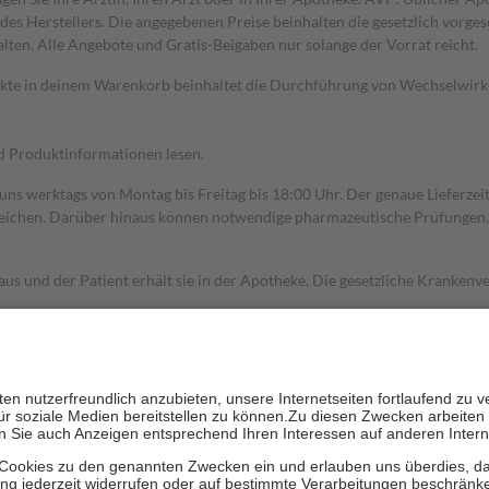
s Herstellers. Die angegebenen Preise beinhalten die gesetzlich vorgesc
alten. Alle Angebote und Gratis-Beigaben nur solange der Vorrat reicht.
dukte in deinem Warenkorb beinhaltet die Durchführung von Wechselwir
nd Produktinformationen lesen.
 uns werktags von Montag bis Freitag bis 18:00 Uhr. Der genaue Lieferze
ichen. Darüber hinaus können notwendige pharmazeutische Prüfungen, die
aus und der Patient erhält sie in der Apotheke. Die gesetzliche Krankenv
ent des Abgabepreises,
mindestens
jedoch
fünf Euro
und
höchstens zehn 
zehn Prozent der Kosten sowie zehn Euro je Verordnung.
rken und die besondere Stellung der Familie zu unterstützen, fallen
kein
 Ausnahme der Fahrkosten
 getragen werden