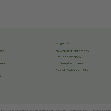
e
So geht's
nto
Newsletter anfordern
Freunde werben
gen
E-Rezept einlösen
Papier Rezept einlösen
g
gen Sie Ihre Ärztin, Ihren Arzt oder in Ihrer Apotheke. AVP: Üblicher A