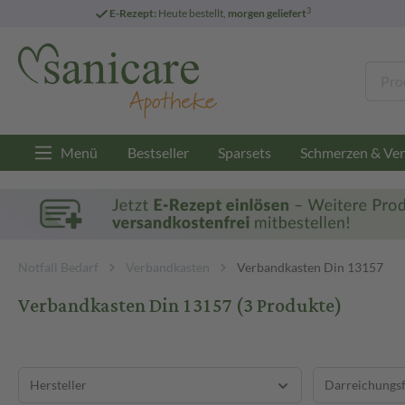
3
E-Rezept:
Heute bestellt,
morgen geliefert
Menü
Bestseller
Sparsets
Schmerzen & Ver
Notfall Bedarf
Verbandkasten
Verbandkasten Din 13157
Verbandkasten Din 13157
(3 Produkte)
Hersteller
Darreichungs