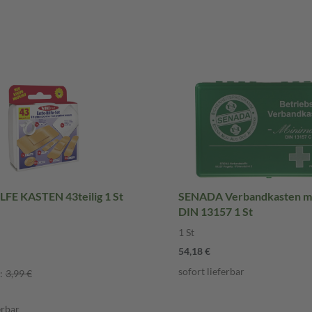
LFE KASTEN 43teilig 1 St
SENADA Verbandkasten m
DIN 13157 1 St
1 St
54,18 €
sofort lieferbar
:
3,99 €
erbar