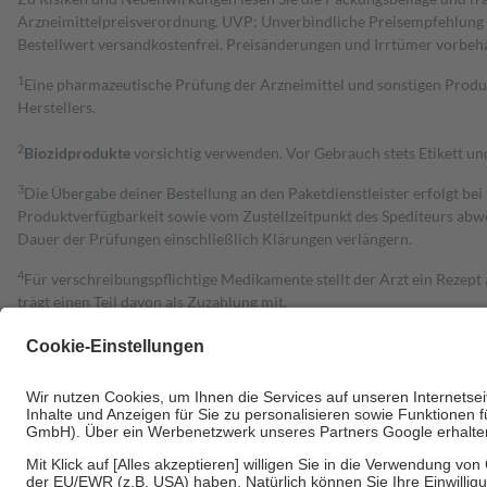
Arzneimittelpreisverordnung. UVP: Unverbindliche Preisempfehlung de
Bestell­wert versand­kosten­frei. Preisänderungen und Irrtümer vorbeh
1
Eine pharmazeutische Prüfung der Arzneimittel und sonstigen Pro
Herstellers.
2
Biozidprodukte
vorsichtig verwenden. Vor Gebrauch stets Etikett u
3
Die Übergabe deiner Bestellung an den Paketdienstleister erfolgt bei
Produktverfügbarkeit sowie vom Zustellzeitpunkt des Spediteurs abwe
Dauer der Prüfungen einschließlich Klärungen verlängern.
4
Für verschreibungspflichtige Medikamente stellt der Arzt ein Rezept 
trägt einen Teil davon als Zuzahlung mit.
Grundsätzlich leisten Mitglieder Zuzahlungen in Höhe von zehn Proz
zu entrichten.
Diese Regeln gelten grundsätzlich auch für Online-Apotheken.
Bei Heilmitteln und häuslicher Krankenpflege beträgt die Zuzahlung 
Um das Engagement der Versicherten für ihre eigene Gesundheit zu stä
• Kindern und Jugendlichen bis zum vollendeten 18. Lebensjahr mit
• Untersuchungen zur Vorsorge und Früherkennung, die von der GKV
• empfohlenen Schutzimpfungen