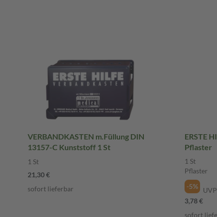
VERBANDKASTEN m.Füllung DIN
ERSTE HI
13157-C Kunststoff 1 St
Pflaster
1 St
1 St
Pflaster
21,30 €
-5%
sofort lieferbar
UVP
3,78 €
sofort lief