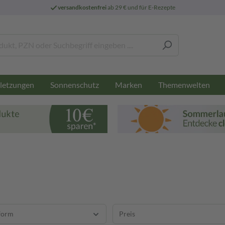
versandkostenfrei
ab 29 € und für E-Rezepte
letzungen
Sonnenschutz
Marken
Themenwelten
form
Preis