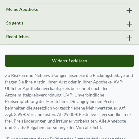
Meine Apotheke
So geht's
Rechtliches
Widerruf erklären
Zu Risiken und Nebenwirkungen lesen Sie die Packungsbeilage und
fragen Sie Ihre Ärztin, Ihren Arzt oder in Ihrer Apotheke. AVP:
Üblicher Apothekenverkaufspreis berechnet nach der
Arzneimittelpreisverordnung. UVP: Unverbindliche
Preisempfehlung des Herstellers. Die angegebenen Preise
beinhalten die gesetzlich vorgeschriebene Mehrwertsteuer, ggf.
zzgl. 3,95 € Versandkosten. Ab 29,00 € Bestell­wert versand­kosten­
frei. Preisänderungen und Irrtümer vorbehalten. Alle Angebote
und Gratis-Beigaben nur solange der Vorrat reicht.
1
Eine pharmazeutische Prüfung der Arzneimittel und sonstigen