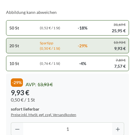
Abbildung kann abweichen
31,69 €
50 St
-18%
(0,52 € / 1 St)
25,95 €
13,93 €
Spartipp
20 St
-29%
9,93 €
(0,50 € / 1 St)
7,89 €
10 St
-4%
(0,76 € / 1 St)
7,57 €
-29%
AVP:
13,93 €
9,93 €
0,50 € / 1 St
sofort lieferbar
Preise inkl. MwSt. ggf. zzgl. Versandkosten