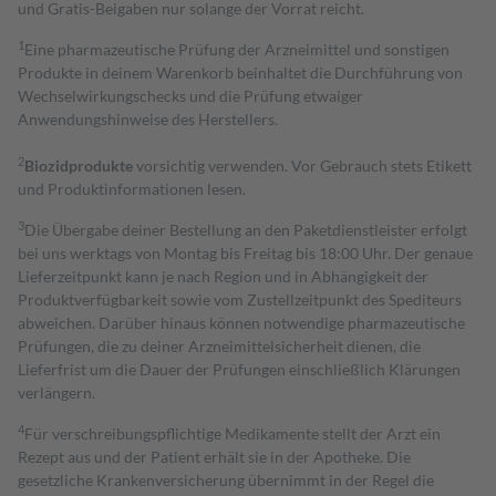
und Gratis-Beigaben nur solange der Vorrat reicht.
1
Eine pharmazeutische Prüfung der Arzneimittel und sonstigen
Produkte in deinem Warenkorb beinhaltet die Durchführung von
Wechselwirkungschecks und die Prüfung etwaiger
Anwendungshinweise des Herstellers.
2
Biozidprodukte
vorsichtig verwenden. Vor Gebrauch stets Etikett
und Produktinformationen lesen.
3
Die Übergabe deiner Bestellung an den Paketdienstleister erfolgt
bei uns werktags von Montag bis Freitag bis 18:00 Uhr. Der genaue
Lieferzeitpunkt kann je nach Region und in Abhängigkeit der
Produktverfügbarkeit sowie vom Zustellzeitpunkt des Spediteurs
abweichen. Darüber hinaus können notwendige pharmazeutische
Prüfungen, die zu deiner Arzneimittelsicherheit dienen, die
Lieferfrist um die Dauer der Prüfungen einschließlich Klärungen
verlängern.
4
Für verschreibungspflichtige Medikamente stellt der Arzt ein
Rezept aus und der Patient erhält sie in der Apotheke. Die
gesetzliche Krankenversicherung übernimmt in der Regel die