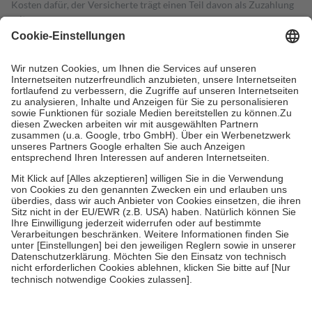
Kosten dafür, der Versicherte trägt einen Teil davon als Zuzahlung
mit.
Grundsätzlich leisten Mitglieder Zuzahlungen in Höhe von zehn
Prozent des Abgabepreises,
mindestens
jedoch
fünf Euro
und
höchstens zehn Euro.
Es sind jedoch nie mehr als die tatsächlichen
Kosten der Leistung zu entrichten.
Diese Regeln gelten grundsätzlich auch für Online-Apotheken.
Bei Heilmitteln und häuslicher Krankenpflege beträgt die
Zuzahlung zehn Prozent der Kosten sowie zehn Euro je
Verordnung.
Um das Engagement der Versicherten für ihre eigene Gesundheit zu
stärken und die besondere Stellung der Familie zu unterstützen,
fallen
keine Zuzahlungen
an bei:
• Kindern und Jugendlichen bis zum vollendeten 18. Lebensjahr
mit Ausnahme der Fahrkosten
• Untersuchungen zur Vorsorge und Früherkennung, die von der
GKV getragen werden
• empfohlenen Schutzimpfungen
• Harn- und Blutteststreifen
Wir nutzen Trusted Shops als unabhängigen Dienstleister für die
Einholung von Bewertungen. Trusted Shops hat Maßnahmen