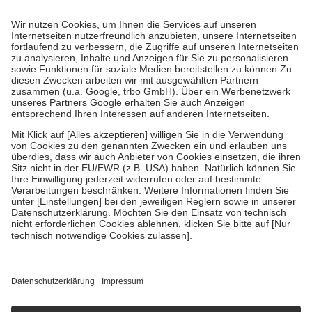
Kosten dafür, der Versicherte trägt einen Teil davon als Zuzahlung
mit.
Grundsätzlich leisten Mitglieder Zuzahlungen in Höhe von zehn
Prozent des Abgabepreises,
mindestens
jedoch
fünf Euro
und
höchstens zehn Euro.
Es sind jedoch nie mehr als die tatsächlichen
Kosten der Leistung zu entrichten.
Diese Regeln gelten grundsätzlich auch für Online-Apotheken.
Bei Heilmitteln und häuslicher Krankenpflege beträgt die
Zuzahlung zehn Prozent der Kosten sowie zehn Euro je
Verordnung.
Um das Engagement der Versicherten für ihre eigene Gesundheit zu
stärken und die besondere Stellung der Familie zu unterstützen,
fallen
keine Zuzahlungen
an bei:
• Kindern und Jugendlichen bis zum vollendeten 18. Lebensjahr
mit Ausnahme der Fahrkosten
• Untersuchungen zur Vorsorge und Früherkennung, die von der
GKV getragen werden
• empfohlenen Schutzimpfungen
• Harn- und Blutteststreifen
Wir nutzen Trusted Shops als unabhängigen Dienstleister für die
Einholung von Bewertungen. Trusted Shops hat Maßnahmen