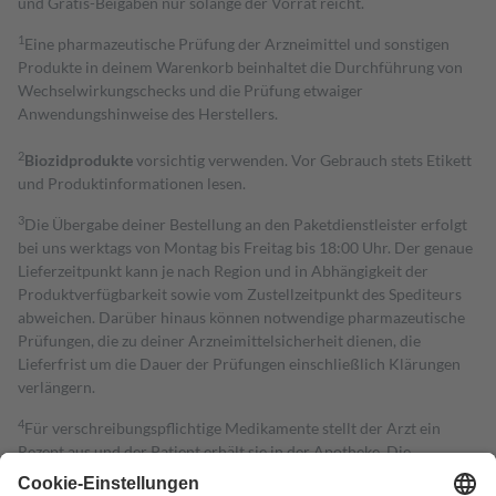
und Gratis-Beigaben nur solange der Vorrat reicht.
1
Eine pharmazeutische Prüfung der Arzneimittel und sonstigen
Produkte in deinem Warenkorb beinhaltet die Durchführung von
Wechselwirkungschecks und die Prüfung etwaiger
Anwendungshinweise des Herstellers.
2
Biozidprodukte
vorsichtig verwenden. Vor Gebrauch stets Etikett
und Produktinformationen lesen.
3
Die Übergabe deiner Bestellung an den Paketdienstleister erfolgt
bei uns werktags von Montag bis Freitag bis 18:00 Uhr. Der genaue
Lieferzeitpunkt kann je nach Region und in Abhängigkeit der
Produktverfügbarkeit sowie vom Zustellzeitpunkt des Spediteurs
abweichen. Darüber hinaus können notwendige pharmazeutische
Prüfungen, die zu deiner Arzneimittelsicherheit dienen, die
Lieferfrist um die Dauer der Prüfungen einschließlich Klärungen
verlängern.
4
Für verschreibungspflichtige Medikamente stellt der Arzt ein
Rezept aus und der Patient erhält sie in der Apotheke. Die
gesetzliche Krankenversicherung übernimmt in der Regel die