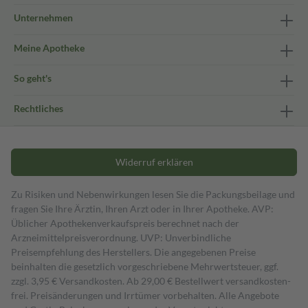
Unternehmen
Meine Apotheke
So geht's
Rechtliches
Widerruf erklären
Zu Risiken und Nebenwirkungen lesen Sie die Packungsbeilage und
fragen Sie Ihre Ärztin, Ihren Arzt oder in Ihrer Apotheke. AVP:
Üblicher Apothekenverkaufspreis berechnet nach der
Arzneimittelpreisverordnung. UVP: Unverbindliche
Preisempfehlung des Herstellers. Die angegebenen Preise
beinhalten die gesetzlich vorgeschriebene Mehrwertsteuer, ggf.
zzgl. 3,95 € Versandkosten. Ab 29,00 € Bestell­wert versand­kosten­
frei. Preisänderungen und Irrtümer vorbehalten. Alle Angebote