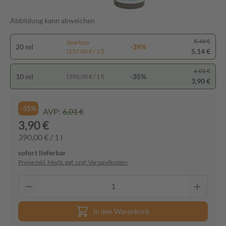
Abbildung kann abweichen
8,48 €
Spartipp
20 ml
-39%
5,14 €
(257,00 € / 1 l)
6,01 €
10 ml
-35%
(390,00 € / 1 l)
3,90 €
-35%
AVP:
6,01 €
3,90 €
390,00 € / 1 l
sofort lieferbar
Preise inkl. MwSt. ggf. zzgl. Versandkosten
In den Warenkorb