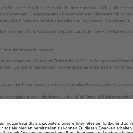
gen Sie Ihre Ärztin, Ihren Arzt oder in Ihrer Apotheke. AVP: Üblicher A
s Herstellers. Die angegebenen Preise beinhalten die gesetzlich vorgesc
alten. Alle Angebote und Gratis-Beigaben nur solange der Vorrat reicht.
dukte in deinem Warenkorb beinhaltet die Durchführung von Wechselwir
nd Produktinformationen lesen.
 uns werktags von Montag bis Freitag bis 18:00 Uhr. Der genaue Lieferze
ichen. Darüber hinaus können notwendige pharmazeutische Prüfungen, die
aus und der Patient erhält sie in der Apotheke. Die gesetzliche Krankenv
ent des Abgabepreises,
mindestens
jedoch
fünf Euro
und
höchstens zehn 
zehn Prozent der Kosten sowie zehn Euro je Verordnung.
rken und die besondere Stellung der Familie zu unterstützen, fallen
kein
 Ausnahme der Fahrkosten