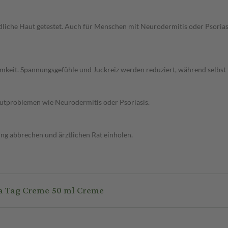
iche Haut getestet. Auch für Menschen mit Neurodermitis oder Psoriasis
amkeit. Spannungsgefühle und Juckreiz werden reduziert, während selbst t
autproblemen wie Neurodermitis oder Psoriasis.
ng abbrechen und ärztlichen Rat einholen.
a Tag Creme 50 ml Creme