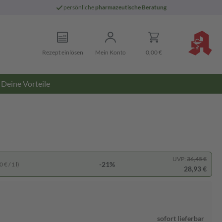
persönliche
pharmazeutische Beratung
Rezept einlösen
Mein Konto
0,00 €
Deine Vorteile
UVP:
36,45 €
-21%
 € / 1 l)
28,93 €
sofort lieferbar