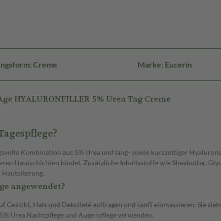
ungsform: Creme
Marke: Eucerin
i Age HYALURONFILLER 5% Urea Tag Creme
Tagespflege?
ngsvolle Kombination aus 5% Urea und lang- sowie kurzkettiger Hyaluron
eferen Hautschichten bindet. Zusätzliche Inhaltsstoffe wie Sheabutter, G
 Hautalterung.
lege angewendet?
Gesicht, Hals und Dekolleté auftragen und sanft einmassieren. Sie zieht
r 5% Urea Nachtpflege und Augenpflege verwenden.