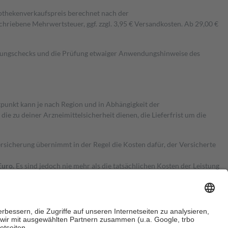
pothekenverkaufspreis berechnet nach der
hriebene Mehrwertsteuer, ggf. zzgl. 3,95 € Versandkosten. Ab 29,00 €
kungschecks und die Prüfung etwaiger Anwendungshinweise des
itpunkt kann je nach Region und in Abhängigkeit der
 zu deiner Arzneimittelsicherheit dienen, die Lieferfrist um die
ersicherung übernimmt in der Regel die Kosten dafür, der Versicherte
Euro.
Es sind jedoch nie mehr als die tatsächlichen Kosten der Leistung
e Zuzahlungen
an bei: