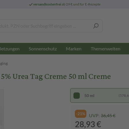
versandkostenfrei
ab 29 € und für E-Rezepte
letzungen
Sonnenschutz
Marken
Themenwelten
Aging
5% Urea Tag Creme 50 ml Creme
50 ml
(578,60
-21%
UVP:
36,45 €
28,93 €