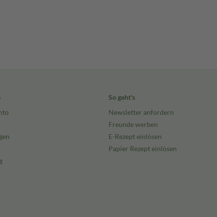
e
So geht's
nto
Newsletter anfordern
Freunde werben
gen
E-Rezept einlösen
Papier Rezept einlösen
g