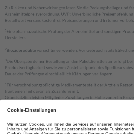
Zu Risiken und Nebenwirkungen lesen Sie die Packungsbeilage und fra
Arzneimittelpreisverordnung. UVP: Unverbindliche Preisempfehlung de
Bestell­wert versand­kosten­frei. Preisänderungen und Irrtümer vorbeh
1
Eine pharmazeutische Prüfung der Arzneimittel und sonstigen Pro
Herstellers.
2
Biozidprodukte
vorsichtig verwenden. Vor Gebrauch stets Etikett u
3
Die Übergabe deiner Bestellung an den Paketdienstleister erfolgt bei
Produktverfügbarkeit sowie vom Zustellzeitpunkt des Spediteurs abwe
Dauer der Prüfungen einschließlich Klärungen verlängern.
4
Für verschreibungspflichtige Medikamente stellt der Arzt ein Rezept 
trägt einen Teil davon als Zuzahlung mit.
Grundsätzlich leisten Mitglieder Zuzahlungen in Höhe von zehn Proz
zu entrichten.
Diese Regeln gelten grundsätzlich auch für Online-Apotheken.
Bei Heilmitteln und häuslicher Krankenpflege beträgt die Zuzahlung 
Um das Engagement der Versicherten für ihre eigene Gesundheit zu stä
• Kindern und Jugendlichen bis zum vollendeten 18. Lebensjahr mit