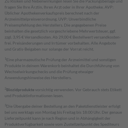
Zu Risiken und Nebenwirkungen lesen Sie die Packungsbeilage und
fragen Sie Ihre Ärztin, Ihren Arzt oder in Ihrer Apotheke. AVP:
Üblicher Apothekenverkaufspreis berechnet nach der
Arzneimittelpreisverordnung. UVP: Unverbindliche
Preisempfehlung des Herstellers. Die angegebenen Preise
beinhalten die gesetzlich vorgeschriebene Mehrwertsteuer, ggf.
zzgl. 3,95 € Versandkosten. Ab 29,00 € Bestell­wert versand­kosten­
frei. Preisänderungen und Irrtümer vorbehalten. Alle Angebote
und Gratis-Beigaben nur solange der Vorrat reicht.
1
Eine pharmazeutische Prüfung der Arzneimittel und sonstigen
Produkte in deinem Warenkorb beinhaltet die Durchführung von
Wechselwirkungschecks und die Prüfung etwaiger
Anwendungshinweise des Herstellers.
2
Biozidprodukte
vorsichtig verwenden. Vor Gebrauch stets Etikett
und Produktinformationen lesen.
3
Die Übergabe deiner Bestellung an den Paketdienstleister erfolgt
bei uns werktags von Montag bis Freitag bis 18:00 Uhr. Der genaue
Lieferzeitpunkt kann je nach Region und in Abhängigkeit der
Produktverfügbarkeit sowie vom Zustellzeitpunkt des Spediteurs