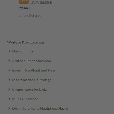
-19%
-1
UVP:
36,20 €
29,44 €
33,
sofort lieferbar
sof
Weitere Produkte aus:
Haarschuppen
Anti Schuppen Shampoo
Eucerin Kopfhaut und Haar
Medizinische Hautpflege
Creme gegen Juckreiz
Mildes Shampoo
Dermatologische Hautpflege Haare