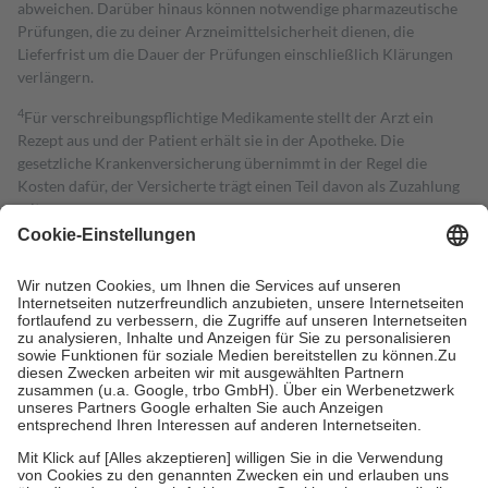
abweichen. Darüber hinaus können notwendige pharmazeutische
Prüfungen, die zu deiner Arzneimittelsicherheit dienen, die
Lieferfrist um die Dauer der Prüfungen einschließlich Klärungen
verlängern.
4
Für verschreibungspflichtige Medikamente stellt der Arzt ein
Rezept aus und der Patient erhält sie in der Apotheke. Die
gesetzliche Krankenversicherung übernimmt in der Regel die
Kosten dafür, der Versicherte trägt einen Teil davon als Zuzahlung
mit.
Grundsätzlich leisten Mitglieder Zuzahlungen in Höhe von zehn
Prozent des Abgabepreises,
mindestens
jedoch
fünf Euro
und
höchstens zehn Euro.
Es sind jedoch nie mehr als die tatsächlichen
Kosten der Leistung zu entrichten.
Diese Regeln gelten grundsätzlich auch für Online-Apotheken.
Bei Heilmitteln und häuslicher Krankenpflege beträgt die
Zuzahlung zehn Prozent der Kosten sowie zehn Euro je
Verordnung.
Um das Engagement der Versicherten für ihre eigene Gesundheit zu
stärken und die besondere Stellung der Familie zu unterstützen,
fallen
keine Zuzahlungen
an bei:
• Kindern und Jugendlichen bis zum vollendeten 18. Lebensjahr