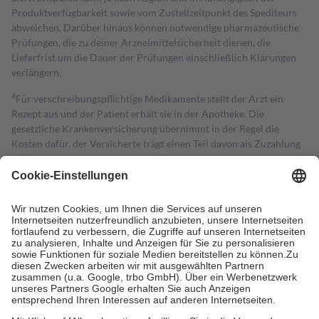
Produktverfügbarkeit sowie vom Zustellzeitpunkt des Spediteurs
abweichen. Darüber hinaus können notwendige pharmazeutische
Prüfungen, die zu deiner Arzneimittelsicherheit dienen, die
Lieferfrist um die Dauer der Prüfungen einschließlich Klärungen
verlängern.
4
Für verschreibungspflichtige Medikamente stellt der Arzt ein
Rezept aus und der Patient erhält sie in der Apotheke. Die
gesetzliche Krankenversicherung übernimmt in der Regel die
Kosten dafür, der Versicherte trägt einen Teil davon als Zuzahlung
mit.
Grundsätzlich leisten Mitglieder Zuzahlungen in Höhe von zehn
Prozent des Abgabepreises,
mindestens
jedoch
fünf Euro
und
höchstens zehn Euro.
Es sind jedoch nie mehr als die tatsächlichen
Kosten der Leistung zu entrichten.
Diese Regeln gelten grundsätzlich auch für Online-Apotheken.
Bei Heilmitteln und häuslicher Krankenpflege beträgt die
Zuzahlung zehn Prozent der Kosten sowie zehn Euro je
Verordnung.
Um das Engagement der Versicherten für ihre eigene Gesundheit zu
stärken und die besondere Stellung der Familie zu unterstützen,