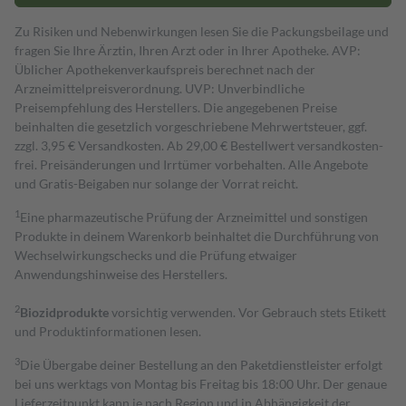
Zu Risiken und Nebenwirkungen lesen Sie die Packungsbeilage und
fragen Sie Ihre Ärztin, Ihren Arzt oder in Ihrer Apotheke. AVP:
Üblicher Apothekenverkaufspreis berechnet nach der
Arzneimittelpreisverordnung. UVP: Unverbindliche
Preisempfehlung des Herstellers. Die angegebenen Preise
beinhalten die gesetzlich vorgeschriebene Mehrwertsteuer, ggf.
zzgl. 3,95 € Versandkosten. Ab 29,00 € Bestell­wert versand­kosten­
frei. Preisänderungen und Irrtümer vorbehalten. Alle Angebote
und Gratis-Beigaben nur solange der Vorrat reicht.
1
Eine pharmazeutische Prüfung der Arzneimittel und sonstigen
Produkte in deinem Warenkorb beinhaltet die Durchführung von
Wechselwirkungschecks und die Prüfung etwaiger
Anwendungshinweise des Herstellers.
2
Biozidprodukte
vorsichtig verwenden. Vor Gebrauch stets Etikett
und Produktinformationen lesen.
3
Die Übergabe deiner Bestellung an den Paketdienstleister erfolgt
bei uns werktags von Montag bis Freitag bis 18:00 Uhr. Der genaue
Lieferzeitpunkt kann je nach Region und in Abhängigkeit der