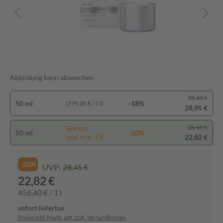
Abbildung kann abweichen
35,45 €
50 ml
-18%
(579,00 € / 1 l)
28,95 €
28,45 €
Spartipp
50 ml
-20%
22,82 €
(456,40 € / 1 l)
-20%
UVP:
28,45 €
22,82 €
456,40 € / 1 l
sofort lieferbar
Preise inkl. MwSt. ggf. zzgl. Versandkosten