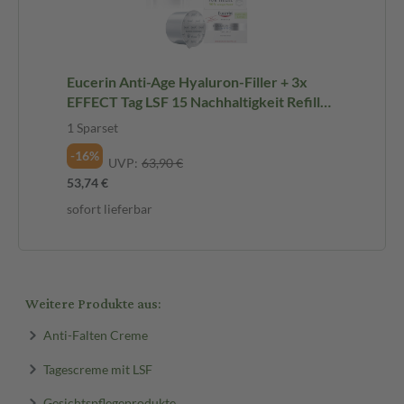
Eucerin Anti-Age Hyaluron-Filler + 3x
EFFECT Tag LSF 15 Nachhaltigkeit Refill
Bundle 1 Sparset
1 Sparset
-16%
UVP:
63,90 €
53,74 €
sofort lieferbar
Weitere Produkte aus:
Anti-Falten Creme
Tagescreme mit LSF
Gesichtspflegeprodukte