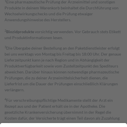
1
Eine pharmazeutische Prüfung der Arzneimittel und sonstigen
Produkte in deinem Warenkorb beinhaltet die Durchführung von
Wechselwirkungschecks und die Prüfung etwaiger
Anwendungshinweise des Herstellers.
2
Biozidprodukte
vorsichtig verwenden. Vor Gebrauch stets Etikett
und Produktinformationen lesen.
3
Die Übergabe deiner Bestellung an den Paketdienstleister erfolgt
bei uns werktags von Montag bis Freitag bis 18:00 Uhr. Der genaue
Lieferzeitpunkt kann je nach Region und in Abhängigkeit der
Produktverfügbarkeit sowie vom Zustellzeitpunkt des Spediteurs
abweichen. Darüber hinaus können notwendige pharmazeutische
Prüfungen, die zu deiner Arzneimittelsicherheit dienen, die
Lieferfrist um die Dauer der Prüfungen einschließlich Klärungen
verlängern.
4
Für verschreibungspflichtige Medikamente stellt der Arzt ein
Rezept aus und der Patient erhält sie in der Apotheke. Die
gesetzliche Krankenversicherung übernimmt in der Regel die
Kosten dafür, der Versicherte trägt einen Teil davon als Zuzahlung
mit.