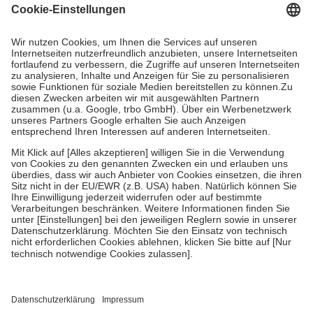
Grundsätzlich leisten Mitglieder Zuzahlungen in Höhe von zehn
Prozent des Abgabepreises,
mindestens
jedoch
fünf Euro
und
höchstens zehn Euro.
Es sind jedoch nie mehr als die tatsächlichen
Kosten der Leistung zu entrichten.
Diese Regeln gelten grundsätzlich auch für Online-Apotheken.
Bei Heilmitteln und häuslicher Krankenpflege beträgt die
Zuzahlung zehn Prozent der Kosten sowie zehn Euro je
Verordnung.
Um das Engagement der Versicherten für ihre eigene Gesundheit zu
stärken und die besondere Stellung der Familie zu unterstützen,
fallen
keine Zuzahlungen
an bei:
• Kindern und Jugendlichen bis zum vollendeten 18. Lebensjahr
mit Ausnahme der Fahrkosten
• Untersuchungen zur Vorsorge und Früherkennung, die von der
GKV getragen werden
• empfohlenen Schutzimpfungen
• Harn- und Blutteststreifen
Wir nutzen Trusted Shops als unabhängigen Dienstleister für die
Einholung von Bewertungen. Trusted Shops hat Maßnahmen
getroffen, um sicherzustellen, dass es sich um echte Bewertungen
handelt. Mehr Informationen findest du hier: