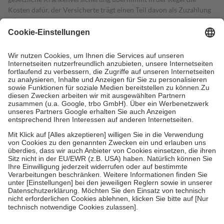
Kosten dafür, der Versicherte trägt einen Teil davon als Zuzahlung
mit.
Grundsätzlich leisten Mitglieder Zuzahlungen in Höhe von zehn
Prozent des Abgabepreises,
mindestens
jedoch
fünf Euro
und
höchstens zehn Euro.
Es sind jedoch nie mehr als die tatsächlichen
Kosten der Leistung zu entrichten.
Diese Regeln gelten grundsätzlich auch für Online-Apotheken.
Bei Heilmitteln und häuslicher Krankenpflege beträgt die
Zuzahlung zehn Prozent der Kosten sowie zehn Euro je
Verordnung.
Um das Engagement der Versicherten für ihre eigene Gesundheit zu
stärken und die besondere Stellung der Familie zu unterstützen,
fallen
keine Zuzahlungen
an bei:
• Kindern und Jugendlichen bis zum vollendeten 18. Lebensjahr
mit Ausnahme der Fahrkosten
• Untersuchungen zur Vorsorge und Früherkennung, die von der
GKV getragen werden
• empfohlenen Schutzimpfungen
• Harn- und Blutteststreifen
Wir nutzen Trusted Shops als unabhängigen Dienstleister für die