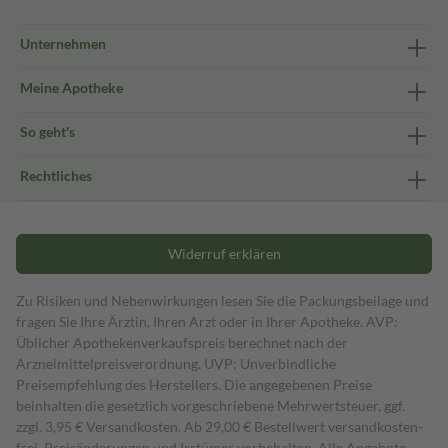
Unternehmen
Meine Apotheke
So geht's
Rechtliches
Widerruf erklären
Zu Risiken und Nebenwirkungen lesen Sie die Packungsbeilage und
fragen Sie Ihre Ärztin, Ihren Arzt oder in Ihrer Apotheke. AVP:
Üblicher Apothekenverkaufspreis berechnet nach der
Arzneimittelpreisverordnung. UVP: Unverbindliche
Preisempfehlung des Herstellers. Die angegebenen Preise
beinhalten die gesetzlich vorgeschriebene Mehrwertsteuer, ggf.
zzgl. 3,95 € Versandkosten. Ab 29,00 € Bestell­wert versand­kosten­
frei. Preisänderungen und Irrtümer vorbehalten. Alle Angebote