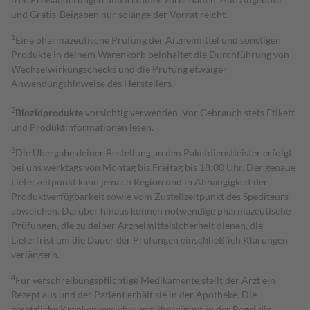
und Gratis-Beigaben nur solange der Vorrat reicht.
1
Eine pharmazeutische Prüfung der Arzneimittel und sonstigen
Produkte in deinem Warenkorb beinhaltet die Durchführung von
Wechselwirkungschecks und die Prüfung etwaiger
Anwendungshinweise des Herstellers.
2
Biozidprodukte
vorsichtig verwenden. Vor Gebrauch stets Etikett
und Produktinformationen lesen.
3
Die Übergabe deiner Bestellung an den Paketdienstleister erfolgt
bei uns werktags von Montag bis Freitag bis 18:00 Uhr. Der genaue
Lieferzeitpunkt kann je nach Region und in Abhängigkeit der
Produktverfügbarkeit sowie vom Zustellzeitpunkt des Spediteurs
abweichen. Darüber hinaus können notwendige pharmazeutische
Prüfungen, die zu deiner Arzneimittelsicherheit dienen, die
Lieferfrist um die Dauer der Prüfungen einschließlich Klärungen
verlängern.
4
Für verschreibungspflichtige Medikamente stellt der Arzt ein
Rezept aus und der Patient erhält sie in der Apotheke. Die
gesetzliche Krankenversicherung übernimmt in der Regel die