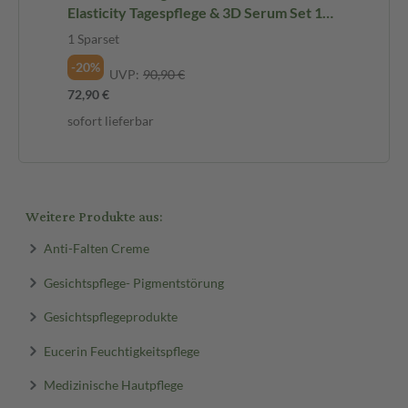
Elasticity Tagespflege & 3D Serum Set 1
Sparset
1 Sparset
-20%
UVP:
90,90 €
72,90 €
sofort lieferbar
Weitere Produkte aus:
Anti-Falten Creme
Gesichtspflege- Pigmentstörung
Gesichtspflegeprodukte
Eucerin Feuchtigkeitspflege
Medizinische Hautpflege