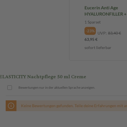
eife Haut mit Falten und
Eucerin Anti Age
HYALURONFILLER + E
Tag & Nacht Set 1 Sp
1 Sparset
-23%
UVP:
83,40 €
 mit Thiamidol maximal viermal
63,95 €
sofort lieferbar
LASTICITY Nachtpflege 50 ml Creme
Bewertungen nur in der aktuellen Sprache anzeigen.
Keine Bewertungen gefunden. Teile deine Erfahrungen mit a