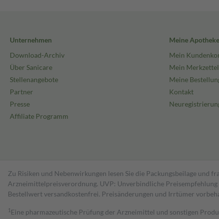
Unternehmen
Meine Apothek
Download-Archiv
Mein Kundenko
Über Sanicare
Mein Merkzettel
Stellenangebote
Meine Bestellun
Partner
Kontakt
Presse
Neuregistrierun
Affiliate Programm
Zu Risiken und Nebenwirkungen lesen Sie die Packungsbeilage und fra
Arzneimittelpreisverordnung. UVP: Unverbindliche Preisempfehlung de
Bestell­wert versand­kosten­frei. Preisänderungen und Irrtümer vorbeh
1
Eine pharmazeutische Prüfung der Arzneimittel und sonstigen Pro