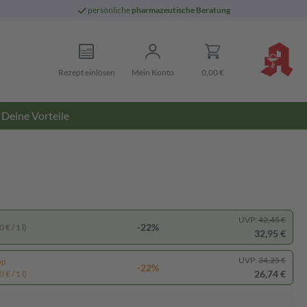
persönliche
pharmazeutische Beratung
Rezept einlösen
Mein Konto
0,00 €
Deine Vorteile
UVP:
42,45 €
-22%
 € / 1 l)
32,95 €
UVP:
34,25 €
pp
-22%
26,74 €
 € / 1 l)