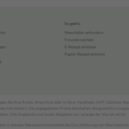
e
So geht's
nto
Newsletter anfordern
Freunde werben
gen
E-Rezept einlösen
Papier Rezept einlösen
g
gen Sie Ihre Ärztin, Ihren Arzt oder in Ihrer Apotheke. AVP: Üblicher A
s Herstellers. Die angegebenen Preise beinhalten die gesetzlich vorgesc
alten. Alle Angebote und Gratis-Beigaben nur solange der Vorrat reicht.
dukte in deinem Warenkorb beinhaltet die Durchführung von Wechselwir