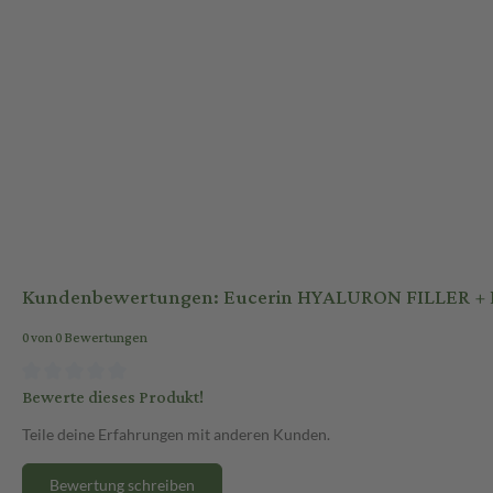
Diese Nachtpflege ist für alle Hauttypen geeignet, insbesondere für r
Altersflecken.
Sicherheitshinweise
Nur zur äußerlichen Anwendung. Augenkontakt vermeiden. Produkte
täglich anwenden.
Jetzt bequem online auf sanicare.de bestellen!
Kundenbewertungen: Eucerin HYALURON FILLER + E
0 von 0 Bewertungen
Bewerte dieses Produkt!
Teile deine Erfahrungen mit anderen Kunden.
Bewertung schreiben