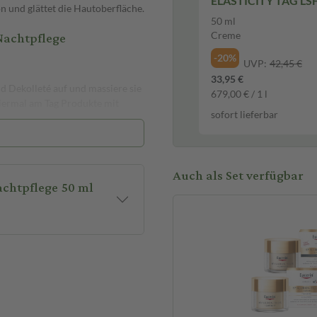
ELASTICITY TAG LSF
n und glättet die Hautoberfläche.
Creme
50 ml
Nachtpflege
Creme
-20%
UVP:
42,45 €
33,95 €
d Dekolleté auf und massiere sie
679,00 € / 1 l
iermal am Tag Produkte mit
sofort lieferbar
Auch als Set verfügbar
sehr gute Hautverträglichkeit.
chtpflege 50 ml
ellen, dass keine bekannten
rträglichkeit und Wirksamkeit