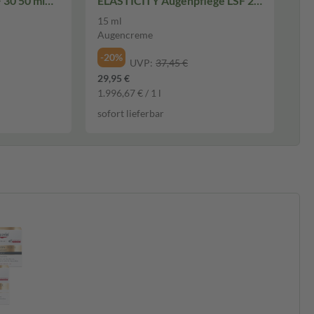
 30 50 ml
ELASTICITY Augenpflege LSF 20
15 ml Augencreme
15 ml
Augencreme
-20%
UVP:
37,45 €
29,95 €
1.996,67 € / 1 l
sofort lieferbar