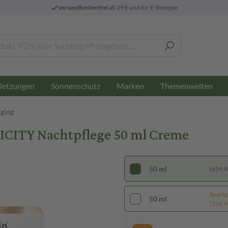
versandkostenfrei
ab 29 € und für E-Rezepte
letzungen
Sonnenschutz
Marken
Themenwelten
Aging
CITY Nachtpflege 50 ml Creme
50 ml
(659,00
Sparti
50 ml
(534,80