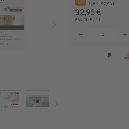
-22%
UVP:
42,45 €
32,95 €
659,00 € / 1 l