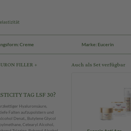
lastizität
ungsform: Creme
Marke: Eucerin
LURON FILLER +
Auch als Set verfügbar
STICITY TAG LSF 30?
urzkettiger Hyaluronsäure,
 tiefe Falten aufzupolstern und
Alcohol Denat., Butylene Glycol
oylmethane, Cetearyl Alcohol,
enyl Triazine, Behenyl Alcohol,
Eucerin Anti Age