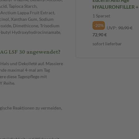
cid, Tapioca Starch,
HYALURONFILLER + E
Arctium Lappa Fruit Extract,
Tagespflege & 3D Se
1 Sparset
rcinol, Xanthan Gum, Sodium
Sparset
-20%
roxide, Dimethicone, Trisodium
UVP:
90,90 €
-t-butyl Hydroxyhydrocinnamate,
72,90 €
sofort lieferbar
TAG LSF 30 angewendet?
 Hals und Dekolleté auf. Massiere
ende maximal 4-mal am Tag
re diese Tagespflege mit
Y Reihe.
rgische Reaktionen zu vermeiden,