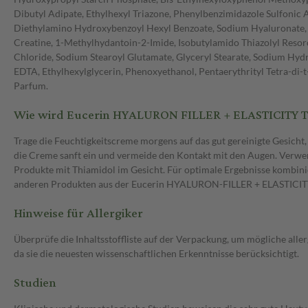
Dibutyl Adipate, Ethylhexyl Triazone, Phenylbenzimidazole Sulfonic A
Diethylamino Hydroxybenzoyl Hexyl Benzoate, Sodium Hyaluronate, 
Creatine, 1-Methylhydantoin-2-Imide, Isobutylamido Thiazolyl Reso
Chloride, Sodium Stearoyl Glutamate, Glyceryl Stearate, Sodium Hyd
EDTA, Ethylhexylglycerin, Phenoxyethanol, Pentaerythrityl Tetra-di
Parfum.
Wie wird Eucerin HYALURON FILLER + ELASTICITY 
Trage die Feuchtigkeitscreme morgens auf das gut gereinigte Gesicht,
die Creme sanft ein und vermeide den Kontakt mit den Augen. Verw
Produkte mit Thiamidol im Gesicht. Für optimale Ergebnisse kombinie
anderen Produkten aus der Eucerin HYALURON-FILLER + ELASTICIT
Hinweise für Allergiker
Überprüfe die Inhaltsstoffliste auf der Verpackung, um mögliche alle
da sie die neuesten wissenschaftlichen Erkenntnisse berücksichtigt.
Studien