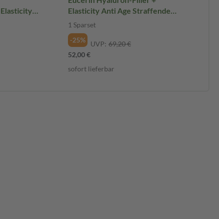
lasticity
Elasticity Anti Age Straffende
rum Set 1
Körpercreme + Tagescreme LSF
1 Sparset
30 Set 1 Sparset
-25%
UVP:
69,20 €
52,00 €
sofort lieferbar