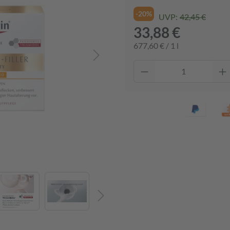
-20%
UVP:
42,45 €
33,88 €
677,60 € / 1 l