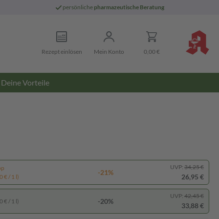
persönliche
pharmazeutische Beratung
Rezept einlösen
Mein Konto
0,00 €
Deine Vorteile
UVP:
34,25 €
pp
-21%
26,95 €
 € / 1 l)
UVP:
42,45 €
-20%
 € / 1 l)
33,88 €