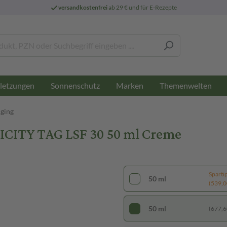
versandkostenfrei
ab 29 € und für E-Rezepte
letzungen
Sonnenschutz
Marken
Themenwelten
Aging
CITY TAG LSF 30 50 ml Creme
Sparti
50 ml
(539,00
50 ml
(677,60