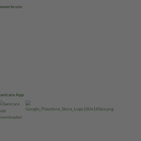
Bewerte uns
Sanicare App