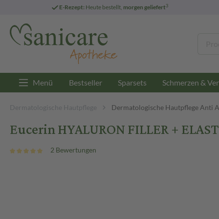
3
E-Rezept:
Heute bestellt,
morgen geliefert
Menü
Bestseller
Sparsets
Schmerzen & Ver
Dermatologische Hautpflege
Dermatologische Hautpflege Anti 
Eucerin HYALURON FILLER + ELASTI
2 Bewertungen