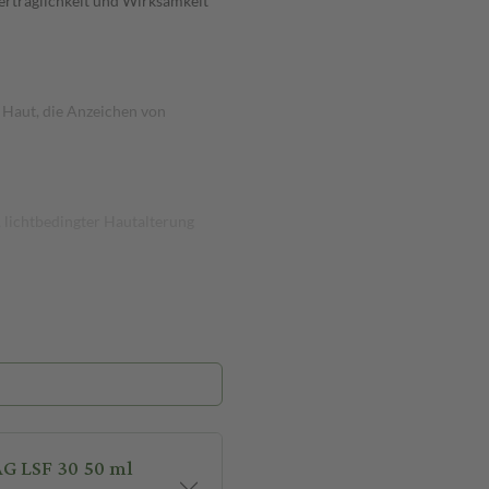
erträglichkeit und Wirksamkeit
e Haut, die Anzeichen von
, lichtbedingter Hautalterung
G LSF 30 50 ml