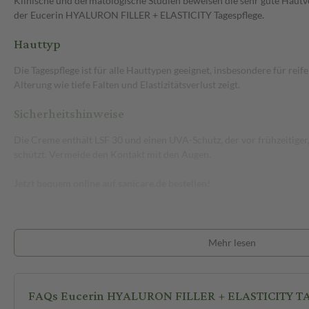
Klinische und dermatologische Studien beweisen die sehr gute Hautv
der Eucerin HYALURON FILLER + ELASTICITY Tagespflege.
Hauttyp
Die Tagespflege ist für alle Hauttypen geeignet, insbesondere für reif
Alterung wie tiefe Falten und Elastizitätsverlust zeigt.
Sicherheitshinweise
Die Creme enthält LSF 30 und einen UVA-Schutz, der vor frühzeitiger
schützt. Vermeide den Kontakt mit den Augen.
Jetzt bequem online auf sanicare.de bestellen!
Mehr lesen
FAQs Eucerin HYALURON FILLER + ELASTICITY TA