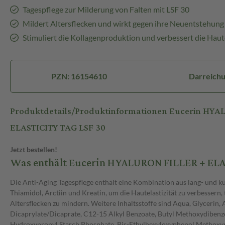
Tagespflege zur Milderung von Falten mit LSF 30
Mildert Altersflecken und wirkt gegen ihre Neuentstehung
Stimuliert die Kollagenproduktion und verbessert die Haute
PZN: 16154610
Darreich
Produktdetails/Produktinformationen Eucerin HYA
ELASTICITY TAG LSF 30
Jetzt bestellen!
Was enthält Eucerin HYALURON FILLER + ELA
Die Anti-Aging Tagespflege enthält eine Kombination aus lang- und k
Thiamidol, Arctiin und Kreatin, um die Hautelastizität zu verbessern,
Altersflecken zu mindern. Weitere Inhaltsstoffe sind Aqua, Glycerin, 
Dicaprylate/Dicaprate, C12-15 Alkyl Benzoate, Butyl Methoxydibenz
Hydroxypropyl Starch Phosphate, Bis-Ethylhexyloxyphenol Methoxyph