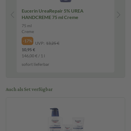
Eucerin UreaRepair 5% UREA
Eu
e
HANDCREME 75 ml Creme
GE
75 ml
50
Creme
Cr
-17%
-1
UVP:
13,25 €
10,95 €
22,
146,00 € / 1 l
459
sofort lieferbar
sof
Auch als Set verfügbar