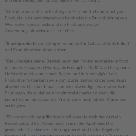
und Gratis-Beigaben nur solange der Vorrat reicht.
1
Eine pharmazeutische Prüfung der Arzneimittel und sonstigen
Produkte in deinem Warenkorb beinhaltet die Durchführung von
Wechselwirkungschecks und die Prüfung etwaiger
Anwendungshinweise des Herstellers.
2
Biozidprodukte
vorsichtig verwenden. Vor Gebrauch stets Etikett
und Produktinformationen lesen.
3
Die Übergabe deiner Bestellung an den Paketdienstleister erfolgt
bei uns werktags von Montag bis Freitag bis 18:00 Uhr. Der genaue
Lieferzeitpunkt kann je nach Region und in Abhängigkeit der
Produktverfügbarkeit sowie vom Zustellzeitpunkt des Spediteurs
abweichen. Darüber hinaus können notwendige pharmazeutische
Prüfungen, die zu deiner Arzneimittelsicherheit dienen, die
Lieferfrist um die Dauer der Prüfungen einschließlich Klärungen
verlängern.
4
Für verschreibungspflichtige Medikamente stellt der Arzt ein
Rezept aus und der Patient erhält sie in der Apotheke. Die
gesetzliche Krankenversicherung übernimmt in der Regel die
Kosten dafür, der Versicherte trägt einen Teil davon als Zuzahlung