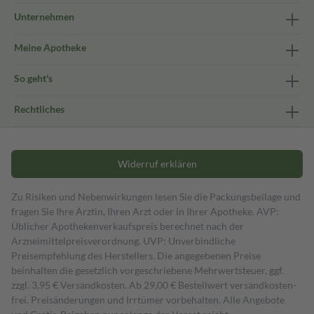
Unternehmen
Meine Apotheke
So geht's
Rechtliches
Widerruf erklären
Zu Risiken und Nebenwirkungen lesen Sie die Packungsbeilage und
fragen Sie Ihre Ärztin, Ihren Arzt oder in Ihrer Apotheke. AVP:
Üblicher Apothekenverkaufspreis berechnet nach der
Arzneimittelpreisverordnung. UVP: Unverbindliche
Preisempfehlung des Herstellers. Die angegebenen Preise
beinhalten die gesetzlich vorgeschriebene Mehrwertsteuer, ggf.
zzgl. 3,95 € Versandkosten. Ab 29,00 € Bestell­wert versand­kosten­
frei. Preisänderungen und Irrtümer vorbehalten. Alle Angebote