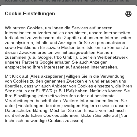
mit.
Grundsätzlich leisten Mitglieder Zuzahlungen in Höhe von zehn
Prozent des Abgabepreises,
mindestens
jedoch
fünf Euro
und
höchstens zehn Euro.
Es sind jedoch nie mehr als die tatsächlichen
Kosten der Leistung zu entrichten.
Diese Regeln gelten grundsätzlich auch für Online-Apotheken.
Bei Heilmitteln und häuslicher Krankenpflege beträgt die
Zuzahlung zehn Prozent der Kosten sowie zehn Euro je
Verordnung.
Um das Engagement der Versicherten für ihre eigene Gesundheit zu
stärken und die besondere Stellung der Familie zu unterstützen,
fallen
keine Zuzahlungen
an bei:
• Kindern und Jugendlichen bis zum vollendeten 18. Lebensjahr
mit Ausnahme der Fahrkosten
• Untersuchungen zur Vorsorge und Früherkennung, die von der
GKV getragen werden
• empfohlenen Schutzimpfungen
• Harn- und Blutteststreifen
Wir nutzen Trusted Shops als unabhängigen Dienstleister für die
Einholung von Bewertungen. Trusted Shops hat Maßnahmen