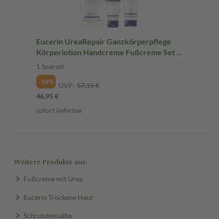
Eucerin UreaRepair Ganzkörperpflege
Körperlotion Handcreme Fußcreme Set -
3€ sparen* 1 Sparset
1 Sparset
-18%
UVP:
57,15 €
46,95 €
sofort lieferbar
Weitere Produkte aus:
Fußcreme mit Urea
Eucerin Trockene Haut
Schrundensalbe