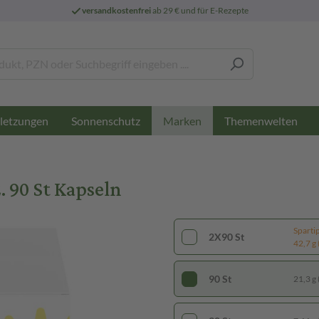
versandkostenfrei
ab 29 € und für E-Rezepte
letzungen
Sonnenschutz
Themenwelten
Marken
 90 St Kapseln
Sparti
2X90 St
42,7 g 
90 St
21,3 g 