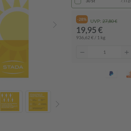
30 St
7,11 g 
-28%
UVP:
27,80 €
19,95 €
936,62 € / 1 kg