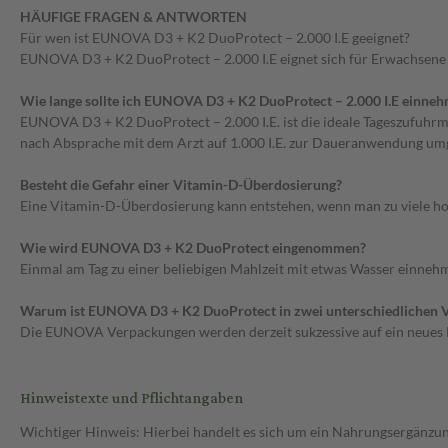
HÄUFIGE FRAGEN & ANTWORTEN
Für wen ist EUNOVA D3 + K2 DuoProtect – 2.000 I.E geeignet?
EUNOVA D3 + K2 DuoProtect – 2.000 I.E eignet sich für Erwachsene
Wie lange sollte ich EUNOVA D3 + K2 DuoProtect – 2.000 I.E einne
EUNOVA D3 + K2 DuoProtect – 2.000 I.E. ist die ideale Tageszufuhrm
nach Absprache mit dem Arzt auf 1.000 I.E. zur Daueranwendung umg
Besteht die Gefahr einer Vitamin-D-Überdosierung?
Eine Vitamin-D-Überdosierung kann entstehen, wenn man zu viele ho
Wie wird EUNOVA D3 + K2 DuoProtect eingenommen?
Einmal am Tag zu einer beliebigen Mahlzeit mit etwas Wasser einnehm
Warum ist EUNOVA D3 + K2 DuoProtect in zwei unterschiedlichen V
Die EUNOVA Verpackungen werden derzeit sukzessive auf ein neues D
Hinweistexte und Pflichtangaben
Wichtiger Hinweis: Hierbei handelt es sich um ein Nahrungsergänzun