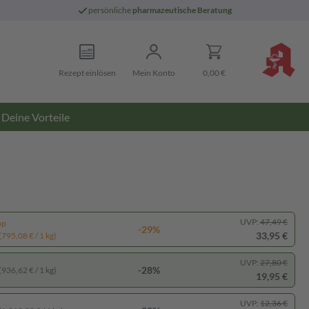
persönliche
pharmazeutische Beratung
Rezept einlösen
Mein Konto
0,00 €
Deine Vorteile
UVP:
47,49 €
pp
-29%
33,95 €
(795,08 € / 1 kg)
UVP:
27,80 €
-28%
(936,62 € / 1 kg)
19,95 €
UVP:
12,36 €