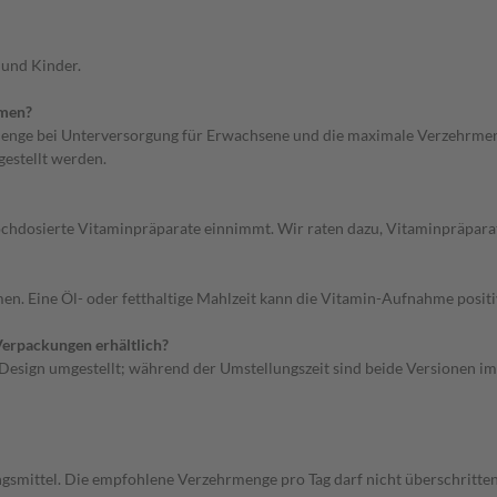
 und Kinder.
hmen?
enge bei Unterversorgung für Erwachsene und die maximale Verzehrmenge
estellt werden.
chdosierte Vitaminpräparate einnimmt. Wir raten dazu, Vitaminpräpara
en. Eine Öl- oder fetthaltige Mahlzeit kann die Vitamin-Aufnahme positi
erpackungen erhältlich?
esign umgestellt; während der Umstellungszeit sind beide Versionen im
gsmittel. Die empfohlene Verzehrmenge pro Tag darf nicht überschritten