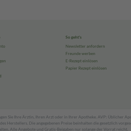
e
So geht's
nto
Newsletter anfordern
Freunde werben
gen
E-Rezept einlösen
Papier Rezept einlösen
g
gen Sie Ihre Ärztin, Ihren Arzt oder in Ihrer Apotheke. AVP: Üblicher A
s Herstellers. Die angegebenen Preise beinhalten die gesetzlich vorgesc
alten. Alle Angebote und Gratis-Beigaben nur solange der Vorrat reicht.