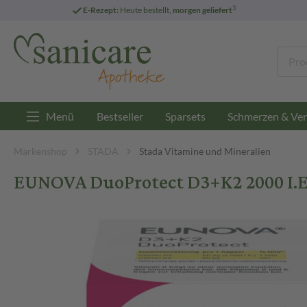
3
E-Rezept:
Heute bestellt,
morgen geliefert
Menü
Bestseller
Sparsets
Schmerzen & Ver
Markenshop
STADA
Stada Vitamine und Mineralien
EUNOVA DuoProtect D3+K2 2000 I.E.