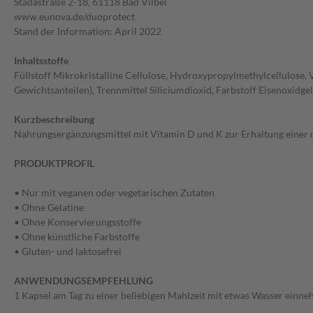
Stadastraße 2-18, 61118 Bad Vilbel
www.eunova.de/duoprotect
Stand der Information: April 2022
Inhaltsstoffe
Füllstoff Mikrokristalline Cellulose, Hydroxypropylmethylcellulose,
Gewichtsanteilen), Trennmittel Siliciumdioxid, Farbstoff Eisenoxidg
Kurzbeschreibung
Nahrungsergänzungsmittel mit Vitamin D und K zur Erhaltung eine
PRODUKTPROFIL
• Nur mit veganen oder vegetarischen Zutaten
• Ohne Gelatine
• Ohne Konservierungsstoffe
• Ohne künstliche Farbstoffe
• Gluten- und laktosefrei
ANWENDUNGSEMPFEHLUNG
1 Kapsel am Tag zu einer beliebigen Mahlzeit mit etwas Wasser einneh