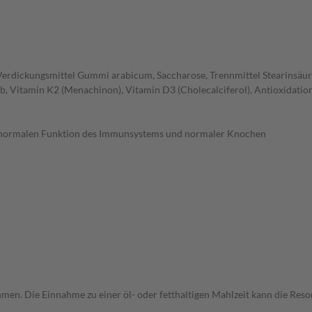
 Verdickungsmittel Gummi arabicum, Saccharose, Trennmittel Stearinsäure
elb, Vitamin K2 (Menachinon), Vitamin D3 (Cholecalciferol), Antioxidati
r normalen Funktion des Immunsystems und normaler Knochen
men. Die Einnahme zu einer öl- oder fetthaltigen Mahlzeit kann die Resor