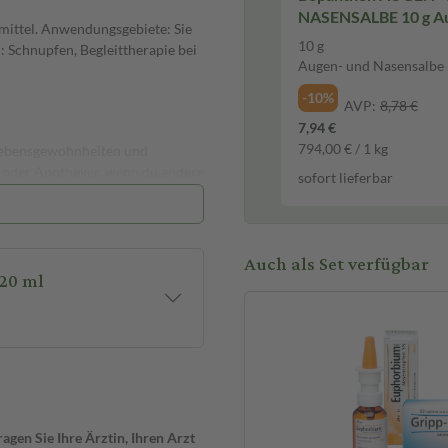
NASENSALBE 10 g A
ittel. Anwendungsgebiete: Sie
Nasensalbe
10 g
: Schnupfen, Begleittherapie bei
Augen- und Nasensalbe
-10%
AVP:
8,78 €
7,94 €
794,00 € / 1 kg
Lebensgewohnheiten und
t oder Apotheker, wenn du andere
sofort lieferbar
Auch als Set verfügbar
 Reaktionen kommen. In diesen
olen. Auch eine vorübergehende
h.
ngewendet?
len:
ühstöße pro Nasenloch.
o Nasenloch.
gen Sie Ihre Ärztin, Ihren Arzt