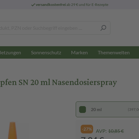
versandkostenfrei
ab 29 € und für E-Rezepte
letzungen
Sonnenschutz
Marken
Themenwelten
fen SN 20 ml Nasendosierspray
20 ml
(397,00
-27%
AVP:
10,85 €