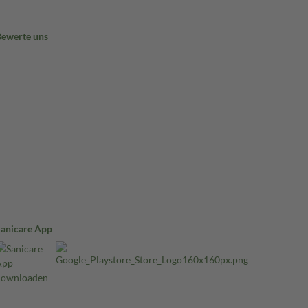
Bewerte uns
Sanicare App