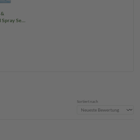
 &
 Spray Set
Sortiert nach