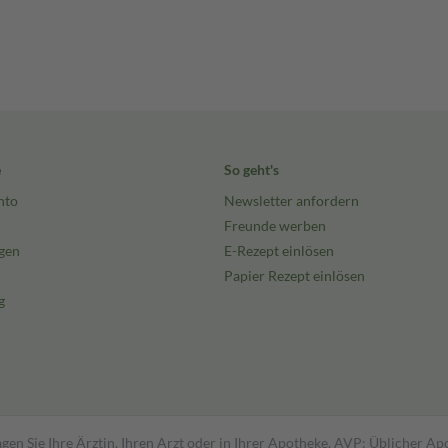
e
So geht's
nto
Newsletter anfordern
Freunde werben
gen
E-Rezept einlösen
Papier Rezept einlösen
g
gen Sie Ihre Ärztin, Ihren Arzt oder in Ihrer Apotheke. AVP: Üblicher A