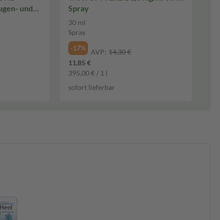
ugen- und
Spray
30 ml
Spray
-17%
AVP:
14,30 €
11,85 €
395,00 € / 1 l
sofort lieferbar