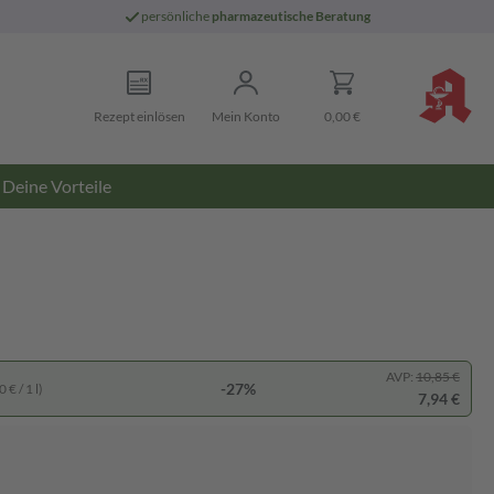
persönliche
pharmazeutische Beratung
Rezept einlösen
Mein Konto
0,00 €
Deine Vorteile
AVP:
10,85 €
-27%
 € / 1 l)
7,94 €