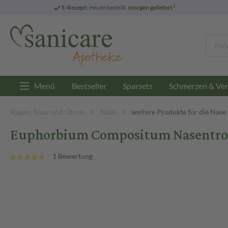
3
E-Rezept:
Heute bestellt,
morgen geliefert
Menü
Bestseller
Sparsets
Schmerzen & Ver
Augen, Nase und Ohren
Nase
weitere Produkte für die Nase
Euphorbium Compositum Nasentrop
1 Bewertung