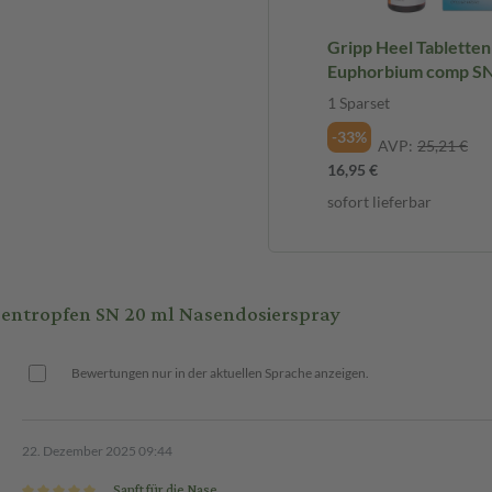
enloch.
Gripp Heel Tabletten
Euphorbium comp SN
prühnebel austritt. Die
1 Sparset
lte dabei ruhig geatmet werden.
1 Sparset
-33%
AVP:
25,21 €
16,95 €
sofort lieferbar
ntropfen SN 20 ml Nasendosierspray
Bewertungen nur in der aktuellen Sprache anzeigen.
22. Dezember 2025 09:44
Sanft für die Nase