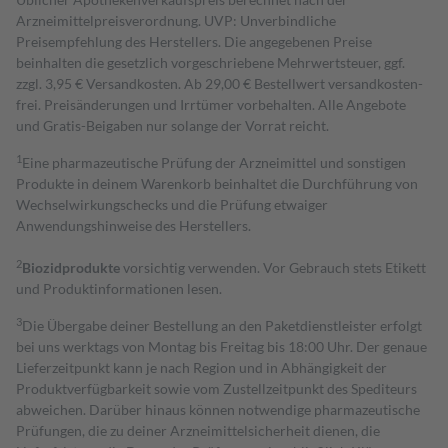
Arzneimittelpreisverordnung. UVP: Unverbindliche
Preisempfehlung des Herstellers. Die angegebenen Preise
beinhalten die gesetzlich vorgeschriebene Mehrwertsteuer, ggf.
zzgl. 3,95 € Versandkosten. Ab 29,00 € Bestell­wert versand­kosten­
frei. Preisänderungen und Irrtümer vorbehalten. Alle Angebote
und Gratis-Beigaben nur solange der Vorrat reicht.
1
Eine pharmazeutische Prüfung der Arzneimittel und sonstigen
Produkte in deinem Warenkorb beinhaltet die Durchführung von
Wechselwirkungschecks und die Prüfung etwaiger
Anwendungshinweise des Herstellers.
2
Biozidprodukte
vorsichtig verwenden. Vor Gebrauch stets Etikett
und Produktinformationen lesen.
3
Die Übergabe deiner Bestellung an den Paketdienstleister erfolgt
bei uns werktags von Montag bis Freitag bis 18:00 Uhr. Der genaue
Lieferzeitpunkt kann je nach Region und in Abhängigkeit der
Produktverfügbarkeit sowie vom Zustellzeitpunkt des Spediteurs
abweichen. Darüber hinaus können notwendige pharmazeutische
Prüfungen, die zu deiner Arzneimittelsicherheit dienen, die