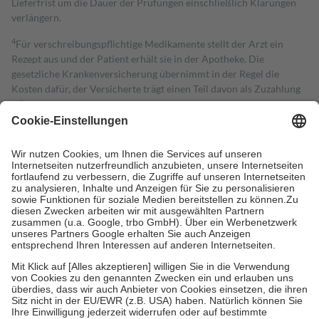
Lieferfrist um die Dauer der Prüfungen einschließlich Klärungen
verlängern.
4
Für verschreibungspflichtige Medikamente stellt der Arzt ein
Rezept aus und der Patient erhält sie in der Apotheke. Die
gesetzliche Krankenversicherung übernimmt in der Regel die
Kosten dafür, der Versicherte trägt einen Teil davon als Zuzahlung
mit.
Grundsätzlich leisten Mitglieder Zuzahlungen in Höhe von zehn
Prozent des Abgabepreises,
mindestens
jedoch
fünf Euro
und
höchstens zehn Euro.
Es sind jedoch nie mehr als die tatsächlichen
Kosten der Leistung zu entrichten.
Diese Regeln gelten grundsätzlich auch für Online-Apotheken.
Bei Heilmitteln und häuslicher Krankenpflege beträgt die
Zuzahlung zehn Prozent der Kosten sowie zehn Euro je
Verordnung.
Um das Engagement der Versicherten für ihre eigene Gesundheit zu
stärken und die besondere Stellung der Familie zu unterstützen,
fallen
keine Zuzahlungen
an bei:
• Kindern und Jugendlichen bis zum vollendeten 18. Lebensjahr
mit Ausnahme der Fahrkosten
• Untersuchungen zur Vorsorge und Früherkennung, die von der