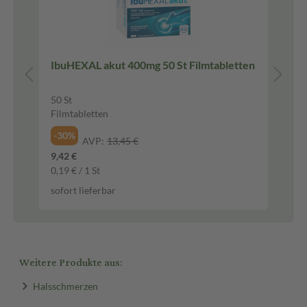
IbuHEXAL akut 400mg 50 St Filmtabletten
Na
Sc
50 St
15
Filmtabletten
Na
-30%
-4
AVP:
13,45 €
9,42 €
3,9
0,19 € / 1 St
263
sofort lieferbar
sof
Weitere Produkte aus:
Halsschmerzen