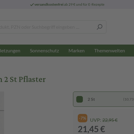
versandkostenfrei
ab 29 € und für E-Rezepte
letzungen
Sonnenschutz
Marken
Themenwelten
2 St Pflaster
2 St
(10,73 
-7%
UVP:
22,95 €
21,45 €