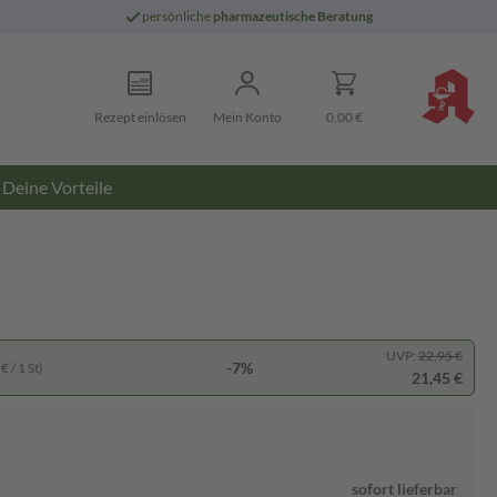
persönliche
pharmazeutische Beratung
Rezept einlösen
Mein Konto
0,00 €
Deine Vorteile
UVP:
22,95 €
-7%
€ / 1 St)
21,45 €
sofort lieferbar