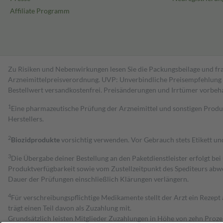
Affiliate Programm
Zu Risiken und Nebenwirkungen lesen Sie die Packungsbeilage und fra
Arzneimittelpreisverordnung. UVP: Unverbindliche Preisempfehlung de
Bestell­wert versand­kosten­frei. Preisänderungen und Irrtümer vorbeh
1
Eine pharmazeutische Prüfung der Arzneimittel und sonstigen Pro
Herstellers.
2
Biozidprodukte
vorsichtig verwenden. Vor Gebrauch stets Etikett u
3
Die Übergabe deiner Bestellung an den Paketdienstleister erfolgt bei
Produktverfügbarkeit sowie vom Zustellzeitpunkt des Spediteurs abwe
Dauer der Prüfungen einschließlich Klärungen verlängern.
4
Für verschreibungspflichtige Medikamente stellt der Arzt ein Rezept 
trägt einen Teil davon als Zuzahlung mit.
Grundsätzlich leisten Mitglieder Zuzahlungen in Höhe von zehn Proz