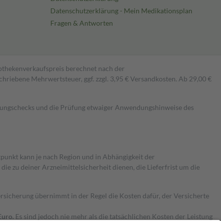
Datenschutzerklärung - Mein Medikationsplan
Fragen & Antworten
pothekenverkaufspreis berechnet nach der
hriebene Mehrwertsteuer, ggf. zzgl. 3,95 € Versandkosten. Ab 29,00 €
kungschecks und die Prüfung etwaiger Anwendungshinweise des
itpunkt kann je nach Region und in Abhängigkeit der
 zu deiner Arzneimittelsicherheit dienen, die Lieferfrist um die
ersicherung übernimmt in der Regel die Kosten dafür, der Versicherte
Euro.
Es sind jedoch nie mehr als die tatsächlichen Kosten der Leistung