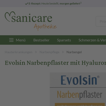
3
E-Rezept:
Heute bestellt,
morgen geliefert
Menü
Bestseller
Sparsets
Schmerzen & Ver
Hauterkrankungen
Narbenpflege
Narbengel
Evolsin Narbenpflaster mit Hyaluron 