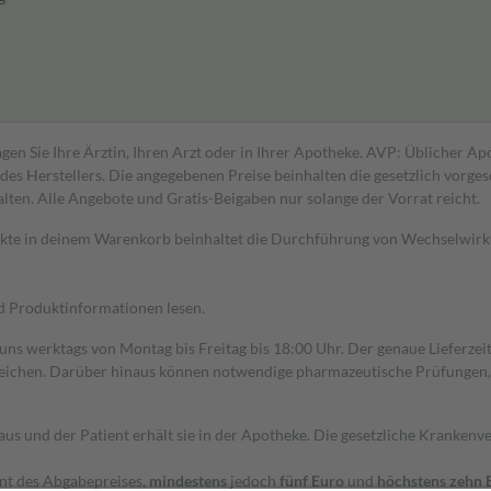
gen Sie Ihre Ärztin, Ihren Arzt oder in Ihrer Apotheke. AVP: Üblicher A
s Herstellers. Die angegebenen Preise beinhalten die gesetzlich vorgesc
alten. Alle Angebote und Gratis-Beigaben nur solange der Vorrat reicht.
dukte in deinem Warenkorb beinhaltet die Durchführung von Wechselwir
nd Produktinformationen lesen.
 uns werktags von Montag bis Freitag bis 18:00 Uhr. Der genaue Lieferze
ichen. Darüber hinaus können notwendige pharmazeutische Prüfungen, die
aus und der Patient erhält sie in der Apotheke. Die gesetzliche Krankenv
ent des Abgabepreises,
mindestens
jedoch
fünf Euro
und
höchstens zehn 