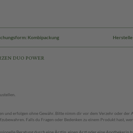
ichungsform: Kombipackung
Herstell
WARZEN DUO POWER
ustellen.
 und erfolgen ohne Gewähr. Bitte nimm dir vor dem Verzehr oder der An
fzubewahren. Falls du Fragen oder Bedenken zu einem Produkt hast, wende
essionelle Beratung durch eine Ärztin, einen Arzt oder eine Apothekerin