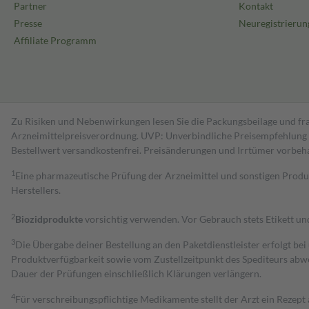
Partner
Kontakt
Presse
Neuregistrierun
Affiliate Programm
Zu Risiken und Nebenwirkungen lesen Sie die Packungsbeilage und fra
Arzneimittelpreisverordnung. UVP: Unverbindliche Preisempfehlung de
Bestell­wert versand­kosten­frei. Preisänderungen und Irrtümer vorbeh
1
Eine pharmazeutische Prüfung der Arzneimittel und sonstigen Pro
Herstellers.
2
Biozidprodukte
vorsichtig verwenden. Vor Gebrauch stets Etikett u
3
Die Übergabe deiner Bestellung an den Paketdienstleister erfolgt bei
Produktverfügbarkeit sowie vom Zustellzeitpunkt des Spediteurs abwe
Dauer der Prüfungen einschließlich Klärungen verlängern.
4
Für verschreibungspflichtige Medikamente stellt der Arzt ein Rezept 