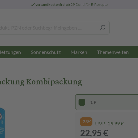
versandkostenfrei
ab 29 € und für E-Rezepte
letzungen
Sonnenschutz
Marken
Themenwelten
ackung Kombipackung
1 P
-23%
UVP:
29,99 €
22,95 €