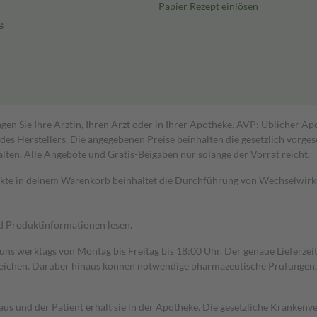
Papier Rezept einlösen
g
gen Sie Ihre Ärztin, Ihren Arzt oder in Ihrer Apotheke. AVP: Üblicher A
s Herstellers. Die angegebenen Preise beinhalten die gesetzlich vorgesc
alten. Alle Angebote und Gratis-Beigaben nur solange der Vorrat reicht.
dukte in deinem Warenkorb beinhaltet die Durchführung von Wechselwir
nd Produktinformationen lesen.
 uns werktags von Montag bis Freitag bis 18:00 Uhr. Der genaue Lieferze
ichen. Darüber hinaus können notwendige pharmazeutische Prüfungen, die
aus und der Patient erhält sie in der Apotheke. Die gesetzliche Krankenv