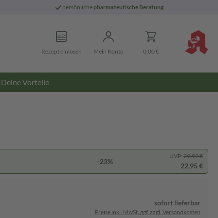
persönliche
pharmazeutische Beratung
Rezept einlösen
Mein Konto
0,00 €
Deine Vorteile
UVP:
29,99 €
-23%
22,95 €
sofort lieferbar
Preise inkl. MwSt. ggf. zzgl. Versandkosten