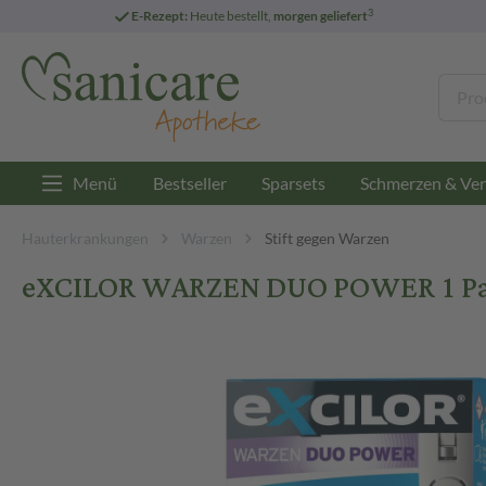
3
E-Rezept:
Heute bestellt,
morgen geliefert
Menü
Bestseller
Sparsets
Schmerzen & Ver
Hauterkrankungen
Warzen
Stift gegen Warzen
eXCILOR WARZEN DUO POWER 1 P