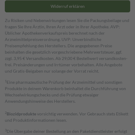
Widerruf erklären
Zu Risiken und Nebenwirkungen lesen Sie die Packungsbeilage und
fragen Sie Ihre Ärztin, Ihren Arzt oder in Ihrer Apotheke. AVP:
Üblicher Apothekenverkaufspreis berechnet nach der
Arzneimittelpreisverordnung. UVP: Unverbindliche
Preisempfehlung des Herstellers. Die angegebenen Preise
beinhalten die gesetzlich vorgeschriebene Mehrwertsteuer, ggf.
zzgl. 3,95 € Versandkosten. Ab 29,00 € Bestell­wert versand­kosten­
frei. Preisänderungen und Irrtümer vorbehalten. Alle Angebote
und Gratis-Beigaben nur solange der Vorrat reicht.
1
Eine pharmazeutische Prüfung der Arzneimittel und sonstigen
Produkte in deinem Warenkorb beinhaltet die Durchführung von
Wechselwirkungschecks und die Prüfung etwaiger
Anwendungshinweise des Herstellers.
2
Biozidprodukte
vorsichtig verwenden. Vor Gebrauch stets Etikett
und Produktinformationen lesen.
3
Die Übergabe deiner Bestellung an den Paketdienstleister erfolgt