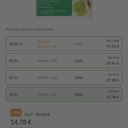
Abbildung kann abweichen
101,92 €
Spartipp
2X90 St
-24%
77,95 €
(0,43 € / 1 St)
50,96 €
90 St
-22%
(0,44 € / 1 St)
39,95 €
36,94 €
60 St
-24%
(0,47 € / 1 St)
27,90 €
20,44 €
30 St
-28%
(0,49 € / 1 St)
14,78 €
-28%
AVP:
20,44 €
14,78 €