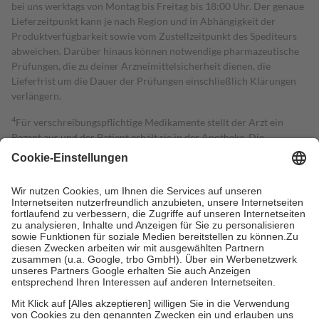
bei uns werktags von Montag bis Freitag bis 18:00 Uhr. Der genaue
Lieferzeitpunkt kann je nach Region und in Abhängigkeit der
Produktverfügbarkeit sowie vom Zustellzeitpunkt des Spediteurs
abweichen. Darüber hinaus können notwendige pharmazeutische
Prüfungen, die zu deiner Arzneimittelsicherheit dienen, die
Lieferfrist um die Dauer der Prüfungen einschließlich Klärungen
verlängern.
4
Für verschreibungspflichtige Medikamente stellt der Arzt ein
Rezept aus und der Patient erhält sie in der Apotheke. Die
gesetzliche Krankenversicherung übernimmt in der Regel die
Kosten dafür, der Versicherte trägt einen Teil davon als Zuzahlung
mit.
Grundsätzlich leisten Mitglieder Zuzahlungen in Höhe von zehn
Prozent des Abgabepreises,
mindestens
jedoch
fünf Euro
und
höchstens zehn Euro.
Es sind jedoch nie mehr als die tatsächlichen
Kosten der Leistung zu entrichten.
Diese Regeln gelten grundsätzlich auch für Online-Apotheken.
Bei Heilmitteln und häuslicher Krankenpflege beträgt die
Zuzahlung zehn Prozent der Kosten sowie zehn Euro je
Verordnung.
Um das Engagement der Versicherten für ihre eigene Gesundheit zu