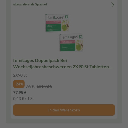
Alternative als Sparset
femiLoges Doppelpack Bei
Wechseljahresbeschwerden 2X90 St Tabletten
magensaftresistent
2X90 St
-24%
AVP:
101,92 €
77,95 €
0,43 € / 1 St
In den Warenkorb