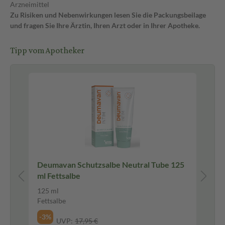
Arzneimittel
Zu Risiken und Nebenwirkungen lesen Sie die Packungsbeilage
und fragen Sie Ihre Ärztin, Ihren Arzt oder in Ihrer Apotheke.
Tipp vom Apotheker
Deumavan Schutzsalbe Neutral Tube 125
Ka
ml Fettsalbe
Sc
30
125 ml
Ge
Fettsalbe
Inhaltsstoff gleich. Nachfolger von KadeFungin Befeuchtungsgel.
-3%
UVP:
17,95 €