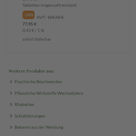
Tabletten magensaftresistent
-1
-24%
AVP:
101,92 €
65,
77,95 €
sof
0,43 € / 1 St
sofort lieferbar
Weitere Produkte aus:
Psychische Beschwerden
Pflanzliche Wirkstoffe Wechseljahre
Rhabarber
Schlafstörungen
Bekannt aus der Werbung