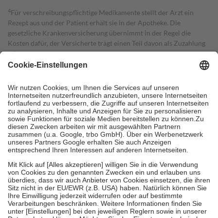
4
Für verschreibungspflichtige Medikamente stellt der Arzt ein
Rezept aus und der Patient erhält sie in der Apotheke. Die
gesetzliche Krankenversicherung übernimmt in der Regel die
Kosten dafür, der Versicherte trägt einen Teil davon als Zuzahlung
mit.
Grundsätzlich leisten Mitglieder Zuzahlungen in Höhe von zehn
Prozent des Abgabepreises,
mindestens
jedoch
fünf Euro
und
höchstens zehn Euro.
Es sind jedoch nie mehr als die tatsächlichen
Kosten der Leistung zu entrichten.
Diese Regeln gelten grundsätzlich auch für Online-Apotheken.
Bei Heilmitteln und häuslicher Krankenpflege beträgt die
Zuzahlung zehn Prozent der Kosten sowie zehn Euro je
Verordnung.
Um das Engagement der Versicherten für ihre eigene Gesundheit zu
stärken und die besondere Stellung der Familie zu unterstützen,
fallen
keine Zuzahlungen
an bei:
• Kindern und Jugendlichen bis zum vollendeten 18. Lebensjahr
mit Ausnahme der Fahrkosten
• Untersuchungen zur Vorsorge und Früherkennung, die von der
GKV getragen werden
• empfohlenen Schutzimpfungen