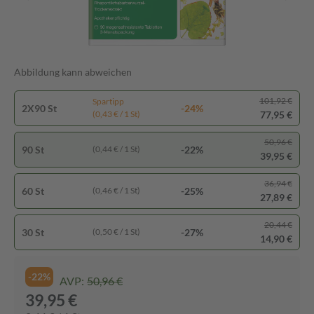
Abbildung kann abweichen
101,92 €
Spartipp
2X90 St
-24%
77,95 €
(0,43 € / 1 St)
50,96 €
90 St
-22%
(0,44 € / 1 St)
39,95 €
36,94 €
60 St
-25%
(0,46 € / 1 St)
27,89 €
20,44 €
30 St
-27%
(0,50 € / 1 St)
14,90 €
-22%
AVP:
50,96 €
39,95 €