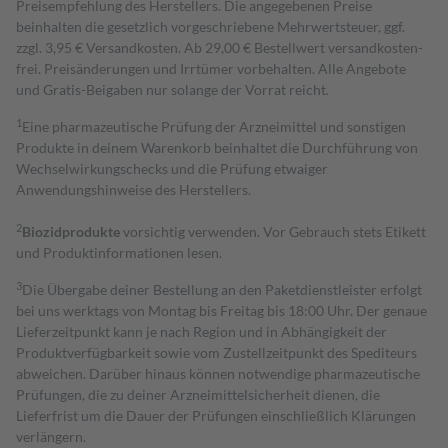
Preisempfehlung des Herstellers. Die angegebenen Preise
beinhalten die gesetzlich vorgeschriebene Mehrwertsteuer, ggf.
zzgl. 3,95 € Versandkosten. Ab 29,00 € Bestell­wert versand­kosten­
frei. Preisänderungen und Irrtümer vorbehalten. Alle Angebote
und Gratis-Beigaben nur solange der Vorrat reicht.
1
Eine pharmazeutische Prüfung der Arzneimittel und sonstigen
Produkte in deinem Warenkorb beinhaltet die Durchführung von
Wechselwirkungschecks und die Prüfung etwaiger
Anwendungshinweise des Herstellers.
2
Biozidprodukte
vorsichtig verwenden. Vor Gebrauch stets Etikett
und Produktinformationen lesen.
3
Die Übergabe deiner Bestellung an den Paketdienstleister erfolgt
bei uns werktags von Montag bis Freitag bis 18:00 Uhr. Der genaue
Lieferzeitpunkt kann je nach Region und in Abhängigkeit der
Produktverfügbarkeit sowie vom Zustellzeitpunkt des Spediteurs
abweichen. Darüber hinaus können notwendige pharmazeutische
Prüfungen, die zu deiner Arzneimittelsicherheit dienen, die
Lieferfrist um die Dauer der Prüfungen einschließlich Klärungen
verlängern.