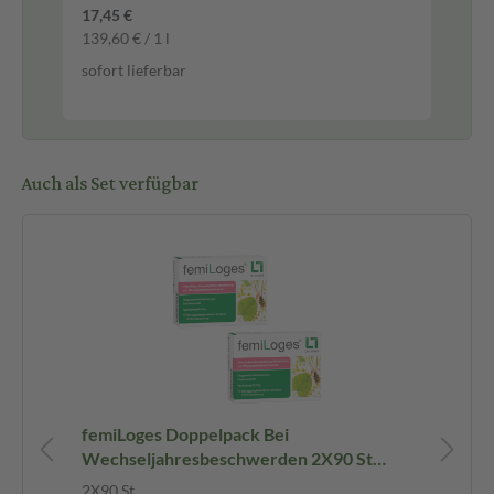
-1
17,45 €
10,
139,60 € / 1 l
365
sofort lieferbar
sof
Auch als Set verfügbar
femiLoges Doppelpack Bei
We
Wechseljahresbeschwerden 2X90 St
Sp
Tabletten magensaftresistent
2X90 St
1 S