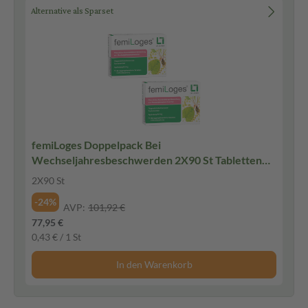
Alternative als Sparset
femiLoges Doppelpack Bei
Wechseljahresbeschwerden 2X90 St Tabletten
magensaftresistent
2X90 St
-24%
AVP:
101,92 €
77,95 €
0,43 € / 1 St
In den Warenkorb