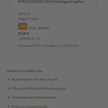
HYLO COMOD 2X10 ml Augentropfen
femiLo
ma
2X10 ml
90 
Augentropfen
Tab
-14%
-2
UVP:
28,95 €
25,00 €
39,
1.250,00 € / 1 l
0,4
voraussichtlich verfügbar in 1-2 Wochen
vor
Weitere Produkte aus:
Augentropfen Trockene Augen
Pflanzliche Wirkstoffe Wechseljahre
Hitzewallungen Wechseljahre
Hyaluron Augentropfen