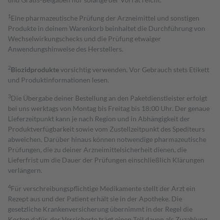
1
Eine pharmazeutische Prüfung der Arzneimittel und sonstigen
Produkte in deinem Warenkorb beinhaltet die Durchführung von
Wechselwirkungschecks und die Prüfung etwaiger
Anwendungshinweise des Herstellers.
2
Biozidprodukte
vorsichtig verwenden. Vor Gebrauch stets Etikett
und Produktinformationen lesen.
3
Die Übergabe deiner Bestellung an den Paketdienstleister erfolgt
bei uns werktags von Montag bis Freitag bis 18:00 Uhr. Der genaue
Lieferzeitpunkt kann je nach Region und in Abhängigkeit der
Produktverfügbarkeit sowie vom Zustellzeitpunkt des Spediteurs
abweichen. Darüber hinaus können notwendige pharmazeutische
Prüfungen, die zu deiner Arzneimittelsicherheit dienen, die
Lieferfrist um die Dauer der Prüfungen einschließlich Klärungen
verlängern.
4
Für verschreibungspflichtige Medikamente stellt der Arzt ein
Rezept aus und der Patient erhält sie in der Apotheke. Die
gesetzliche Krankenversicherung übernimmt in der Regel die
Kosten dafür, der Versicherte trägt einen Teil davon als Zuzahlung