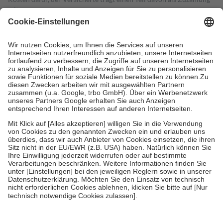
mit.
Grundsätzlich leisten Mitglieder Zuzahlungen in Höhe von zehn
Prozent des Abgabepreises,
mindestens
jedoch
fünf Euro
und
höchstens zehn Euro.
Es sind jedoch nie mehr als die tatsächlichen
Kosten der Leistung zu entrichten.
Diese Regeln gelten grundsätzlich auch für Online-Apotheken.
Bei Heilmitteln und häuslicher Krankenpflege beträgt die
Zuzahlung zehn Prozent der Kosten sowie zehn Euro je
Verordnung.
Um das Engagement der Versicherten für ihre eigene Gesundheit zu
stärken und die besondere Stellung der Familie zu unterstützen,
fallen
keine Zuzahlungen
an bei:
• Kindern und Jugendlichen bis zum vollendeten 18. Lebensjahr
mit Ausnahme der Fahrkosten
• Untersuchungen zur Vorsorge und Früherkennung, die von der
GKV getragen werden
• empfohlenen Schutzimpfungen
• Harn- und Blutteststreifen
Wir nutzen Trusted Shops als unabhängigen Dienstleister für die
Einholung von Bewertungen. Trusted Shops hat Maßnahmen