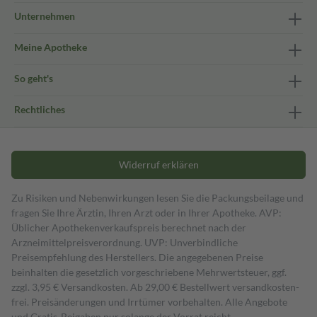
Unternehmen
Meine Apotheke
So geht's
Rechtliches
Widerruf erklären
Zu Risiken und Nebenwirkungen lesen Sie die Packungsbeilage und
fragen Sie Ihre Ärztin, Ihren Arzt oder in Ihrer Apotheke. AVP:
Üblicher Apothekenverkaufspreis berechnet nach der
Arzneimittelpreisverordnung. UVP: Unverbindliche
Preisempfehlung des Herstellers. Die angegebenen Preise
beinhalten die gesetzlich vorgeschriebene Mehrwertsteuer, ggf.
zzgl. 3,95 € Versandkosten. Ab 29,00 € Bestell­wert versand­kosten­
frei. Preisänderungen und Irrtümer vorbehalten. Alle Angebote
und Gratis-Beigaben nur solange der Vorrat reicht.