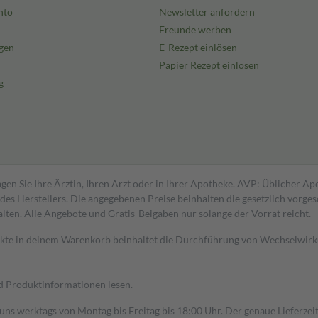
nto
Newsletter anfordern
Freunde werben
gen
E-Rezept einlösen
Papier Rezept einlösen
g
gen Sie Ihre Ärztin, Ihren Arzt oder in Ihrer Apotheke. AVP: Üblicher A
s Herstellers. Die angegebenen Preise beinhalten die gesetzlich vorgesc
alten. Alle Angebote und Gratis-Beigaben nur solange der Vorrat reicht.
dukte in deinem Warenkorb beinhaltet die Durchführung von Wechselwir
nd Produktinformationen lesen.
 uns werktags von Montag bis Freitag bis 18:00 Uhr. Der genaue Lieferze