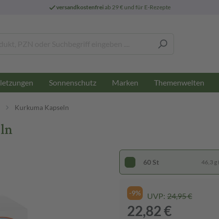
versandkostenfrei
ab 29 € und für E-Rezepte
letzungen
Sonnenschutz
Marken
Themenwelten
Kurkuma Kapseln
ln
60 St
46,3 g 
-9%
UVP:
24,95 €
22,82 €