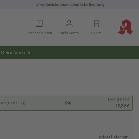
persönliche
pharmazeutische Beratung
Rezept einlösen
Mein Konto
0,00 €
Deine Vorteile
UVP:
24,95 €
-9%
(492,87 € / 1 kg)
22,82 €
sofort lieferbar