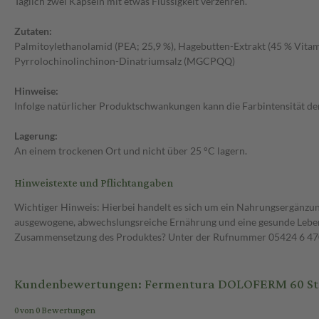
Täglich zwei Kapseln mit etwas Flüssigkeit verzehren.
Zutaten:
Palmitoylethanolamid (PEA; 25,9 %), Hagebutten-Extrakt (45 % Vita
Pyrrolochinolinchinon-Dinatriumsalz (MGCPQQ)
Hinweise:
Infolge natürlicher Produktschwankungen kann die Farbintensität der
Lagerung:
An einem trockenen Ort und nicht über 25 °C lagern.
Hinweistexte und Pflichtangaben
Wichtiger Hinweis: Hierbei handelt es sich um ein Nahrungsergänzun
ausgewogene, abwechslungsreiche Ernährung und eine gesunde Lebens
Zusammensetzung des Produktes? Unter der Rufnummer 05424 6 470 1
Kundenbewertungen: Fermentura DOLOFERM 60 St
0 von 0 Bewertungen