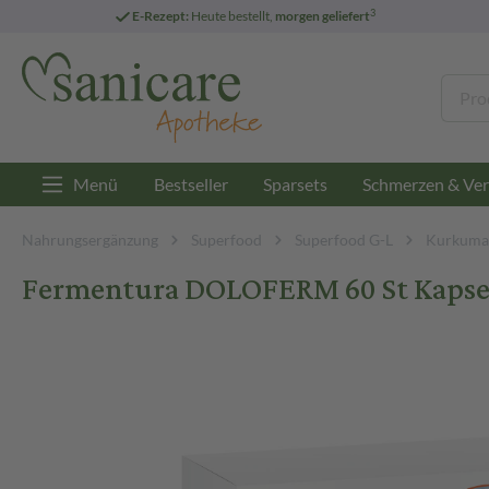
3
E-Rezept:
Heute bestellt,
morgen geliefert
Menü
Bestseller
Sparsets
Schmerzen & Ver
Nahrungsergänzung
Superfood
Superfood G-L
Kurkuma
Fermentura DOLOFERM 60 St Kapse