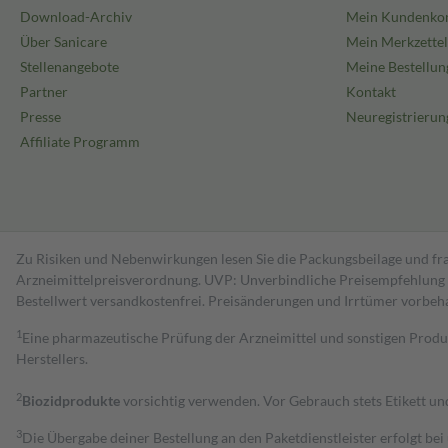
Download-Archiv
Mein Kundenko
Über Sanicare
Mein Merkzettel
Stellenangebote
Meine Bestellun
Partner
Kontakt
Presse
Neuregistrierun
Affiliate Programm
Zu Risiken und Nebenwirkungen lesen Sie die Packungsbeilage und fra
Arzneimittelpreisverordnung. UVP: Unverbindliche Preisempfehlung de
Bestell­wert versand­kosten­frei. Preisänderungen und Irrtümer vorbeh
1
Eine pharmazeutische Prüfung der Arzneimittel und sonstigen Pro
Herstellers.
2
Biozidprodukte
vorsichtig verwenden. Vor Gebrauch stets Etikett u
3
Die Übergabe deiner Bestellung an den Paketdienstleister erfolgt bei