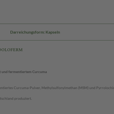
Darreichungsform: Kapseln
a DOLOFERM
t und fermentiertem Curcuma
rmentiertes Curcuma-Pulver, Methylsulfonylmethan (MSM) und Pyrroloc
schland produziert.