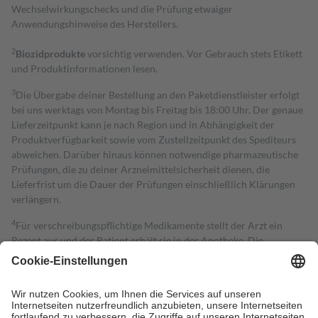
Wechselwirkungschecks und die Prüfung etwaiger
Anwendungshinweise des Herstellers.
2
Biozidprodukte
vorsichtig verwenden. Vor Gebrauch stets Etikett
und Produktinformationen lesen.
3
Die Übergabe deiner Bestellung an den Paketdienstleister erfolgt
bei uns werktags von Montag bis Freitag bis 18:00 Uhr. Der genaue
Lieferzeitpunkt kann je nach Region und in Abhängigkeit der
Produktverfügbarkeit sowie vom Zustellzeitpunkt des Spediteurs
abweichen. Darüber hinaus können notwendige pharmazeutische
Prüfungen, die zu deiner Arzneimittelsicherheit dienen, die
Lieferfrist um die Dauer der Prüfungen einschließlich Klärungen
verlängern.
4
Für verschreibungspflichtige Medikamente stellt der Arzt ein
Rezept aus und der Patient erhält sie in der Apotheke. Die
gesetzliche Krankenversicherung übernimmt in der Regel die
Kosten dafür, der Versicherte trägt einen Teil davon als Zuzahlung
mit.
Grundsätzlich leisten Mitglieder Zuzahlungen in Höhe von zehn
Prozent des Abgabepreises,
mindestens
jedoch
fünf Euro
und