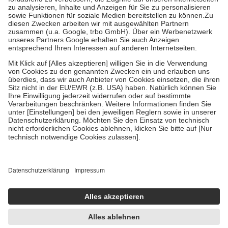
höchstens zehn Euro.
Es sind jedoch nie mehr als die tatsächlichen
Kosten der Leistung zu entrichten.
Diese Regeln gelten grundsätzlich auch für Online-Apotheken.
Bei Heilmitteln und häuslicher Krankenpflege beträgt die
Zuzahlung zehn Prozent der Kosten sowie zehn Euro je
Verordnung.
Um das Engagement der Versicherten für ihre eigene Gesundheit zu
stärken und die besondere Stellung der Familie zu unterstützen,
fallen
keine Zuzahlungen
an bei:
• Kindern und Jugendlichen bis zum vollendeten 18. Lebensjahr
mit Ausnahme der Fahrkosten
• Untersuchungen zur Vorsorge und Früherkennung, die von der
GKV getragen werden
• empfohlenen Schutzimpfungen
• Harn- und Blutteststreifen
Wir nutzen Trusted Shops als unabhängigen Dienstleister für die
Einholung von Bewertungen. Trusted Shops hat Maßnahmen
getroffen, um sicherzustellen, dass es sich um echte Bewertungen
handelt. Mehr Informationen findest du hier:
https://help.etrusted.com/hc/de/articles/4419944605341