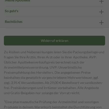
Meine Apotheke
So geht's
Rechtliches
Widerruf erklären
Zu Risiken und Nebenwirkungen lesen Sie die Packungsbeilage und
fragen Sie Ihre Ärztin, Ihren Arzt oder in Ihrer Apotheke. AVP:
Üblicher Apothekenverkaufspreis berechnet nach der
Arzneimittelpreisverordnung. UVP: Unverbindliche
Preisempfehlung des Herstellers. Die angegebenen Preise
beinhalten die gesetzlich vorgeschriebene Mehrwertsteuer, ggf.
zzgl. 3,95 € Versandkosten. Ab 29,00 € Bestell­wert versand­kosten­
frei. Preisänderungen und Irrtümer vorbehalten. Alle Angebote
und Gratis-Beigaben nur solange der Vorrat reicht.
1
Eine pharmazeutische Prüfung der Arzneimittel und sonstigen
Produkte in deinem Warenkorb beinhaltet die Durchführung von