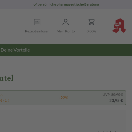
persönliche
pharmazeutische Beratung
Rezept einlösen
Mein Konto
0,00 €
Deine Vorteile
utel
UVP:
30,90 €
pp
-22%
23,95 €
 / 1 l)