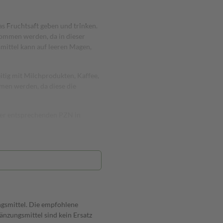
as Fruchtsaft geben und trinken.
ommen werden, da in dieser
mittel kann auf leeren Magen,
eitig mit Milchprodukten, Kaffee,
en werden, da diese die
 der entsprechenden PZN in
ngsmittel. Die empfohlene
nzungsmittel sind kein Ersatz