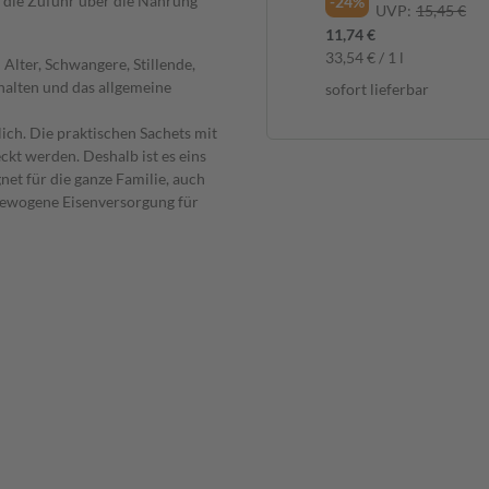
st die Zufuhr über die Nahrung
-24%
UVP:
15,45 €
11,74 €
33,54 € / 1 l
Alter, Schwangere, Stillende,
halten und das allgemeine
sofort lieferbar
ch. Die praktischen Sachets mit
ckt werden. Deshalb ist es eins
et für die ganze Familie, auch
sgewogene Eisenversorgung für