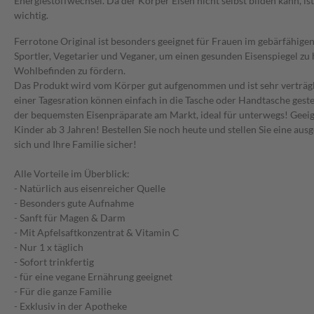
Energiestoffwechsel. Da der Körper Eisen nicht selbst bilden kann, i
wichtig.
Ferrotone Original ist besonders geeignet für Frauen im gebärfähigen 
Sportler, Vegetarier und Veganer, um einen gesunden Eisenspiegel zu 
Wohlbefinden zu fördern.
Das Produkt wird vom Körper gut aufgenommen und ist sehr verträgli
einer Tagesration können einfach in die Tasche oder Handtasche geste
der bequemsten Eisenpräparate am Markt, ideal für unterwegs! Geeign
Kinder ab 3 Jahren! Bestellen Sie noch heute und stellen Sie eine au
sich und Ihre Familie sicher!
Alle Vorteile im Überblick:
- Natürlich aus eisenreicher Quelle
- Besonders gute Aufnahme
- Sanft für Magen & Darm
- Mit Apfelsaftkonzentrat & Vitamin C
- Nur 1 x täglich
- Sofort trinkfertig
- für eine vegane Ernährung geeignet
- Für die ganze Familie
- Exklusiv in der Apotheke