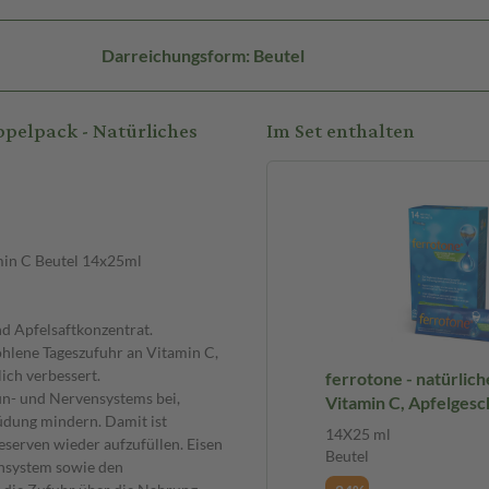
Darreichungsform: Beutel
pelpack - Natürliches
Im Set enthalten
min C Beutel 14x25ml
d Apfelsaftkonzentrat.
fohlene Tageszufuhr an Vitamin C,
ich verbessert.
ferrotone - natürlich
un- und Nervensystems bei,
Vitamin C, Apfelges
üdung mindern. Damit ist
14X25 ml Beutel
14X25 ml
eserven wieder aufzufüllen. Eisen
Beutel
unsystem sowie den