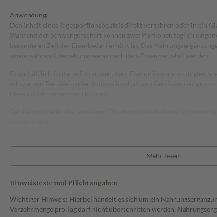
Anwendung:
Den Inhalt eines Tagesportionsbeutels direkt verzehren oder in ein Gl
Während der Schwangerschaft können zwei Portionen täglich eingen
besonderen Zeit der Eisenbedarf erhöht ist. Das Nahrungsergänzungs
sowie während, beziehungsweise nach dem Essen verzehrt werden.
Grundsätzlich ist darauf zu achten, dass Eisenpräparate nicht gleichz
schwarzem Tee, Wein oder kohlensäurehaltigen Getränken eingenomm
Eisenaufnahme hemmen können.
Der Beipackzettel der jeweiligen Einzelprodukte befindet sich unter
unserem Shop.
Mehr lesen
Hinweistexte und Pflichtangaben
Wichtiger Hinweis: Hierbei handelt es sich um ein Nahrungsergänzu
Verzehrmenge pro Tag darf nicht überschritten werden. Nahrungsergä