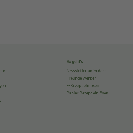
e
So geht's
nto
Newsletter anfordern
Freunde werben
gen
E-Rezept einlösen
Papier Rezept einlösen
g