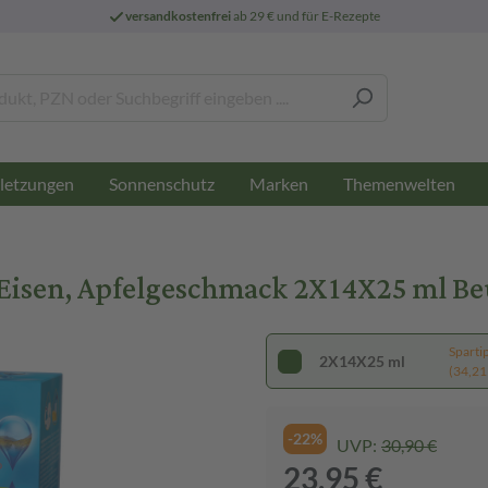
versandkostenfrei
ab 29 € und für E-Rezepte
letzungen
Sonnenschutz
Marken
Themenwelten
 Eisen, Apfelgeschmack 2X14X25 ml Be
Sparti
2X14X25 ml
(34,21 €
-22%
UVP:
30,90 €
23,95 €