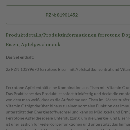
PZN: 81901452
Produktdetails/Produktinformationen ferrotone Dop
Eisen, Apfelgeschmack
Das Set enthält:
2x PZN 10399670 ferrotone Eisen mit Apfelsaftkonzentrat und Vita
Ferrotone Apfel enthält eine Kombination aus Eisen mit Vitamin C un
Das Praktische: das Produkt ist sofort trinkfertig und deckt die emp
von dem man weiß, dass es die Aufnahme von Eisen im Körper zusätzl
Vitamin C trägt darüber hinaus zu einer normalen Funktion des Imm
unterstützt den Energiestoffwechsel und kann so Müdigkeit und Erm
Ferrotone Apfel die ideale Unterstützung, um die Energie- und Eisenr
ist unerlässlich für viele Körperfunktionen und unterstützt das Imm