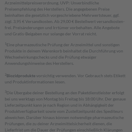
Arzneimittelpreisverordnung. UVP: Unverbindliche
Preisempfehlung des Herstellers. Die angegebenen Preise
beinhalten die gesetzlich vorgeschriebene Mehrwertsteuer, ggf.
zzgl. 3,95 € Versandkosten. Ab 29,00 € Bestell­wert versand­kosten­
frei. Preisänderungen und Irrtümer vorbehalten. Alle Angebote
und Gratis-Beigaben nur solange der Vorrat reicht.
1
Eine pharmazeutische Prüfung der Arzneimittel und sonstigen
Produkte in deinem Warenkorb beinhaltet die Durchführung von
Wechselwirkungschecks und die Prüfung etwaiger
Anwendungshinweise des Herstellers.
2
Biozidprodukte
vorsichtig verwenden. Vor Gebrauch stets Etikett
und Produktinformationen lesen.
3
Die Übergabe deiner Bestellung an den Paketdienstleister erfolgt
bei uns werktags von Montag bis Freitag bis 18:00 Uhr. Der genaue
Lieferzeitpunkt kann je nach Region und in Abhängigkeit der
Produktverfügbarkeit sowie vom Zustellzeitpunkt des Spediteurs
abweichen. Darüber hinaus können notwendige pharmazeutische
Prüfungen, die zu deiner Arzneimittelsicherheit dienen, die
Lieferfrist um die Dauer der Prüfungen einschließlich Klärungen