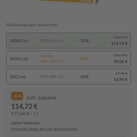
Abbildung kann abweichen
134,99 €
100X2 ml
-15%
(573,60 € / 1 l)
114,72 €
134,99 €
Spartipp
100X2 ml
-27%
99,06 €
(495,30 € / 1 l)
19,96 €
10X2 ml
-25%
(747,50 € / 1 l)
14,95 €
-15%
AVP:
134,99 €
114,72 €
573,60 € / 1 l
sofort lieferbar
Preise inkl. MwSt. ggf. zzgl. Versandkosten