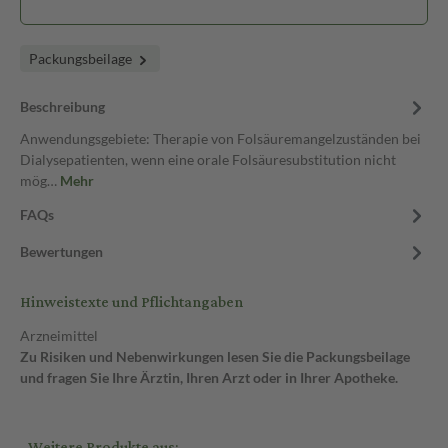
Packungsbeilage
Beschreibung
Anwendungsgebiete: Therapie von Folsäuremangelzuständen bei
Dialysepatienten, wenn eine orale Folsäuresubstitution nicht
mög…
Mehr
FAQs
Bewertungen
Hinweistexte und Pflichtangaben
Arzneimittel
Zu Risiken und Nebenwirkungen lesen Sie die Packungsbeilage
und fragen Sie Ihre Ärztin, Ihren Arzt oder in Ihrer Apotheke.
Weitere Produkte aus: