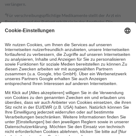
verlängern.
4
Für verschreibungspflichtige Medikamente stellt der Arzt ein
Rezept aus und der Patient erhält sie in der Apotheke. Die
gesetzliche Krankenversicherung übernimmt in der Regel die
Kosten dafür, der Versicherte trägt einen Teil davon als Zuzahlung
mit.
Grundsätzlich leisten Mitglieder Zuzahlungen in Höhe von zehn
Prozent des Abgabepreises,
mindestens
jedoch
fünf Euro
und
höchstens zehn Euro.
Es sind jedoch nie mehr als die tatsächlichen
Kosten der Leistung zu entrichten.
Diese Regeln gelten grundsätzlich auch für Online-Apotheken.
Bei Heilmitteln und häuslicher Krankenpflege beträgt die
Zuzahlung zehn Prozent der Kosten sowie zehn Euro je
Verordnung.
Um das Engagement der Versicherten für ihre eigene Gesundheit zu
stärken und die besondere Stellung der Familie zu unterstützen,
fallen
keine Zuzahlungen
an bei:
• Kindern und Jugendlichen bis zum vollendeten 18. Lebensjahr
mit Ausnahme der Fahrkosten
• Untersuchungen zur Vorsorge und Früherkennung, die von der