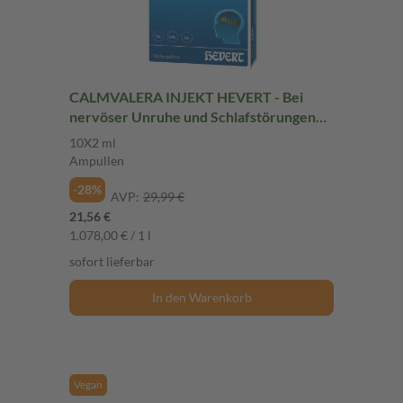
CALMVALERA INJEKT HEVERT - Bei
nervöser Unruhe und Schlafstörungen
10X2 ml Ampullen
10X2 ml
Ampullen
-28%
AVP:
29,99 €
21,56 €
1.078,00 € / 1 l
sofort lieferbar
In den Warenkorb
Vegan