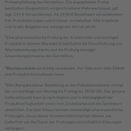
Preisempfehlung des Herstellers. Die angegebenen Preise
beinhalten die gesetzlich vorgeschriebene Mehrwertsteuer, ggf.
zzgl. 3,95 € Versandkosten. Ab 29,00 € Bestell­wert versand­kosten­
frei. Preisänderungen und Irrtümer vorbehalten. Alle Angebote
und Gratis-Beigaben nur solange der Vorrat reicht.
1
Eine pharmazeutische Prüfung der Arzneimittel und sonstigen
Produkte in deinem Warenkorb beinhaltet die Durchführung von
Wechselwirkungschecks und die Prüfung etwaiger
Anwendungshinweise des Herstellers.
2
Biozidprodukte
vorsichtig verwenden. Vor Gebrauch stets Etikett
und Produktinformationen lesen.
3
Die Übergabe deiner Bestellung an den Paketdienstleister erfolgt
bei uns werktags von Montag bis Freitag bis 18:00 Uhr. Der genaue
Lieferzeitpunkt kann je nach Region und in Abhängigkeit der
Produktverfügbarkeit sowie vom Zustellzeitpunkt des Spediteurs
abweichen. Darüber hinaus können notwendige pharmazeutische
Prüfungen, die zu deiner Arzneimittelsicherheit dienen, die
Lieferfrist um die Dauer der Prüfungen einschließlich Klärungen
verlängern.