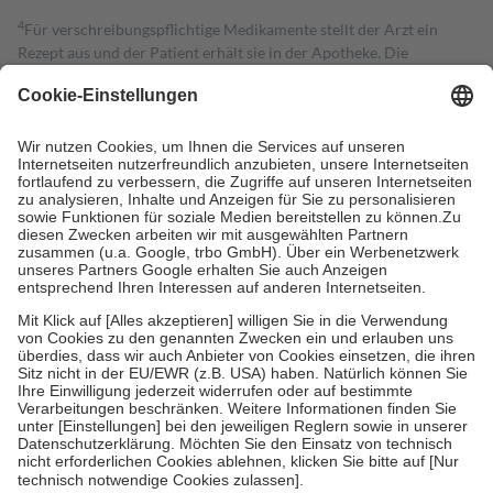
4
Für verschreibungspflichtige Medikamente stellt der Arzt ein
Rezept aus und der Patient erhält sie in der Apotheke. Die
gesetzliche Krankenversicherung übernimmt in der Regel die
Kosten dafür, der Versicherte trägt einen Teil davon als Zuzahlung
mit.
Grundsätzlich leisten Mitglieder Zuzahlungen in Höhe von zehn
Prozent des Abgabepreises,
mindestens
jedoch
fünf Euro
und
höchstens zehn Euro.
Es sind jedoch nie mehr als die tatsächlichen
Kosten der Leistung zu entrichten.
Diese Regeln gelten grundsätzlich auch für Online-Apotheken.
Bei Heilmitteln und häuslicher Krankenpflege beträgt die
Zuzahlung zehn Prozent der Kosten sowie zehn Euro je
Verordnung.
Um das Engagement der Versicherten für ihre eigene Gesundheit zu
stärken und die besondere Stellung der Familie zu unterstützen,
fallen
keine Zuzahlungen
an bei:
• Kindern und Jugendlichen bis zum vollendeten 18. Lebensjahr
mit Ausnahme der Fahrkosten
• Untersuchungen zur Vorsorge und Früherkennung, die von der
GKV getragen werden
• empfohlenen Schutzimpfungen