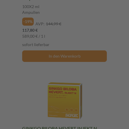
100X2 ml
Ampullen
-19%
AVP:
144,99 €
117,80 €
589,00 € / 1 l
sofort lieferbar
In den Warenkorb
GINKGO BILOBA HEVERT INJEKT N