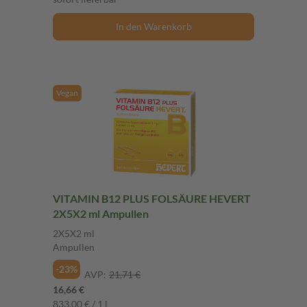
In den Warenkorb
Vegan
VITAMIN B12 PLUS FOLSÄURE HEVERT
2X5X2 ml Ampullen
2X5X2 ml
Ampullen
-23%
AVP:
21,71 €
16,66 €
833,00 € / 1 l