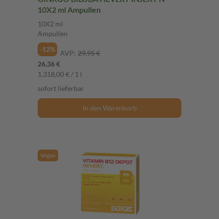
10X2 ml Ampullen
10X2 ml
Ampullen
-12%
AVP:
29,95 €
26,36 €
1.318,00 € / 1 l
sofort lieferbar
In den Warenkorb
Vegan