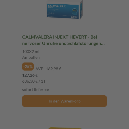
CALMVALERA INJEKT HEVERT - Bei
nervöser Unruhe und Schlafstörungen
100X2 ml Ampullen
100X2 ml
Ampullen
-25%
AVP:
169,98 €
127,26 €
636,30 € / 1 l
sofort lieferbar
In den Warenkorb