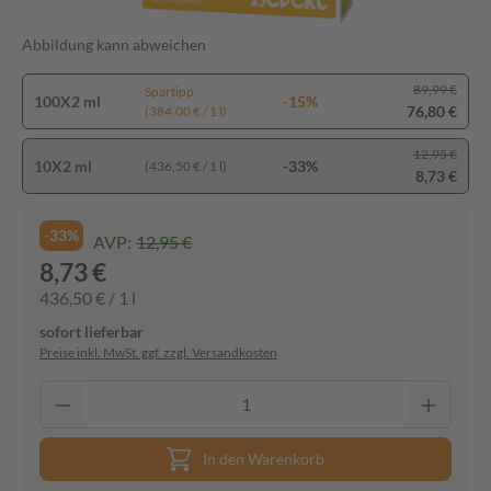
Abbildung kann abweichen
89,99 €
Spartipp
100X2 ml
-15%
76,80 €
(384,00 € / 1 l)
12,95 €
10X2 ml
-33%
(436,50 € / 1 l)
8,73 €
-33%
AVP:
12,95 €
8,73 €
436,50 € / 1 l
sofort lieferbar
Preise inkl. MwSt. ggf. zzgl. Versandkosten
In den Warenkorb