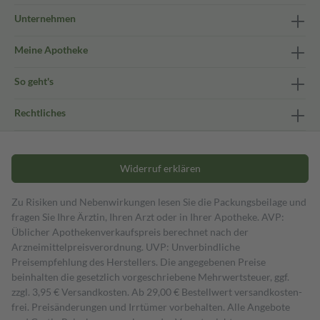
Unternehmen
Meine Apotheke
So geht's
Rechtliches
Widerruf erklären
Zu Risiken und Nebenwirkungen lesen Sie die Packungsbeilage und
fragen Sie Ihre Ärztin, Ihren Arzt oder in Ihrer Apotheke. AVP:
Üblicher Apothekenverkaufspreis berechnet nach der
Arzneimittelpreisverordnung. UVP: Unverbindliche
Preisempfehlung des Herstellers. Die angegebenen Preise
beinhalten die gesetzlich vorgeschriebene Mehrwertsteuer, ggf.
zzgl. 3,95 € Versandkosten. Ab 29,00 € Bestell­wert versand­kosten­
frei. Preisänderungen und Irrtümer vorbehalten. Alle Angebote