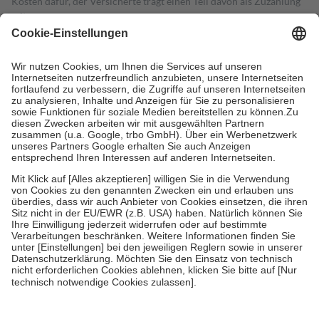
Kosten dafür, der Versicherte trägt einen Teil davon als Zuzahlung
mit.
Grundsätzlich leisten Mitglieder Zuzahlungen in Höhe von zehn
Prozent des Abgabepreises,
mindestens
jedoch
fünf Euro
und
höchstens zehn Euro.
Es sind jedoch nie mehr als die tatsächlichen
Kosten der Leistung zu entrichten.
Diese Regeln gelten grundsätzlich auch für Online-Apotheken.
Bei Heilmitteln und häuslicher Krankenpflege beträgt die
Zuzahlung zehn Prozent der Kosten sowie zehn Euro je
Verordnung.
Um das Engagement der Versicherten für ihre eigene Gesundheit zu
stärken und die besondere Stellung der Familie zu unterstützen,
fallen
keine Zuzahlungen
an bei:
• Kindern und Jugendlichen bis zum vollendeten 18. Lebensjahr
mit Ausnahme der Fahrkosten
• Untersuchungen zur Vorsorge und Früherkennung, die von der
GKV getragen werden
• empfohlenen Schutzimpfungen
• Harn- und Blutteststreifen
Wir nutzen Trusted Shops als unabhängigen Dienstleister für die
Einholung von Bewertungen. Trusted Shops hat Maßnahmen