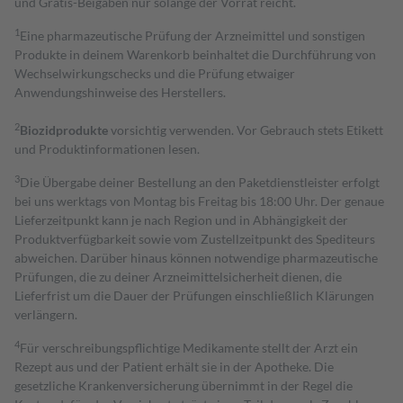
und Gratis-Beigaben nur solange der Vorrat reicht.
1
Eine pharmazeutische Prüfung der Arzneimittel und sonstigen
Produkte in deinem Warenkorb beinhaltet die Durchführung von
Wechselwirkungschecks und die Prüfung etwaiger
Anwendungshinweise des Herstellers.
2
Biozidprodukte
vorsichtig verwenden. Vor Gebrauch stets Etikett
und Produktinformationen lesen.
3
Die Übergabe deiner Bestellung an den Paketdienstleister erfolgt
bei uns werktags von Montag bis Freitag bis 18:00 Uhr. Der genaue
Lieferzeitpunkt kann je nach Region und in Abhängigkeit der
Produktverfügbarkeit sowie vom Zustellzeitpunkt des Spediteurs
abweichen. Darüber hinaus können notwendige pharmazeutische
Prüfungen, die zu deiner Arzneimittelsicherheit dienen, die
Lieferfrist um die Dauer der Prüfungen einschließlich Klärungen
verlängern.
4
Für verschreibungspflichtige Medikamente stellt der Arzt ein
Rezept aus und der Patient erhält sie in der Apotheke. Die
gesetzliche Krankenversicherung übernimmt in der Regel die