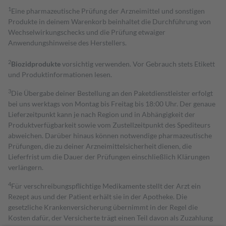
1
Eine pharmazeutische Prüfung der Arzneimittel und sonstigen
Produkte in deinem Warenkorb beinhaltet die Durchführung von
Wechselwirkungschecks und die Prüfung etwaiger
Anwendungshinweise des Herstellers.
2
Biozidprodukte
vorsichtig verwenden. Vor Gebrauch stets Etikett
und Produktinformationen lesen.
3
Die Übergabe deiner Bestellung an den Paketdienstleister erfolgt
bei uns werktags von Montag bis Freitag bis 18:00 Uhr. Der genaue
Lieferzeitpunkt kann je nach Region und in Abhängigkeit der
Produktverfügbarkeit sowie vom Zustellzeitpunkt des Spediteurs
abweichen. Darüber hinaus können notwendige pharmazeutische
Prüfungen, die zu deiner Arzneimittelsicherheit dienen, die
Lieferfrist um die Dauer der Prüfungen einschließlich Klärungen
verlängern.
4
Für verschreibungspflichtige Medikamente stellt der Arzt ein
Rezept aus und der Patient erhält sie in der Apotheke. Die
gesetzliche Krankenversicherung übernimmt in der Regel die
Kosten dafür, der Versicherte trägt einen Teil davon als Zuzahlung