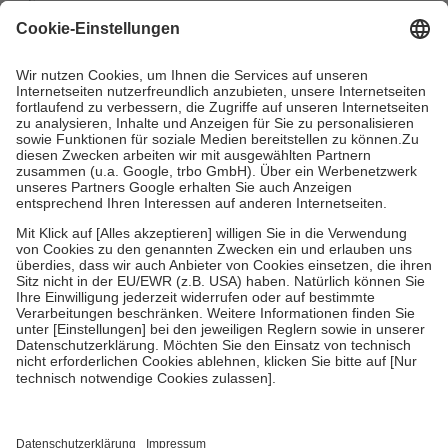
mit.
Grundsätzlich leisten Mitglieder Zuzahlungen in Höhe von zehn
Prozent des Abgabepreises,
mindestens
jedoch
fünf Euro
und
höchstens zehn Euro.
Es sind jedoch nie mehr als die tatsächlichen
Kosten der Leistung zu entrichten.
Diese Regeln gelten grundsätzlich auch für Online-Apotheken.
Bei Heilmitteln und häuslicher Krankenpflege beträgt die
Zuzahlung zehn Prozent der Kosten sowie zehn Euro je
Verordnung.
Um das Engagement der Versicherten für ihre eigene Gesundheit zu
stärken und die besondere Stellung der Familie zu unterstützen,
fallen
keine Zuzahlungen
an bei:
• Kindern und Jugendlichen bis zum vollendeten 18. Lebensjahr
mit Ausnahme der Fahrkosten
• Untersuchungen zur Vorsorge und Früherkennung, die von der
GKV getragen werden
• empfohlenen Schutzimpfungen
• Harn- und Blutteststreifen
Wir nutzen Trusted Shops als unabhängigen Dienstleister für die
Einholung von Bewertungen. Trusted Shops hat Maßnahmen
getroffen, um sicherzustellen, dass es sich um echte Bewertungen