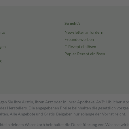
e
So geht's
nto
Newsletter anfordern
Freunde werben
gen
E-Rezept einlösen
Papier Rezept einlösen
g
gen Sie Ihre Ärztin, Ihren Arzt oder in Ihrer Apotheke. AVP: Üblicher A
s Herstellers. Die angegebenen Preise beinhalten die gesetzlich vorgesc
alten. Alle Angebote und Gratis-Beigaben nur solange der Vorrat reicht.
dukte in deinem Warenkorb beinhaltet die Durchführung von Wechselwir