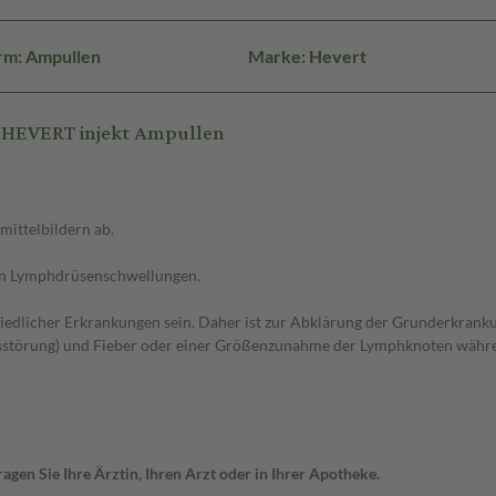
rm: Ampullen
Marke: Hevert
HEVERT injekt Ampullen
ittelbildern ab.
ten Lymphdrüsenschwellungen.
dlicher Erkrankungen sein. Daher ist zur Abklärung der Grunderkranku
nsstörung) und Fieber oder einer Größenzunahme der Lymphknoten währe
gen Sie Ihre Ärztin, Ihren Arzt oder in Ihrer Apotheke.