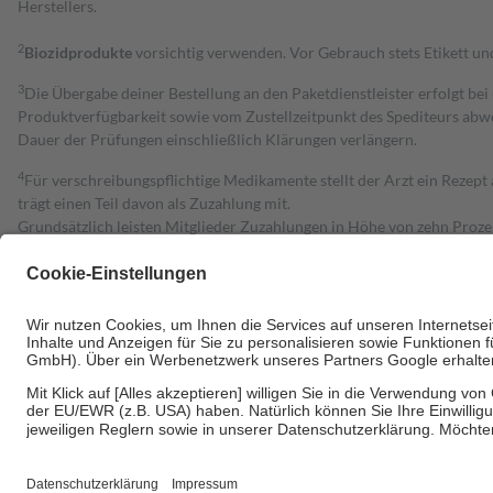
Herstellers.
2
Biozidprodukte
vorsichtig verwenden. Vor Gebrauch stets Etikett u
3
Die Übergabe deiner Bestellung an den Paketdienstleister erfolgt bei
Produktverfügbarkeit sowie vom Zustellzeitpunkt des Spediteurs abwe
Dauer der Prüfungen einschließlich Klärungen verlängern.
4
Für verschreibungspflichtige Medikamente stellt der Arzt ein Rezept 
trägt einen Teil davon als Zuzahlung mit.
Grundsätzlich leisten Mitglieder Zuzahlungen in Höhe von zehn Proz
zu entrichten.
Diese Regeln gelten grundsätzlich auch für Online-Apotheken.
Bei Heilmitteln und häuslicher Krankenpflege beträgt die Zuzahlung 
Um das Engagement der Versicherten für ihre eigene Gesundheit zu stä
• Kindern und Jugendlichen bis zum vollendeten 18. Lebensjahr mit
• Untersuchungen zur Vorsorge und Früherkennung, die von der GKV
• empfohlenen Schutzimpfungen
• Harn- und Blutteststreifen
Wir nutzen Trusted Shops als unabhängigen Dienstleister für die Ein
Informationen findest du hier: https://help.etrusted.com/hc/de/arti