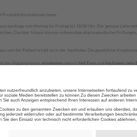
nd Produktinformationen lesen.
 uns werktags von Montag bis Freitag bis 18:00 Uhr. Der genaue Lieferze
ichen. Darüber hinaus können notwendige pharmazeutische Prüfungen, die
aus und der Patient erhält sie in der Apotheke. Die gesetzliche Krankenv
ent des Abgabepreises,
mindestens
jedoch
fünf Euro
und
höchstens zehn 
zehn Prozent der Kosten sowie zehn Euro je Verordnung.
rken und die besondere Stellung der Familie zu unterstützen, fallen
kein
 Ausnahme der Fahrkosten
 getragen werden
holung von Bewertungen. Trusted Shops hat Maßnahmen getroffen, um sic
cles/4419944605341