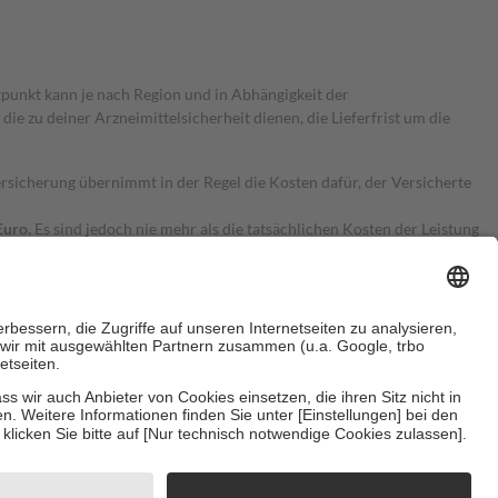
itpunkt kann je nach Region und in Abhängigkeit der
 zu deiner Arzneimittelsicherheit dienen, die Lieferfrist um die
ersicherung übernimmt in der Regel die Kosten dafür, der Versicherte
Euro.
Es sind jedoch nie mehr als die tatsächlichen Kosten der Leistung
e Zuzahlungen
an bei:
herzustellen, dass es sich um echte Bewertungen handelt. Mehr