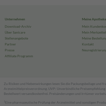
Unternehmen
Meine Apothek
Download-Archiv
Mein Kundenko
Über Sanicare
Mein Merkzettel
Stellenangebote
Meine Bestellun
Partner
Kontakt
Presse
Neuregistrierun
Affiliate Programm
Zu Risiken und Nebenwirkungen lesen Sie die Packungsbeilage und fra
Arzneimittelpreisverordnung. UVP: Unverbindliche Preisempfehlung de
Bestell­wert versand­kosten­frei. Preisänderungen und Irrtümer vorbeh
1
Eine pharmazeutische Prüfung der Arzneimittel und sonstigen Pro