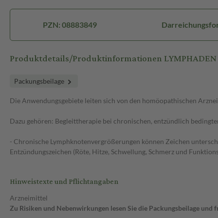
PZN: 08883849
Darreichungsfo
Produktdetails/Produktinformationen LYMPHADEN 
Packungsbeilage
Die Anwendungsgebiete leiten sich von den homöopathischen Arzneim
Dazu gehören: Begleittherapie bei chronischen, entzündlich beding
- Chronische Lymphknotenvergrößerungen können Zeichen unterschie
Entzündungszeichen (Röte, Hitze, Schwellung, Schmerz und Funktio
Hinweistexte und Pflichtangaben
Arzneimittel
Zu Risiken und Nebenwirkungen lesen Sie die Packungsbeilage und fra