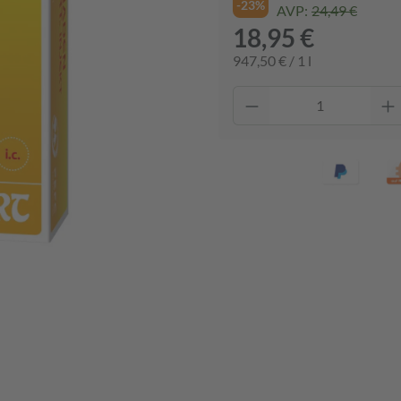
-23%
AVP:
24,49 €
18,95 €
947,50 € / 1 l