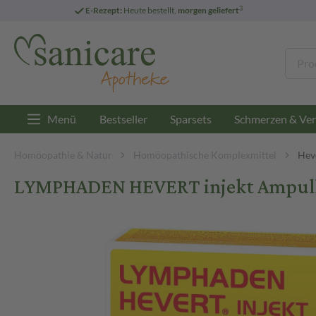
3
E-Rezept:
Heute bestellt,
morgen geliefert
Menü
Bestseller
Sparsets
Schmerzen & Ver
Homöopathie & Natur
Homöopathische Komplexmittel
Hev
LYMPHADEN HEVERT injekt Ampull