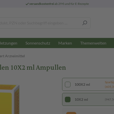
versandkostenfrei
ab 29 € und für E-Rezepte
letzungen
Sonnenschutz
Marken
Themenwelten
ert Arzneimittel
en 10X2 ml Ampullen
Sparti
100X2 ml
(605,35
10X2 ml
(947,50