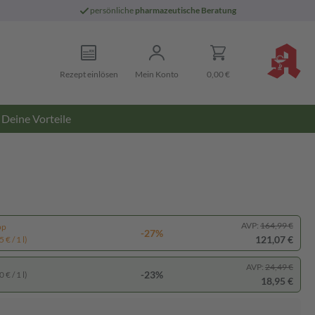
persönliche
pharmazeutische Beratung
Rezept einlösen
Mein Konto
0,00 €
Deine Vorteile
AVP:
164,99 €
pp
-27%
121,07 €
 € / 1 l)
AVP:
24,49 €
-23%
 € / 1 l)
18,95 €