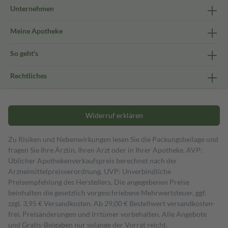
Unternehmen
Meine Apotheke
So geht's
Rechtliches
Widerruf erklären
Zu Risiken und Nebenwirkungen lesen Sie die Packungsbeilage und
fragen Sie Ihre Ärztin, Ihren Arzt oder in Ihrer Apotheke. AVP:
Üblicher Apothekenverkaufspreis berechnet nach der
Arzneimittelpreisverordnung. UVP: Unverbindliche
Preisempfehlung des Herstellers. Die angegebenen Preise
beinhalten die gesetzlich vorgeschriebene Mehrwertsteuer, ggf.
zzgl. 3,95 € Versandkosten. Ab 29,00 € Bestell­wert versand­kosten­
frei. Preisänderungen und Irrtümer vorbehalten. Alle Angebote
und Gratis-Beigaben nur solange der Vorrat reicht.