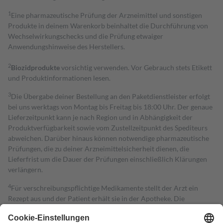
1
Eine pharmazeutische Prüfung der Arzneimittel und sonstigen
Produkte in deinem Warenkorb beinhaltet die Durchführung von
Wechselwirkungschecks und die Prüfung etwaiger
Anwendungshinweise des Herstellers.
2
Biozidprodukte
vorsichtig verwenden. Vor Gebrauch stets Etikett
und Produktinformationen lesen.
3
Die Übergabe deiner Bestellung an den Paketdienstleister erfolgt
bei uns werktags von Montag bis Freitag bis 18:00 Uhr. Der genaue
Lieferzeitpunkt kann je nach Region und in Abhängigkeit der
Produktverfügbarkeit sowie vom Zustellzeitpunkt des Spediteurs
abweichen. Darüber hinaus können notwendige pharmazeutische
Prüfungen, die zu deiner Arzneimittelsicherheit dienen, die
Lieferfrist um die Dauer der Prüfungen einschließlich Klärungen
verlängern.
4
Für verschreibungspflichtige Medikamente stellt der Arzt ein
Rezept aus und der Patient erhält sie in der Apotheke. Die
gesetzliche Krankenversicherung übernimmt in der Regel die
Kosten dafür, der Versicherte trägt einen Teil davon als Zuzahlung