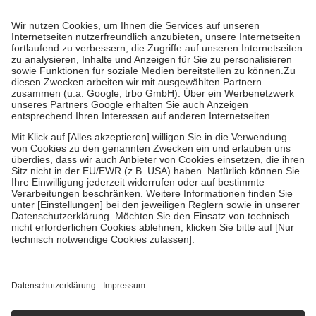
mit.
Grundsätzlich leisten Mitglieder Zuzahlungen in Höhe von zehn
Prozent des Abgabepreises,
mindestens
jedoch
fünf Euro
und
höchstens zehn Euro.
Es sind jedoch nie mehr als die tatsächlichen
Kosten der Leistung zu entrichten.
Diese Regeln gelten grundsätzlich auch für Online-Apotheken.
Bei Heilmitteln und häuslicher Krankenpflege beträgt die
Zuzahlung zehn Prozent der Kosten sowie zehn Euro je
Verordnung.
Um das Engagement der Versicherten für ihre eigene Gesundheit zu
stärken und die besondere Stellung der Familie zu unterstützen,
fallen
keine Zuzahlungen
an bei:
• Kindern und Jugendlichen bis zum vollendeten 18. Lebensjahr
mit Ausnahme der Fahrkosten
• Untersuchungen zur Vorsorge und Früherkennung, die von der
GKV getragen werden
• empfohlenen Schutzimpfungen
• Harn- und Blutteststreifen
Wir nutzen Trusted Shops als unabhängigen Dienstleister für die
Einholung von Bewertungen. Trusted Shops hat Maßnahmen